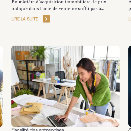
En matière d’acquisition immobilière, le prix
À
.
indiqué dans l’acte de vente ne suffit pas à...
p
LIRE LA SUITE
L
Fiscalité des entreprises
S