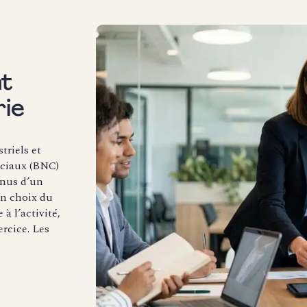
t
rie
triels et
ciaux (BNC)
enus d’un
un choix du
à l’activité,
ercice. Les