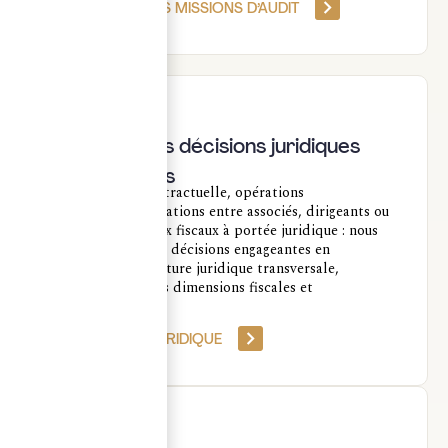
DÉCOUVRIR NOS MISSIONS D’AUDIT
Avocats
Sécuriser les décisions juridiques
engageantes
Structuration contractuelle, opérations
patrimoniales, relations entre associés, dirigeants ou
partenaires, enjeux fiscaux à portée juridique : nous
accompagnons les décisions engageantes en
apportant une lecture juridique transversale,
cohérente avec les dimensions fiscales et
patrimoniales.
NOTRE APPUI JURIDIQUE
Notaires