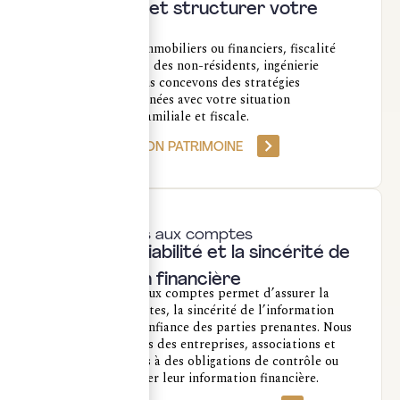
Développer et structurer votre
patrimoine
Investissements immobiliers ou financiers, fiscalité
des particuliers et des non-résidents, ingénierie
patrimoniale : nous concevons des stratégies
patrimoniales alignées avec votre situation
professionnelle, familiale et fiscale.
STRUCTURER MON PATRIMOINE
Commissaires aux comptes
Garantir la fiabilité et la sincérité de
l’information financière
Le commissariat aux comptes permet d’assurer la
fiabilité des comptes, la sincérité de l’information
financière et la confiance des parties prenantes. Nous
intervenons auprès des entreprises, associations et
organismes soumis à des obligations de contrôle ou
souhaitant sécuriser leur information financière.