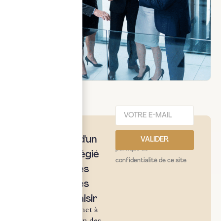
j'ai lu et j'accepte la
Bénéficiez d'un
VALIDER
politique de
accès privilégié
confidentialité de ce site
aux nouvelles
opportunités
fiscales à saisir
Notre cabinet met à
votre disposition des