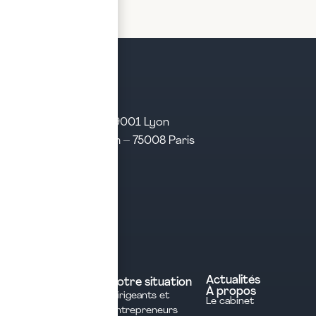
LIRE LA SUITE
21 rue d’Algérie – 69001 Lyon
31 rue d’Amsterdam – 75008 Paris
Tél. 04 28 29 21 21
Contact
Prendre rendez-vous
Contacter le cabinet
Nos expertises
Experts comptables
Actualités
Votre situation
À propos
Dirigeants et
Avocats
Le cabinet
Entrepreneurs