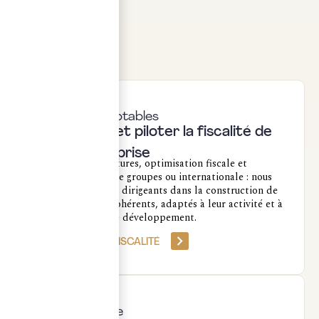
dans une même
réflexion.
Experts-comptables
Structurer et piloter la fiscalité de
votre entreprise
Création de structures, optimisation fiscale et
sociale, fiscalité de groupes ou internationale : nous
accompagnons les dirigeants dans la construction de
schémas fiscaux cohérents, adaptés à leur activité et à
leur trajectoire de développement.
OPTIMISER MA FISCALITÉ
Gestion privée