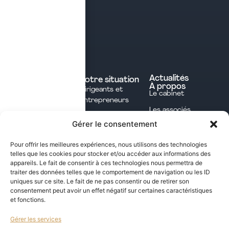
Contact
Prendre rendez-vous
Contacter le cabinet
Nos expertises
Experts comptables
Actualités
Votre situation
À propos
Dirigeants et
Avocats
Le cabinet
Entrepreneurs
Commissaires aux
Les associés
Investisseurs
comptes
Gérer le consentement
L'équipe
Professions
Notaires
Notre méthode
Libérales
Pour offrir les meilleures expériences, nous utilisons des technologies
Courtage en
telles que les cookies pour stocker et/ou accéder aux informations des
International
assurances
appareils. Le fait de consentir à ces technologies nous permettra de
traiter des données telles que le comportement de navigation ou les ID
uniques sur ce site. Le fait de ne pas consentir ou de retirer son
Les opportunités fiscales à saisir dans notre
consentement peut avoir un effet négatif sur certaines caractéristiques
et fonctions.
newsletter mensuelle
Gérer les services