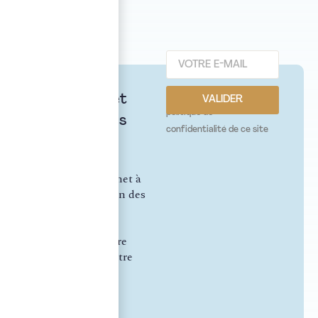
j'ai lu et j'accepte la
Actualités et
VALIDER
politique de
décryptages
confidentialité de ce site
pour les
dirigeants
Notre cabinet met à
votre disposition des
analyses sur les
enjeux qui
concernent votre
entreprise et votre
patrimoine.