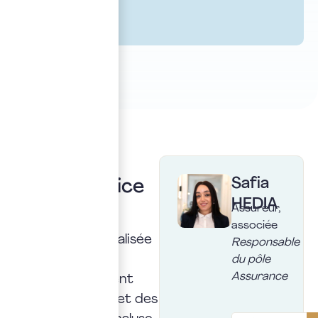
Votre
Safia
interlocutrice
Safia Hedia est
HEDIA
Assureur,
courtière en
associée
assurance, spécialisée
Responsable
dans
du pôle
Assurance
l’accompagnement
des entreprises et des