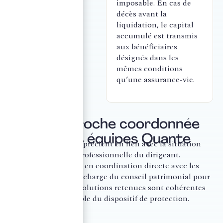
imposable. En cas de
décès avant la
liquidation, le capital
accumulé est transmis
aux bénéficiaires
désignés dans les
mêmes conditions
qu’une assurance-vie.
Une approche coordonnée
avec les équipes Quante
Ces contrats s’apprécient en lien avec la situation
fiscale et professionnelle du dirigeant.
Ce pôle travaille en coordination directe avec les
équipes Quante en charge du conseil patrimonial pour
s’assurer que les solutions retenues sont cohérentes
avec l’ensemble du dispositif de protection.