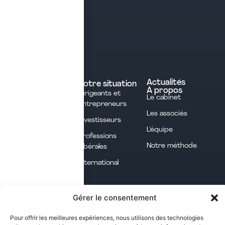
Contact
Prendre rendez-vous
Contacter le cabinet
Nos expertises
Experts comptables
Actualités
Votre situation
À propos
Dirigeants et
Avocats
Le cabinet
Entrepreneurs
Commissaires aux
Les associés
Investisseurs
comptes
L'équipe
Professions
Notaires
Notre méthode
Libérales
Courtage en
International
assurances
Les opportunités fiscales à saisir dans notre
Gérer le consentement
newsletter mensuelle
Pour offrir les meilleures expériences, nous utilisons des technologies