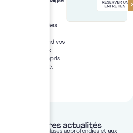
dirigeants. Elle analyse
RÉSERVER UN
ENTRETIEN
vos risques,
sélectionne les
garanties adaptées
parmi l’offre du
marché et défend vos
intérêts face aux
assureurs, y compris
en cas de sinistre.
Nos dernières actualités
Accédez aux analyses approfondies et aux