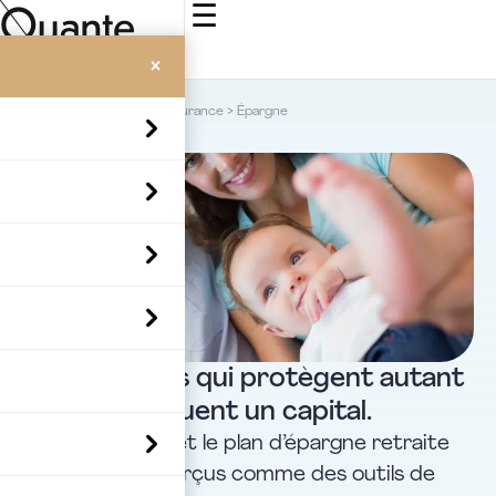
☰
×
Accueil
>
Courtage en assurance
>
Épargne
Épargne
Des contrats qui protègent autant
qu'ils constituent un capital.
L’assurance-vie et le plan d’épargne retraite
sont souvent perçus comme des outils de