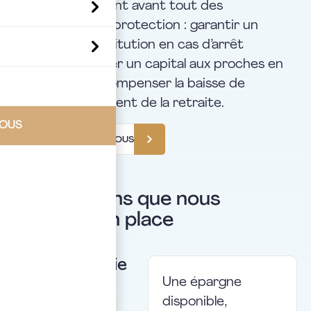
placement. Ils sont avant tout des
mécanismes de protection : garantir un
revenu de substitution en cas d’arrêt
d’activité, assurer un capital aux proches en
cas de décès, compenser la baisse de
revenus au moment de la retraite.
VOUS
PRENDRE RENDEZ-VOUS
Les solutions que nous
mettons en place
Assurance-vie
Une épargne
disponible,