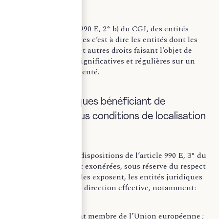
immobilière.
Selon l’article 990 E, 2° b) du CGI, des entités
juridiques cotées c’est à dire les entités dont les
actions, parts et autres droits faisant l’objet de
négociations significatives et régulières sur un
marché réglementé.
B) Entités juridiques bénéficiant de
l’exonération sous conditions de localisation
Conformément aux dispositions de l’article 990 E, 3° du
CGI, sont également exonérées, sous réserve du respect
des conditions qu’elles exposent, les entités juridiques
qui ont leur siège de direction effective, notamment :
en France ;
ou dans un État membre de l’Union européenne ;