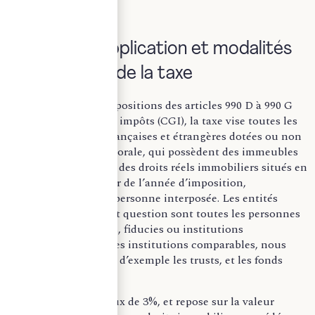
I. Champ d’application et modalités
d’imposition de la taxe
Encadrée par les dispositions des articles 990 D à 990 G
du Code général des impôts (CGI), la taxe vise toutes les
entités juridiques françaises et étrangères dotées ou non
de la personnalité morale, qui possèdent des immeubles
(un ou plusieurs) ou des droits réels immobiliers situés en
France au 1er janvier de l’année d’imposition,
directement ou par personne interposée. Les entités
juridiques dont il est question sont toutes les personnes
morales, organismes, fiducies ou institutions
comparables. Pour les institutions comparables, nous
pouvons citer à titre d’exemple les trusts, et les fonds
d’investissement.
Elle est assise au taux de 3%, et repose sur la valeur