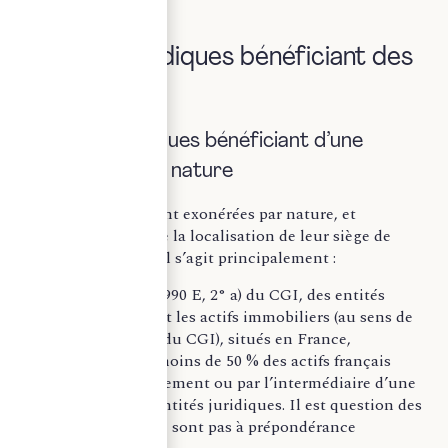
II. Entités juridiques bénéficiant des
exonérations
A) Entités juridiques bénéficiant d’une
exonération par nature
Certaines entités sont exonérées par nature, et
indépendamment de la localisation de leur siège de
direction effective. Il s’agit principalement :
Selon l’article 990 E, 2° a) du CGI, des entités
juridiques dont les actifs immobiliers (au sens de
l’article 990 D du CGI), situés en France,
représentent moins de 50 % des actifs français
détenus directement ou par l’intermédiaire d’une
ou plusieurs entités juridiques. Il est question des
sociétés qui ne sont pas à prépondérance