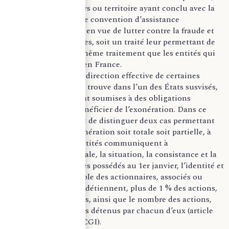
ou dans un pays ou territoire ayant conclu avec la
France soit une convention d’assistance
administrative en vue de lutter contre la fraude et
l’évasion fiscales, soit un traité leur permettant de
bénéficier du même traitement que les entités qui
ont leur siège en France.
Bien que le siège de direction effective de certaines
entités juridiques se trouve dans l’un des États susvisés,
certaines entités sont soumises à des obligations
déclaratives pour bénéficier de l’exonération. Dans ce
contexte, il convient de distinguer deux cas permettant
d’appliquer une exonération soit totale soit partielle, à
condition que les entités communiquent à
l’administration fiscale, la situation, la consistance et la
valeur des immeubles possédés au 1er janvier, l’identité et
l’adresse de l’ensemble des actionnaires, associés ou
autres membres qui détiennent, plus de 1 % des actions,
parts ou autres droits, ainsi que le nombre des actions,
parts ou autres droits détenus par chacun d’eux (article
990 E, 3°-d et -e du CGI).