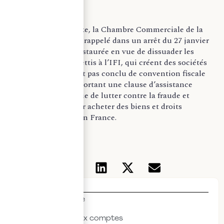
Au sujet de cette taxe, la Chambre Commerciale de la
Cour de Cassation
a rappelé dans un arrêt du 27 janvier
2021, qu’elle a été instaurée en vue de dissuader les
contribuables assujettis à l’IFI, qui créent des sociétés
dans un Etat n’ayant pas conclu de convention fiscale
avec la France comportant une clause d’assistance
administrative en vue de lutter contre la fraude et
l’évasion fiscale pour acheter des biens et droits
immobiliers situés en France.
Thématiques
Actualités & veille
Commissariat aux comptes