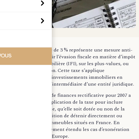
La taxe patrimoniale de 3 % représente une mesure anti-
abus visant à prévenir l’évasion fiscale en matière d’impôt
VOUS
sur la fortune immobilière (IFI), sur les plus-values, ou
les droits de mutation. Cette taxe s’applique
spécifiquement aux investissements immobiliers en
France réalisés par l’intermédiaire d’une entité juridique.
L’article 20 de la loi de finances rectificative pour 2007 a
élargi le champ d’application de la taxe pour inclure
toute entité juridique, qu’elle soit dotée ou non de la
personnalité, à condition de détenir directement ou
indirectement des immeubles situés en France. En
parallèle, elle a également étendu les cas d’exonération
en Europe et hors d’Europe.