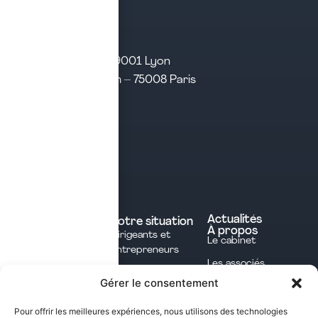
21 rue d’Algérie – 69001 Lyon
31 rue d’Amsterdam – 75008 Paris
Tél. 04 28 29 21 21
Contact
Prendre rendez-vous
Contacter le cabinet
Nos expertises
Experts comptables
Actualités
Votre situation
À propos
Dirigeants et
Avocats
Le cabinet
Entrepreneurs
Commissaires aux
Les associés
Investisseurs
comptes
Gérer le consentement
L'équipe
Professions
Notaires
Notre méthode
Libérales
Pour offrir les meilleures expériences, nous utilisons des technologies