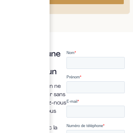
Vous avez une
question ?
Posez là à un
expert
Une interrogation ne
doit jamais rester sans
réponse. Confiez-nous
la vôtre : nous vous
répondrons
rapidement, avec la