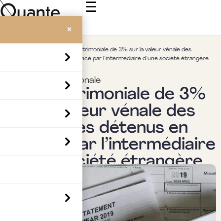
☰
×
Accueil
>
Insights
>
Taxe patrimoniale de 3% sur la valeur vénale des
immeubles détenus en France par l’intermédiaire d’une société étrangère
Fiscalité internationale
Taxe patrimoniale de 3%
sur la valeur vénale des
immeubles détenus en
France par l’intermédiaire
d’une société étrangère
Par
Boubaker Hedia