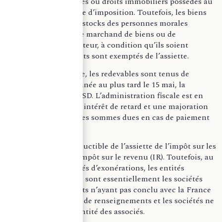
vénale des immeubles ou droits immobiliers possédés au
1er janvier de l’année d’imposition. Toutefois, les biens
enregistrés dans les stocks des personnes morales
exerçant l’activité de marchand de biens ou de
promoteur-constructeur, à condition qu’ils soient
régulièrement inscrits sont exemptés de l’assiette.
Au titre de cette taxe, les redevables sont tenus de
souscrire, chaque année au plus tard le 15 mai, la
déclaration n° 2746-SD. L’administration fiscale est en
droit d’appliquer un intérêt de retard et une majoration
de 5% du montant des sommes dues en cas de paiement
tardif.
La taxe n’est pas déductible de l’assiette de l’impôt sur les
sociétés (IS) ni de l’impôt sur le revenu (IR). Toutefois, au
regard des possibilités d’exonérations, les entités
redevables de la taxe sont essentiellement les sociétés
situées dans des Etats n’ayant pas conclu avec la France
d’accords d’échange de renseignements et les sociétés ne
divulguant pas l’identité des associés.