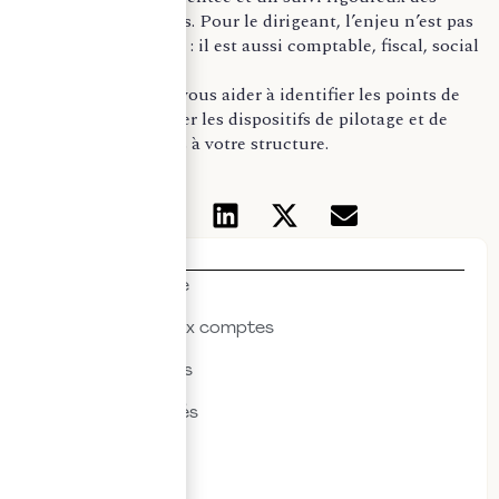
obligations sensibles. Pour le dirigeant, l’enjeu n’est pas
seulement juridique : il est aussi comptable, fiscal, social
et organisationnel.
Notre cabinet
peut vous aider à identifier les points de
fragilité et à renforcer les dispositifs de pilotage et de
sécurisation adaptés à votre structure.
Thématiques
Actualités & veille
Commissariat aux comptes
Droit des affaires
Droit des sociétés
Droit fiscal
Droit social