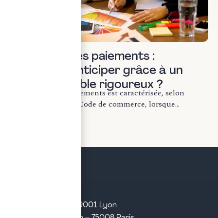
Actualités & veille
Cessation des paiements :
comment l’anticiper grâce à un
suivi comptable rigoureux ?
La cessation des paiements est caractérisée, selon
l’article L. 631-1 du Code de commerce, lorsque...
LIRE LA SUITE
21 rue d’Algérie – 69001 Lyon
31 rue d’Amsterdam – 75008 Paris