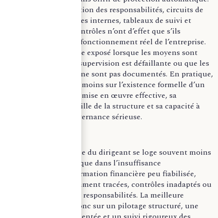
Délégations, répartition des responsabilités, circuits de
validation, procédures internes, tableaux de suivi et
formalisation des contrôles n’ont d’effet que s’ils
correspondent à un fonctionnement réel de l’entreprise.
Le dirigeant demeure exposé lorsque les moyens sont
insuffisants, que la supervision est défaillante ou que les
arbitrages sensibles ne sont pas documentés. En pratique,
la protection repose moins sur l’existence formelle d’un
dispositif que sur sa mise en œuvre effective, sa
cohérence avec la taille de la structure et sa capacité à
démontrer une gouvernance sérieuse.
En pratique, le risque du dirigeant se loge souvent moins
dans l’exceptionnel que dans l’insuffisance
d’organisation : information financière peu fiabilisée,
décisions insuffisamment tracées, contrôles inadaptés ou
répartition floue des responsabilités. La meilleure
protection repose donc sur un pilotage structuré, une
gouvernance documentée et un suivi rigoureux des