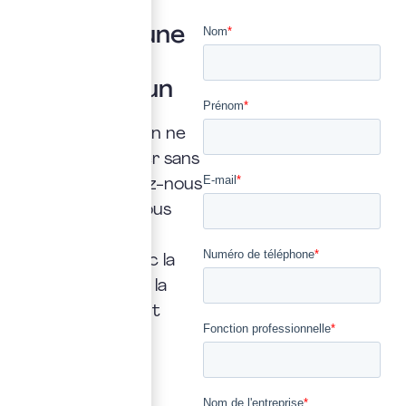
Vous avez une
question ?
Posez là à un
expert
Une interrogation ne
doit jamais rester sans
réponse. Confiez-nous
la vôtre : nous vous
répondrons
rapidement, avec la
transparence et la
précision qui font
notre métier.