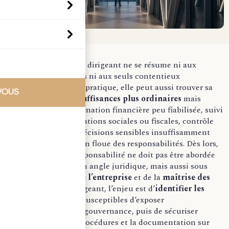
La responsabilité du dirigeant ne se résume ni aux
fraudes caractérisées ni aux seuls contentieux
“exceptionnels”. En pratique, elle peut aussi trouver sa
VOUS
source dans des
insuffisances plus ordinaires
mais
structurantes : information financière peu fiabilisée, suivi
incomplet des obligations sociales ou fiscales, contrôle
interne défaillant, décisions sensibles insuffisamment
tracées ou répartition floue des responsabilités. Dès lors,
la question de la responsabilité ne doit pas être abordée
uniquement sous un angle juridique, mais aussi sous
celui du
pilotage de l’entreprise
et de la
maîtrise des
risques
. Pour le dirigeant, l’enjeu est d’
identifier les
points de fragilité
susceptibles d’exposer
personnellement la gouvernance, puis de sécuriser
l’organisation, les procédures et la documentation sur