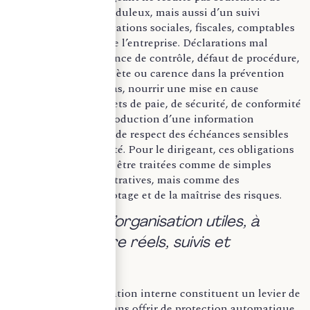
comportements frauduleux, mais aussi d’un suivi
insuffisant des obligations sociales, fiscales, comptables
ou réglementaires de l’entreprise. Déclarations mal
sécurisées, insuffisance de contrôle, défaut de procédure,
supervision incomplète ou carence dans la prévention
peuvent, selon les cas, nourrir une mise en cause
personnelle. Les sujets de paie, de sécurité, de conformité
documentaire, de production d’une information
comptable fiable ou de respect des échéances sensibles
illustrent cette réalité. Pour le dirigeant, ces obligations
ne doivent donc pas être traitées comme de simples
contraintes administratives, mais comme des
composantes du pilotage et de la maîtrise des risques.
b. Des outils d’organisation utiles, à
condition d’être réels, suivis et
documentés.
Les outils d’organisation interne constituent un levier de
sécurisation utile, sans offrir de protection automatique.