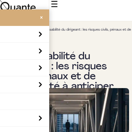
☰
×
Accueil
>
Insights
>
Responsabilité du dirigeant : les risques civils, pénaux et de
conformité à anticiper.
Actualités & veille
Responsabilité du
dirigeant : les risques
civils, pénaux et de
conformité à anticiper.
Par
Boubaker Hedia