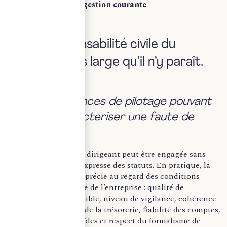
lesquelles repose la
gestion courante
.
I- Une responsabilité civile du
dirigeant plus large qu’il n’y paraît.
a. Des défaillances de pilotage pouvant
suffire à caractériser une faute de
gestion.
La responsabilité du dirigeant peut être engagée sans
fraude ni violation expresse des statuts. En pratique, la
faute de gestion s’apprécie au regard des conditions
concrètes de pilotage de l’entreprise : qualité de
l’information disponible, niveau de vigilance, cohérence
des arbitrages, suivi de la trésorerie, fiabilité des comptes,
effectivité des contrôles et respect du formalisme de