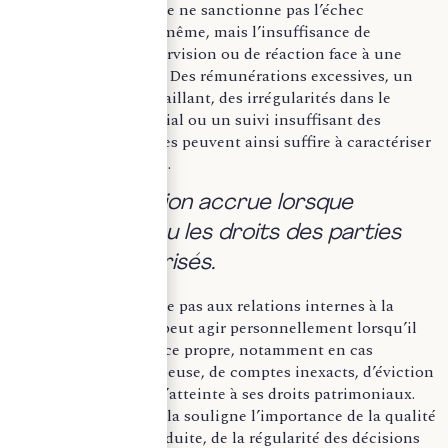
gouvernance. Le juge ne sanctionne pas l’échec
économique en lui-même, mais l’insuffisance de
préparation, de supervision ou de réaction face à une
anomalie manifeste. Des rémunérations excessives, un
contrôle interne défaillant, des irrégularités dans le
fonctionnement social ou un suivi insuffisant des
obligations courantes peuvent ainsi suffire à caractériser
une faute de gestion.
b. Une exposition accrue lorsque
l’information ou les droits des parties
sont mal sécurisés.
Le risque ne se limite pas aux relations internes à la
société. Un associé peut agir personnellement lorsqu’il
justifie d’un préjudice propre, notamment en cas
d’information trompeuse, de comptes inexacts, d’éviction
des assemblées ou d’atteinte à ses droits patrimoniaux.
Pour le dirigeant, cela souligne l’importance de la qualité
de l’information produite, de la régularité des décisions