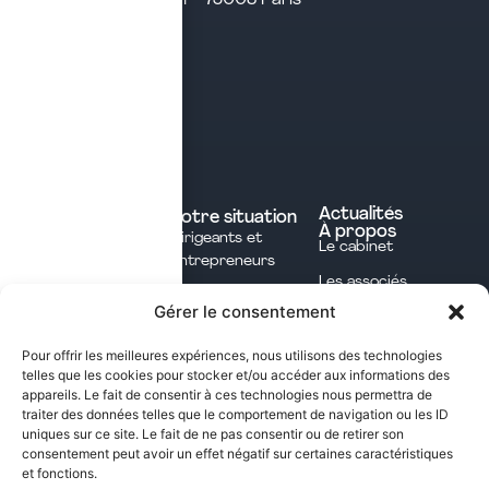
Tél. 04 28 29 21 21
Contact
Prendre rendez-vous
Contacter le cabinet
Nos expertises
Experts comptables
Actualités
Votre situation
À propos
Dirigeants et
Avocats
Le cabinet
Entrepreneurs
Commissaires aux
Les associés
Investisseurs
comptes
Gérer le consentement
L'équipe
Professions
Notaires
Notre méthode
Libérales
Pour offrir les meilleures expériences, nous utilisons des technologies
Courtage en
telles que les cookies pour stocker et/ou accéder aux informations des
International
assurances
appareils. Le fait de consentir à ces technologies nous permettra de
traiter des données telles que le comportement de navigation ou les ID
uniques sur ce site. Le fait de ne pas consentir ou de retirer son
Les opportunités fiscales à saisir dans notre
consentement peut avoir un effet négatif sur certaines caractéristiques
et fonctions.
newsletter mensuelle