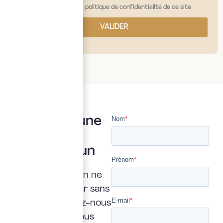
j'ai lu et j'accepte la politique de confidentialité de ce site
VALIDER
Vous avez une
question ?
Posez là à un
expert
Une interrogation ne
doit jamais rester sans
réponse. Confiez-nous
la vôtre : nous vous