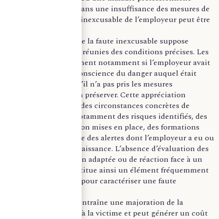
trouve son origine dans une insuffisance des mesures de
prévention, la faute inexcusable de l’employeur peut être
reconnue.
La reconnaissance de la faute inexcusable suppose
toutefois que soient réunies des conditions précises. Les
juridictions recherchent notamment si l’employeur avait
ou aurait dû avoir conscience du danger auquel était
exposé le salarié et s’il n’a pas pris les mesures
nécessaires pour l’en préserver. Cette appréciation
s’effectue au regard des circonstances concrètes de
chaque situation, notamment des risques identifiés, des
mesures de prévention mises en place, des formations
dispensées ou encore des alertes dont l’employeur a eu ou
aurait dû avoir connaissance. L’absence d’évaluation des
risques, de protection adaptée ou de réaction face à un
danger signalé constitue ainsi un élément fréquemment
retenu par les juges pour caractériser une faute
inexcusable.
Cette qualification entraîne une majoration de la
réparation accordée à la victime et peut générer un coût