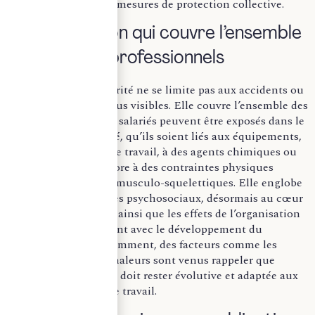
priorité donnée aux mesures de protection collective.
Une obligation qui couvre l’ensemble
des risques professionnels
L’obligation de sécurité ne se limite pas aux accidents ou
aux situations les plus visibles. Elle couvre l’ensemble des
risques auxquels les salariés peuvent être exposés dans le
cadre de leur activité, qu’ils soient liés aux équipements,
à l’environnement de travail, à des agents chimiques ou
biologiques, ou encore à des contraintes physiques
comme les troubles musculo-squelettiques. Elle englobe
également les risques psychosociaux, désormais au cœur
des préoccupations, ainsi que les effets de l’organisation
du travail, notamment avec le développement du
télétravail. Plus récemment, des facteurs comme les
épisodes de fortes chaleurs sont venus rappeler que
l’analyse des risques doit rester évolutive et adaptée aux
conditions réelles de travail.