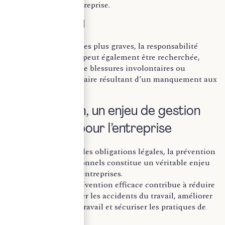
important pour l’entreprise.
Sur le plan pénal
Dans les situations les plus graves, la responsabilité
pénale du dirigeant peut également être recherchée,
notamment en cas de blessures involontaires ou
d’homicide involontaire résultant d’un manquement aux
règles de sécurité.
La prévention, un enjeu de gestion
des risques pour l’entreprise
Au-delà du respect des obligations légales, la prévention
des risques professionnels constitue un véritable enjeu
de gestion pour les entreprises.
Une politique de prévention efficace contribue à réduire
l’absentéisme, limiter les accidents du travail, améliorer
la qualité de vie au travail et sécuriser les pratiques de
l’employeur.