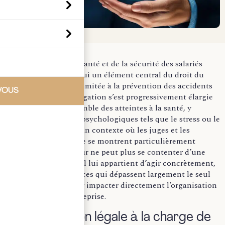
La protection de la santé et de la sécurité des salariés
constitue aujourd’hui un élément central du droit du
travail. Longtemps limitée à la prévention des accidents
VOUS
du travail, cette obligation s’est progressivement élargie
pour intégrer l’ensemble des atteintes à la santé, y
compris les risques psychologiques tels que le stress ou le
harcèlement. Dans un contexte où les juges et les
autorités de contrôle se montrent particulièrement
vigilants, l’employeur ne peut plus se contenter d’une
approche formelle : il lui appartient d’agir concrètement,
avec des conséquences qui dépassent largement le seul
cadre juridique pour impacter directement l’organisation
et les coûts de l’entreprise.
Une obligation légale à la charge de