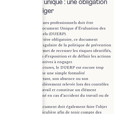
Le document unique : une obligation
à ne pas négliger
L’évaluation des risques professionnels doit être
formalisée dans le Document Unique d’Évaluation des
Risques Professionnels (DUERP).
Au-delà de son caractère obligatoire, ce document
constitue la pierre angulaire de la politique de prévention
de l’entreprise. Il permet de recenser les risques identifiés,
d’évaluer leur niveau d’exposition et de définir les actions
correctives ou préventives à engager.
Dans les petites structures, le DUERP est encore trop
souvent perçu comme une simple formalité
administrative. Pourtant, son absence ou son
insuffisance est régulièrement relevée lors des contrôles
de l’inspection du travail et constitue un élément
fréquemment examiné en cas d’accident du travail ou de
contentieux.
La mise à jour du document doit également faire l’objet
d’une attention particulière afin de tenir compte des