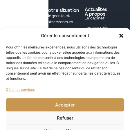
Nos expertises
Experts comptables
Actualités
Votre situation
À propos
Dirigeants et
Avocats
Le cabinet
Entrepreneurs
Commissaires aux
Les associés
Investisseurs
comptes
Gérer le consentement
L'équipe
Professions
Notaires
Notre méthode
Libérales
Pour offrir les meilleures expériences, nous utilisons des technologies
Courtage en
telles que les cookies pour stocker et/ou accéder aux informations des
International
assurances
appareils. Le fait de consentir à ces technologies nous permettra de
traiter des données telles que le comportement de navigation ou les ID
uniques sur ce site. Le fait de ne pas consentir ou de retirer son
Les opportunités fiscales à saisir dans notre
consentement peut avoir un effet négatif sur certaines caractéristiques
et fonctions.
newsletter mensuelle
Gérer les services
j'ai lu et j'accepte la politique de confidentialité de ce site
VALIDER
Accepter
Refuser