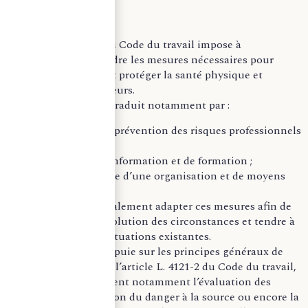
l’employeur
L’article L. 4121-1 du Code du travail impose à
l’employeur de prendre les mesures nécessaires pour
assurer la sécurité et protéger la santé physique et
mentale des travailleurs.
Cette obligation se traduit notamment par :
des actions de prévention des risques professionnels
;
des actions d’information et de formation ;
la mise en place d’une organisation et de moyens
adaptés.
L’employeur doit également adapter ces mesures afin de
tenir compte de l’évolution des circonstances et tendre à
l’amélioration des situations existantes.
Cette démarche s’appuie sur les principes généraux de
prévention définis à l’article L. 4121-2 du Code du travail,
parmi lesquels figurent notamment l’évaluation des
risques, la suppression du danger à la source ou encore la