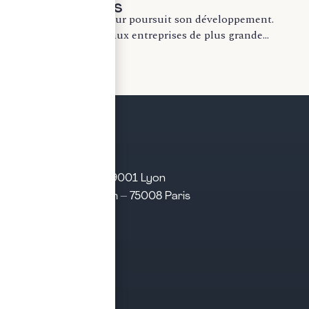
de 50 salariés
Le partage de la valeur poursuit son développement.
Longtemps réservé aux entreprises de plus grande...
LIRE LA SUITE
21 rue d’Algérie – 69001 Lyon
31 rue d’Amsterdam – 75008 Paris
Tél. 04 28 29 21 21
Contact
Prendre rendez-vous
Contacter le cabinet