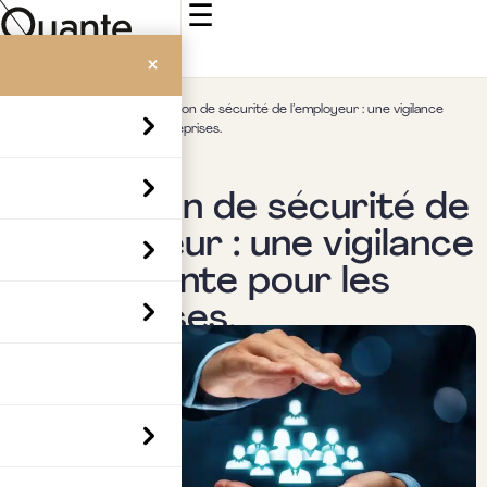
☰
×
Accueil
>
Insights
>
Obligation de sécurité de l’employeur : une vigilance
permanente pour les entreprises.
Social & RH
Obligation de sécurité de
l’employeur : une vigilance
permanente pour les
entreprises.
Par
Mickaël Gozlan