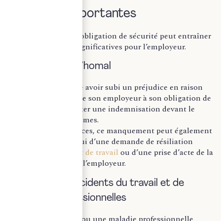
juridiques importantes
Le non-respect de l’obligation de sécurité peut entraîner
des répercussions significatives pour l’employeur.
Sur le plan prud’homal
Le salarié qui estime avoir subi un préjudice en raison
d’un manquement de son employeur à son obligation de
sécurité peut solliciter une indemnisation devant le
conseil de prud’hommes.
Selon les circonstances, ce manquement peut également
être invoqué à l’appui d’une demande de résiliation
judiciaire du
contrat de travail
ou d’une prise d’acte de la
rupture aux torts de l’employeur.
En matière d’accidents du travail et de
maladies professionnelles
Lorsqu’un accident ou une maladie professionnelle