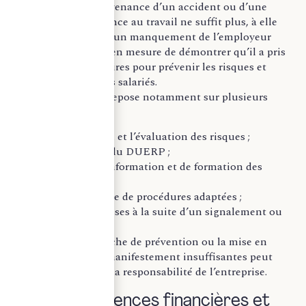
travail. Ainsi, la survenance d’un accident ou d’une
situation de souffrance au travail ne suffit plus, à elle
seule, à caractériser un manquement de l’employeur
lorsque celui-ci est en mesure de démontrer qu’il a pris
les mesures nécessaires pour prévenir les risques et
protéger la santé des salariés.
Cette appréciation repose notamment sur plusieurs
éléments :
l’identification et l’évaluation des risques ;
la mise à jour du DUERP ;
les actions d’information et de formation des
salariés ;
la mise en place de procédures adaptées ;
les mesures prises à la suite d’un signalement ou
d’une alerte.
L’absence de démarche de prévention ou la mise en
œuvre de mesures manifestement insuffisantes peut
conduire à engager la responsabilité de l’entreprise.
Des conséquences financières et