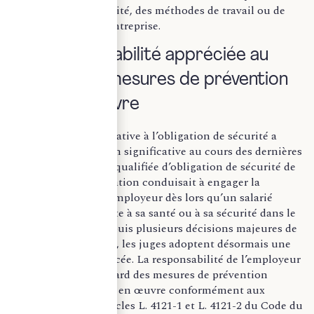
évolutions de l’activité, des méthodes de travail ou de
l’organisation de l’entreprise.
Une responsabilité appréciée au
regard des mesures de prévention
mises en œuvre
La jurisprudence relative à l’obligation de sécurité a
connu une évolution significative au cours des dernières
années. Longtemps qualifiée d’obligation de sécurité de
résultat, cette obligation conduisait à engager la
responsabilité de l’employeur dès lors qu’un salarié
subissait une atteinte à sa santé ou à sa sécurité dans le
cadre du travail. Depuis plusieurs décisions majeures de
la Cour de cassation, les juges adoptent désormais une
approche plus nuancée. La responsabilité de l’employeur
est appréciée au regard des mesures de prévention
effectivement mises en œuvre conformément aux
dispositions des articles L. 4121-1 et L. 4121-2 du Code du