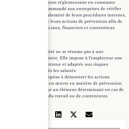
Dans un environnement réglementaire en constante
évolution, il est recommandé aux entreprises de vérifier
régulièrement la conformité de leurs procédures internes,
de leur DUERP et de leurs actions de prévention afin de
limiter les risques sociaux, financiers et contentieux.
À retenir
L’obligation de sécurité ne se résume pas à une
obligation documentaire. Elle impose à l’employeur une
démarche active, continue et adaptée aux risques
auxquels sont exposés les salariés.
La capacité de l’entreprise à démontrer les actions
concrètement mises en œuvre en matière de prévention
constitue aujourd’hui un élément déterminant en cas de
contrôle, d’accident du travail ou de contentieux.
Thématiques