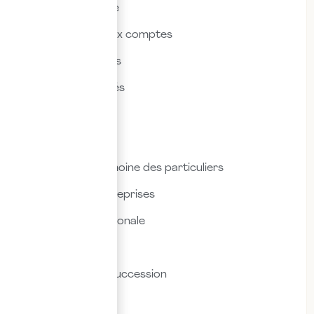
Actualités & veille
Commissariat aux comptes
Droit des affaires
Droit des sociétés
Droit fiscal
Droit social
Fiscalité & patrimoine des particuliers
Fiscalité des entreprises
Fiscalité internationale
Immobilier
Transmission & succession
Social & RH