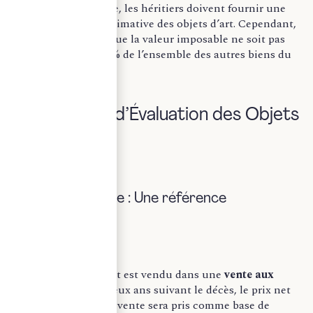
ou d’inventaire, les héritiers doivent fournir une
déclaration estimative des objets d’art. Cependant,
la loi impose que la valeur imposable ne soit pas
inférieure à 5 % de l’ensemble des autres biens du
défunt.
II) Méthodes d’Évaluation des Objets
d’Art
A) Vente publique : Une référence
incontournable
Lorsqu’un objet d’art est vendu dans une
vente aux
enchères
dans les deux ans suivant le décès, le prix net
obtenu lors de cette vente sera pris comme base de