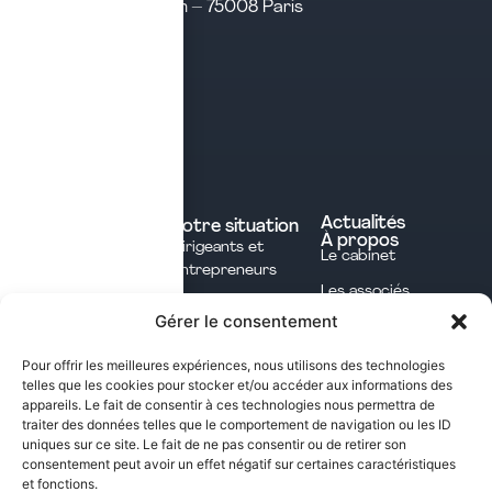
31 rue d’Amsterdam – 75008 Paris
Tél. 04 28 29 21 21
Contact
Prendre rendez-vous
Contacter le cabinet
Nos expertises
Experts comptables
Actualités
Votre situation
À propos
Dirigeants et
Avocats
Le cabinet
Entrepreneurs
Commissaires aux
Les associés
Investisseurs
comptes
Gérer le consentement
L'équipe
Professions
Notaires
Notre méthode
Libérales
Pour offrir les meilleures expériences, nous utilisons des technologies
Courtage en
telles que les cookies pour stocker et/ou accéder aux informations des
International
assurances
appareils. Le fait de consentir à ces technologies nous permettra de
traiter des données telles que le comportement de navigation ou les ID
uniques sur ce site. Le fait de ne pas consentir ou de retirer son
Les opportunités fiscales à saisir dans notre
consentement peut avoir un effet négatif sur certaines caractéristiques
et fonctions.
newsletter mensuelle