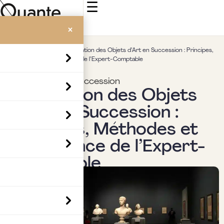
☰
×
Accueil
>
Insights
>
L’Évaluation des Objets d’Art en Succession : Principes,
Méthodes et Importance de l’Expert-Comptable
Transmission & succession
L’Évaluation des Objets
d’Art en Succession :
Principes, Méthodes et
Importance de l’Expert-
Comptable
Par
Boubaker Hedia