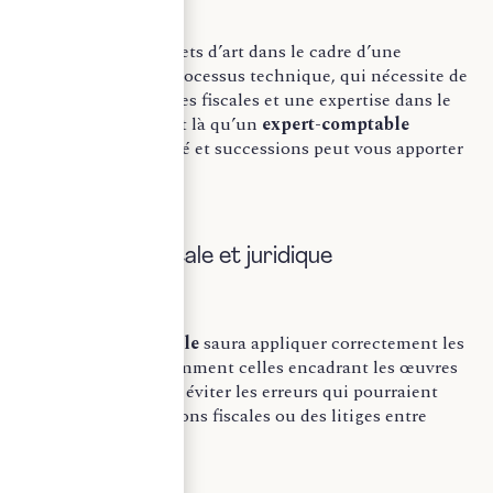
L’évaluation des objets d’art dans le cadre d’une
succession est un processus technique, qui nécessite de
solides connaissances fiscales et une expertise dans le
marché de l’art. C’est là qu’un
expert-comptable
spécialisé en fiscalité et successions peut vous apporter
une aide précieuse.
A) Expertise fiscale et juridique
Un
expert-comptable
saura appliquer correctement les
règles fiscales, notamment celles encadrant les œuvres
d’art, et vous aider à éviter les erreurs qui pourraient
entraîner des sanctions fiscales ou des litiges entre
héritiers.