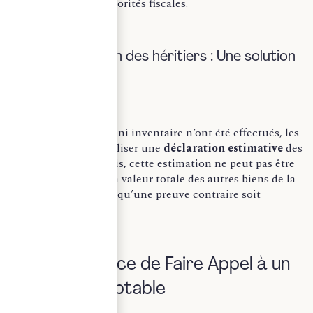
reconnue par les autorités fiscales.
C) La déclaration des héritiers : Une solution
par défaut
Si ni vente publique ni inventaire n’ont été effectués, les
héritiers devront réaliser une
déclaration estimative
des
objets d’art. Toutefois, cette estimation ne peut pas être
inférieure à 5 % de la valeur totale des autres biens de la
succession, à moins qu’une preuve contraire soit
apportée.
III. L’Importance de Faire Appel à un
Expert-Comptable