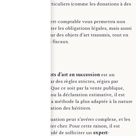
dans certains cas particuliers (comme les donations à des
musées publics).
Faire appel à un expert-comptable vous permettra non
seulement de respecter les obligations légales, mais aussi
de maximiser la valeur des objets d’art transmis, tout en
réduisant les risques fiscaux.
–
L’évaluation des
objets d’art en succession
est un
processus encadré par des règles strictes, régies par
l’article 764 du CGI. Que ce soit par la vente publique,
l’inventaire notarié, ou la déclaration estimative, il est
essentiel de choisir la méthode la plus adaptée à la nature
des biens et à la situation des héritiers.
Toutefois, cette évaluation peut s’avérer complexe, et les
erreurs peuvent coûter cher. Pour cette raison, il est
fortement recommandé de solliciter un
expert-