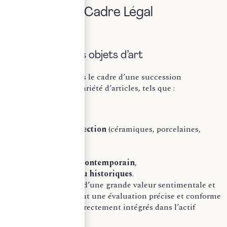
Définition et Cadre Légal
A) Définition des objets d’art
Les
objets d’art
dans le cadre d’une succession
comprennent une variété d’articles, tels que :
Peintures
,
Sculptures
,
Objets de collection
(céramiques, porcelaines,
argenterie),
Antiquités
,
Œuvres d’art contemporain
,
Pièces rares ou historiques
.
Ces objets, souvent d’une grande valeur sentimentale et
financière, requièrent une évaluation précise et conforme
à la loi pour être correctement intégrés dans l’actif
successoral.