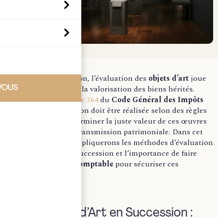
Lors d’une succession, l’évaluation des
objets d’art
joue
un rôle crucial dans la valorisation des biens hérités.
VOUS
Encadrée par l’
article 764
du
Code Général des Impôts
(CGI), cette évaluation doit être réalisée selon des règles
strictes, afin de déterminer la juste valeur de ces œuvres
dans le cadre de la transmission patrimoniale. Dans cet
article, nous vous expliquerons les méthodes d’évaluation
des objets d’art en succession et l’importance de faire
appel à un
expert-comptable
pour sécuriser ces
démarches.
I) Les Objets d’Art en Succession :