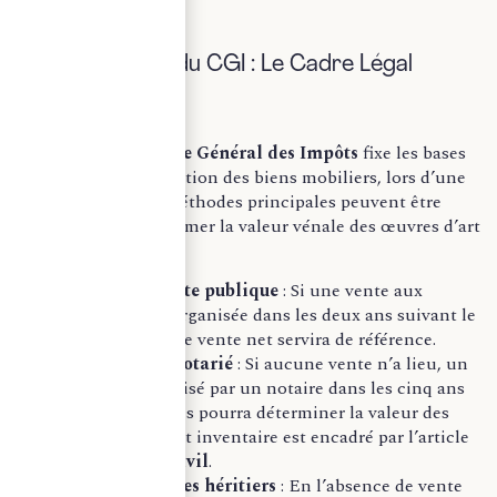
B) L’Article 764 du CGI : Le Cadre Légal
L’article 764 du
Code Général des Impôts
fixe les bases
légales pour l’évaluation des biens mobiliers, lors d’une
succession. Trois méthodes principales peuvent être
appliquées pour estimer la valeur vénale des œuvres d’art
:
Le prix de vente publique
: Si une vente aux
enchères est organisée dans les deux ans suivant le
décès, le prix de vente net servira de référence.
L’inventaire notarié
: Si aucune vente n’a lieu, un
inventaire réalisé par un notaire dans les cinq ans
suivant le décès pourra déterminer la valeur des
objets d’art. Cet inventaire est encadré par l’article
789 du
Code civil
.
Déclaration des héritiers
: En l’absence de vente