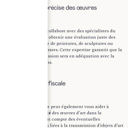
B) Valorisation précise des œuvres
L’expert-comptable collabore avec des spécialistes du
marché de l’art pour obtenir une évaluation juste des
œuvres, qu’il s’agisse de peintures, de sculptures ou
d’autres objets d’art rares. Cette expertise garantit que la
déclaration de succession sera en adéquation avec la
valeur réelle des biens.
C) Optimisation fiscale
Un expert-comptable peut également vous aider à
optimiser la fiscalité
des œuvres d’art dans la
succession, en tenant compte des éventuelles
exonérations fiscales liées à la transmission d’objets d’art