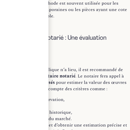
référence. Cette méthode est souvent utilisée pour les
œuvres d’art contemporaines ou les pièces ayant une cote
facilement identifiable.
B) L’inventaire notarié : Une évaluation
détaillée
Si aucune vente publique n’a lieu, il est recommandé de
procéder à un
inventaire notarié
. Le notaire fera appel à
des
experts spécialisés
pour estimer la valeur des œuvres
d’art, en prenant en compte des critères comme :
L’état de conservation,
La rareté,
La provenance historique,
Les tendances du marché.
Cette méthode permet d’obtenir une estimation précise et