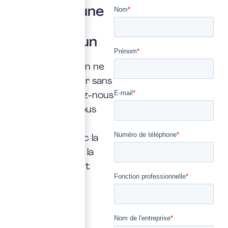
Vous avez une
question ?
Posez là à un
expert
Une interrogation ne
doit jamais rester sans
réponse. Confiez-nous
la vôtre : nous vous
répondrons
rapidement, avec la
transparence et la
précision qui font
notre métier.