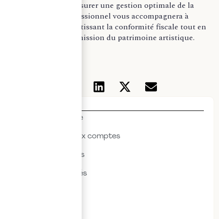
comptable
afin d’assurer une gestion optimale de la
succession. Ce professionnel vous accompagnera à
chaque étape, garantissant la conformité fiscale tout en
optimisant la transmission du patrimoine artistique.
Thématiques
Actualités & veille
Commissariat aux comptes
Droit des affaires
Droit des sociétés
Droit fiscal
Droit social