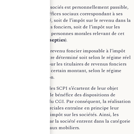
Ainsi, chacun des associés est personnellement passible,
pour la part des bénéfices sociaux correspondant à ses
droits dans la société, soit de l’impôt sur le revenu dans la
catégorie des revenus fonciers, soit de l’impôt sur les
sociétés s’il s’agit de personnes morales relevant de cet
impôt (
CGI art. 239 septies
).
Il faut savoir que, le revenu foncier imposable à l’impôt
sur le revenu peut être déterminé soit selon le régime réel
d’imposition soit, pour les titulaires de revenus fonciers
ne dépassant pas un certain montant, selon le régime
simplifié d’imposition.
Cependant, lorsque les SCPI s’écartent de leur objet
social, elles perdent le bénéfice des dispositions de
l’article 239 septies du CGI. Par conséquent, la réalisation
d’opérations commerciales entraîne en principe leur
assujettissement à l’impôt sur les sociétés. Ainsi, les
revenus distribués par la société entrent dans la catégorie
des revenus de capitaux mobiliers.