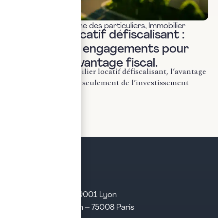
Fiscalité & patrimoine des particuliers
,
Immobilier
Immobilier locatif défiscalisant :
sécuriser les engagements pour
préserver l’avantage fiscal.
En matière d’immobilier locatif défiscalisant, l’avantage
fiscal ne dépend pas seulement de l’investissement
initial. Il...
LIRE LA SUITE
21 rue d’Algérie – 69001 Lyon
31 rue d’Amsterdam – 75008 Paris