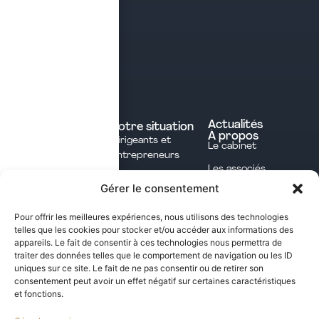
Tél. 04 28 29 21 21
Contact
Prendre rendez-vous
Contacter le cabinet
Nos expertises
Experts comptables
Actualités
Votre situation
À propos
Dirigeants et
Avocats
Le cabinet
Entrepreneurs
Commissaires aux
Les associés
Investisseurs
comptes
Gérer le consentement
L'équipe
Professions
Notaires
Notre méthode
Libérales
Pour offrir les meilleures expériences, nous utilisons des technologies
Courtage en
telles que les cookies pour stocker et/ou accéder aux informations des
International
assurances
appareils. Le fait de consentir à ces technologies nous permettra de
traiter des données telles que le comportement de navigation ou les ID
uniques sur ce site. Le fait de ne pas consentir ou de retirer son
Les opportunités fiscales à saisir dans notre
consentement peut avoir un effet négatif sur certaines caractéristiques
et fonctions.
newsletter mensuelle