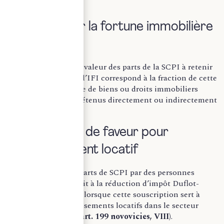
particuliers.
III – Impôt sur la fortune immobilière
(IFI)
Pour les associés, la valeur des parts de la SCPI à retenir
dans la déclaration d’IFI correspond à la fraction de cette
valeur représentative de biens ou droits immobiliers
imposables à l’IFI détenus directement ou indirectement
par la société.
IV – Régimes de faveur pour
l’investissement locatif
La souscription de parts de SCPI par des personnes
physiques ouvre droit à la réduction d’impôt Duflot-
Pinel-Denormandie lorsque cette souscription sert à
financer des investissements locatifs dans le secteur
intermédiaire (
CGI art. 199 novovicies, VIII)
.