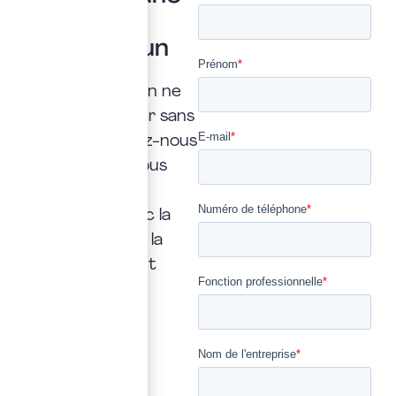
question ?
Posez là à un
expert
Une interrogation ne
doit jamais rester sans
réponse. Confiez-nous
la vôtre : nous vous
répondrons
rapidement, avec la
transparence et la
précision qui font
notre métier.