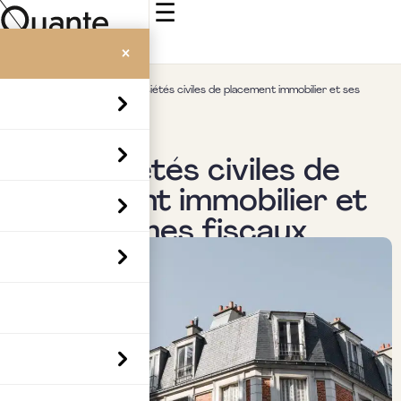
☰
×
Accueil
>
Insights
>
Les sociétés civiles de placement immobilier et ses
régimes fiscaux
Immobilier
Les sociétés civiles de
placement immobilier et
ses régimes fiscaux
Par
Boubaker Hedia