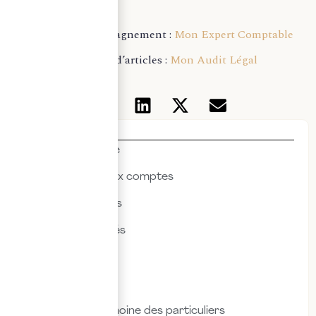
Pour un accompagnement :
Mon Expert Comptable
Pour plus d’articles :
Mon Audit Légal
Thématiques
Actualités & veille
Commissariat aux comptes
Droit des affaires
Droit des sociétés
Droit fiscal
Droit social
Fiscalité & patrimoine des particuliers