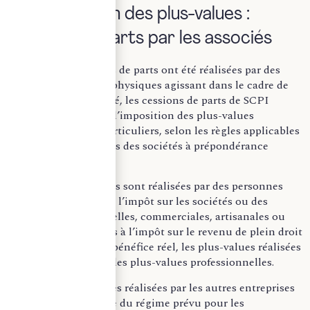
II – Imposition des plus-values :
cession de parts par les associés
Lorsque les cessions de parts ont été réalisées par des
associés personnes physiques agissant dans le cadre de
leur patrimoine privé, les cessions de parts de SCPI
relèvent du régime d’imposition des plus-values
immobilières des particuliers, selon les règles applicables
aux cessions de titres des sociétés à prépondérance
immobilière.
En outre, lorsqu’elles sont réalisées par des personnes
morales passibles de l’impôt sur les sociétés ou des
entreprises industrielles, commerciales, artisanales ou
agricoles imposables à l’impôt sur le revenu de plein droit
selon un régime de bénéfice réel, les plus-values réalisées
relèvent du régime des plus-values professionnelles.
Enfin, les plus-values réalisées par les autres entreprises
relèvent, en principe du régime prévu pour les