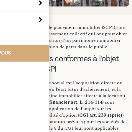
Les sociétés civiles de placement immobilier (SCPI) sont
des sociétés d’investissement collectif qui ont pour objet
l’acquisition et la gestion d’un patrimoine immobilier
locatif grâce à l’émission de parts dans le public.
VOUS
I – Opérations conformes à l’objet
social des SCPI
Les SCPI dont l’objet social est l’acquisition directe ou
indirecte, y compris en l’état futur d’achèvement, et la
gestion d’un patrimoine immobilier affecté à la location
(
Code monétaire et financier art. L. 214-114
) sont
exclues du champ d’application de l’impôt sur les
sociétés, sans possibilité d’option (
CGI art. 239 septies
).
Les règles de droit commun prévues pour les sociétés de
personnes par l’article 8 du CGI leur sont applicables.