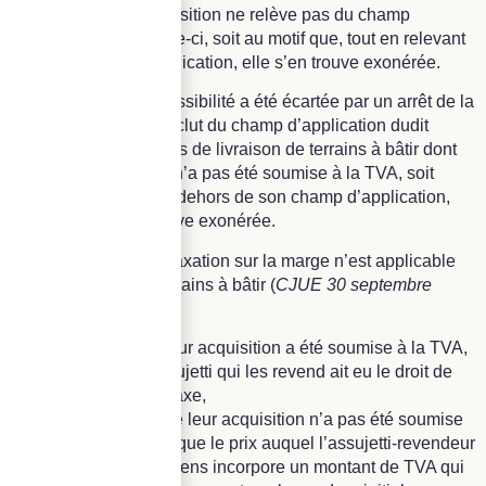
motif que cette acquisition ne relève pas du champ
d’application de celle-ci, soit au motif que, tout en relevant
de son champ d’application, elle s’en trouve exonérée.
Cependant, cette possibilité a été écartée par un arrêt de la
CJUE. En effet, il exclut du champ d’application dudit
régime les opérations de livraison de terrains à bâtir dont
l’acquisition initiale n’a pas été soumise à la TVA, soit
qu’elle se trouve en dehors de son champ d’application,
soit qu’elle s’en trouve exonérée.
Ainsi, le régime de taxation sur la marge n’est applicable
aux livraisons de terrains à bâtir (
CJUE 30 septembre
2021)
:
Que lorsque leur acquisition a été soumise à la TVA,
sans que l’assujetti qui les revend ait eu le droit de
déduire cette taxe,
Ou que lorsque leur acquisition n’a pas été soumise
à la TVA alors que le prix auquel l’assujetti-revendeur
a acquis ces biens incorpore un montant de TVA qui