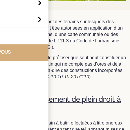
Les terrains à bâtir sont des terrains sur lesquels des
constructions peuvent être autorisées en application d’un
plan local d’urbanisme, d’une carte communale ou des
dispositions de l’article L 111-3 du Code de l’urbanisme
(
art.
257, I-2-1° du CGI).
VOUS
Il convient toutefois de préciser que seul peut constituer un
terrain à bâtir un terrain qui ne compte pas d’ores et déjà
des bâtiments, c’est-à-dire des constructions incorporées
au sol (
BOI-TVA-IMM-10-10-10-20 n°110
).
I. L’assujettissement de plein droit à
la TVA.
Les livraisons de terrain à bâtir, effectuées à titre onéreux
par un assujetti agissant en tant que tel, sont soumises de