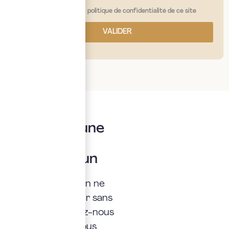
j'ai lu et j'accepte la politique de confidentialité de ce site
VALIDER
Vous avez une
question ?
Posez là à un
expert
Une interrogation ne
doit jamais rester sans
réponse. Confiez-nous
la vôtre : nous vous