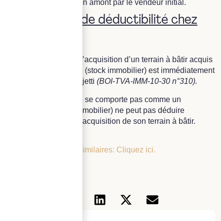
a été acquitté en amont par le vendeur initial.
III. Le régime de déductibilité chez
l’acheteur.
La TVA ayant grevé l’acquisition d’un terrain à bâtir acquis
en vue de sa revente (stock immobilier) est immédiatement
déductible par l’assujetti
(BOI-TVA-IMM-10-30 n°310).
Un particulier (qui ne se comporte pas comme un
professionnel de l’immobilier) ne peut pas déduire
la TVA ayant grevé l’acquisition de son terrain à bâtir.
Pour plus d’articles similaires: Cliquez ici.