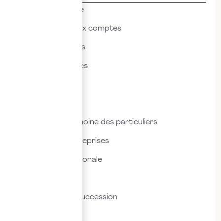
Thématiques
Actualités & veille
Commissariat aux comptes
Droit des affaires
Droit des sociétés
Droit fiscal
Droit social
Fiscalité & patrimoine des particuliers
Fiscalité des entreprises
Fiscalité internationale
Immobilier
Transmission & succession
Social & RH