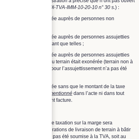
À cet égard, l’administration a précisé que n’ont pas ouvert
droit à déduction (
BOI-TVA-IMM-10-20-10 n° 30 s.
) :
– l’acquisition réalisée auprès de personnes non
assujetties ;
– l’acquisition réalisée auprès de personnes assujetties
qui n’ont pas agi en tant que telles ;
– l’acquisition réalisée auprès de personnes assujetties
lorsque la livraison du terrain était exonérée (terrain non à
bâtir) et que l’option pour l’assujettissement n’a pas été
formulée ;
– l’acquisition réalisée sans que le montant de la taxe
déductible n’ait été
mentionné
dans l’acte ni dans tout
autre document valant facture.
Dès lors, le régime de taxation sur la marge sera
applicable à des opérations de livraison de terrain à bâtir
dont l’acquisition n’a pas été soumise à la TVA, soit au