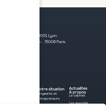
21 rue d’Algérie – 69001 Lyon
31 rue d’Amsterdam – 75008 Paris
Tél. 04 28 29 21 21
Contact
Prendre rendez-vous
Contacter le cabinet
Nos expertises
Experts comptables
Actualités
Votre situation
À propos
Dirigeants et
Avocats
Le cabinet
Entrepreneurs
Commissaires aux
Les associés