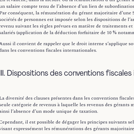
un salaire compte tenu de l’absence d’un lien de subordination r
Par conséquent, la rémunération du gérant majoritaire d’une S
sociétés de personnes est imposée selon les dispositions de l’art
revenu suivant les règles prévues en matière de traitements et 
salariés (application de la déduction forfaitaire de 10 % notam
Aussi il convient de rappeler que le droit interne s’applique s
dans les conventions fiscales internationales.
III. Dispositions des conventions fiscales
La diversité des clauses présentes dans les conventions fiscal
seule catégorie de revenus à laquelle les revenus des gérants m
ainsi l’absence d’un mode unique de taxation.
Cependant, il est possible de dégager les principes suivants s
visant expressément les rémunérations des gérants majoritaire