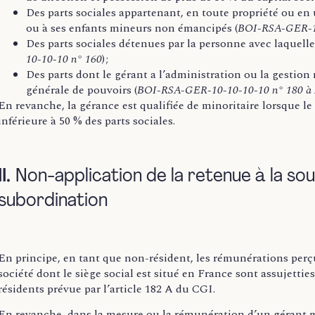
Des parts sociales appartenant, en toute propriété ou en 
ou à ses enfants mineurs non émancipés (
BOI-RSA-GER-10
Des parts sociales détenues par la personne avec laquelle 
10-10-10 n° 160
) ;
Des parts dont le gérant a l’administration ou la gestio
générale de pouvoirs (
BOI-RSA-GER-10-10-10-10 n° 180 à
En revanche, la gérance est qualifiée de minoritaire lorsque le
inférieure à 50 % des parts sociales.
II.
Non-application de la retenue à la sou
subordination
En principe, en tant que non-résident, les rémunérations perçu
société dont le siège social est situé en France sont assujettie
résidents prévue par l’article 182 A du CGI.
En revanche, dans la mesure ou la rémunération d’un gérant ma