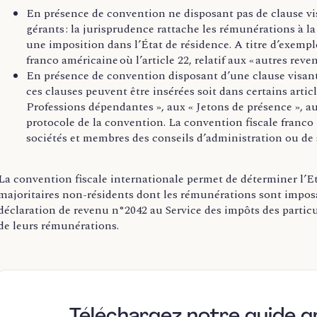
En présence de convention ne disposant pas de clause v
gérants : la jurisprudence rattache les rémunérations à la
une imposition dans l’État de résidence. A titre d’exempl
franco américaine où l’article 22, relatif aux « autres reven
En présence de convention disposant d’une clause visant
ces clauses peuvent être insérées soit dans certains articl
Professions dépendantes », aux « Jetons de présence », au
protocole de la convention. La convention fiscale franco i
sociétés et membres des conseils d’administration ou de s
La convention fiscale internationale permet de déterminer l’E
majoritaires non-résidents dont les rémunérations sont impos
déclaration de revenu n°2042 au Service des impôts des particu
de leurs rémunérations.
Téléchargez notre guide g