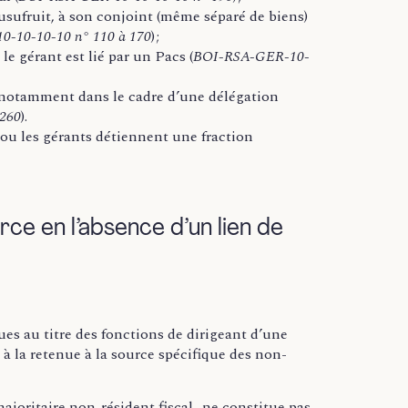
usufruit, à son conjoint (même séparé de biens)
-10-10-10 n° 110 à 170
) ;
le gérant est lié par un Pacs (
BOI-RSA-GER-10-
n notamment dans le cadre d’une délégation
 260
).
 ou les gérants détiennent une fraction
rce en l’absence d’un lien de
es au titre des fonctions de dirigeant d’une
s à la retenue à la source spécifique des non-
joritaire non-résident fiscal, ne constitue pas