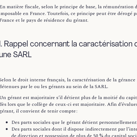
En matière fiscale, selon le principe de base, la rémunération
imposable en France. Toutefois, ce principe peut être dérogé p
France et le pays de résidence du gérant.
I. Rappel concernant la caractérisation 
une SARL
Selon le droit interne français, la caractérisation de la géran
détenues par le ou les gérants au sein de la SARL.
Un gérant est majoritaire s’il détient plus de la moitié du capit
dès lors que le collège de ceux-ci est majoritaire. Afin d’évalu
gérant, il convient de tenir compte :
Des parts sociales que le gérant détient personnellement 
Des parts sociales dont il dispose indirectement par l’in
de direction et possession de plus de 50 % du capital socia