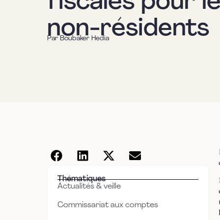
fiscales pour l
non-résidents
Par
Boubaker Hedia
Thématiques
Actualités & veille
Commissariat aux comptes