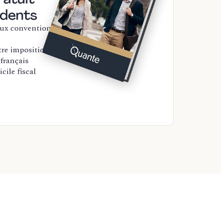
sidents
aux conventions
tre imposition
français
cile fiscal