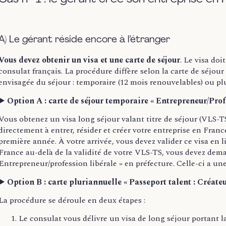
A) Le gérant réside encore à l’étranger
Vous devez obtenir un visa et une carte de séjour
. Le visa doi
consulat français. La procédure diffère selon la carte de séjo
envisagée du séjour : temporaire (12 mois renouvelables) ou plu
▶️
Option A : carte de séjour temporaire « Entrepreneur/Profe
Vous obtenez un visa long séjour valant titre de séjour (VLS-T
directement à entrer, résider et créer votre entreprise en Fra
première année. À votre arrivée, vous devez valider ce visa en l
France au-delà de la validité de votre VLS-TS, vous devez dema
Entrepreneur/profession libérale » en préfecture. Celle-ci a une
▶️
Option B : carte pluriannuelle « Passeport talent : Créateu
La procédure se déroule en deux étapes :
Le consulat vous délivre un visa de long séjour portant l