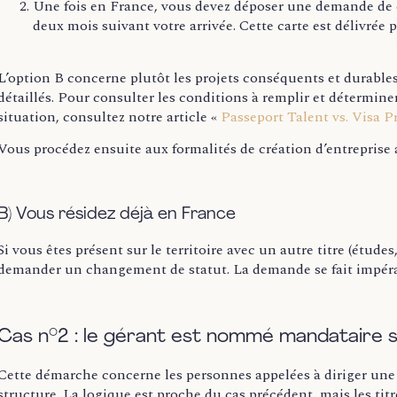
Une fois en France, vous devez déposer une demande de ca
deux mois suivant votre arrivée. Cette carte est délivrée
L’option B concerne plutôt les projets conséquents et durables, 
détaillés. Pour consulter les conditions à remplir et déterminer
situation, consultez notre article «
Passeport Talent vs. Visa P
Vous procédez ensuite aux formalités de création d’entreprise
B) Vous résidez déjà en France
Si vous êtes présent sur le territoire avec un autre titre (études, 
demander un changement de statut. La demande se fait impérati
Cas n°2 : le gérant est nommé mandataire so
Cette démarche concerne les personnes appelées à diriger une s
structure. La logique est proche du cas précédent, mais les titr