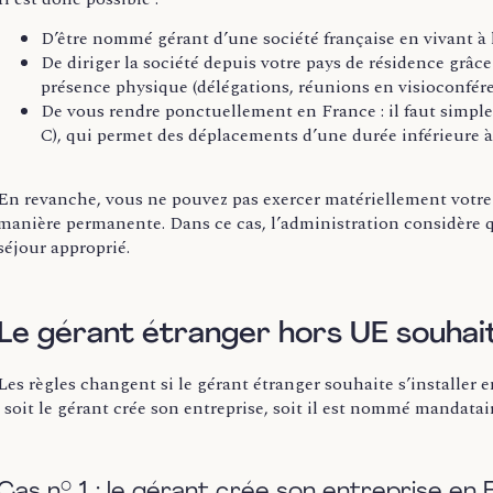
D’être nommé gérant d’une société française en vivant à l
De diriger la société depuis votre pays de résidence grâc
présence physique (délégations, réunions en visioconféren
De vous rendre ponctuellement en France : il faut simplem
C), qui permet des déplacements d’une durée inférieure à
En revanche, vous ne pouvez pas exercer matériellement votre ac
manière permanente. Dans ce cas, l’administration considère qu
séjour approprié.
Le gérant étranger hors UE souhai
Les règles changent si le gérant étranger souhaite s’installer e
: soit le gérant crée son entreprise, soit il est nommé mandatai
Cas n° 1 : le gérant crée son entreprise en