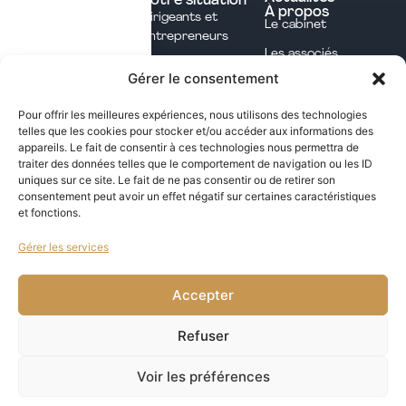
Votre situation
À propos
Dirigeants et
Avocats
Le cabinet
Entrepreneurs
Commissaires aux
Les associés
Investisseurs
comptes
Gérer le consentement
L'équipe
Professions
Notaires
Notre méthode
Libérales
Pour offrir les meilleures expériences, nous utilisons des technologies
Courtage en
telles que les cookies pour stocker et/ou accéder aux informations des
International
assurances
appareils. Le fait de consentir à ces technologies nous permettra de
traiter des données telles que le comportement de navigation ou les ID
uniques sur ce site. Le fait de ne pas consentir ou de retirer son
Les opportunités fiscales à saisir dans notre
consentement peut avoir un effet négatif sur certaines caractéristiques
et fonctions.
newsletter mensuelle
Gérer les services
j'ai lu et j'accepte la politique de confidentialité de ce site
VALIDER
Accepter
Refuser
Voir les préférences