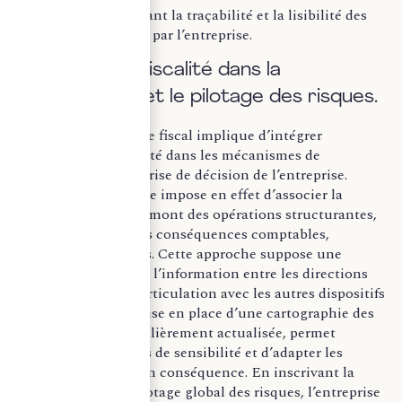
contrôle, en renforçant la traçabilité et la lisibilité des
choix fiscaux opérés par l’entreprise.
b) Intégrer la fiscalité dans la
gouvernance et le pilotage des risques.
La maîtrise du risque fiscal implique d’intégrer
pleinement la fiscalité dans les mécanismes de
gouvernance et de prise de décision de l’entreprise.
L’actualité normative impose en effet d’associer la
fonction fiscale en amont des opérations structurantes,
afin d’anticiper leurs conséquences comptables,
juridiques et fiscales. Cette approche suppose une
circulation fluide de l’information entre les directions
concernées et une articulation avec les autres dispositifs
de conformité. La mise en place d’une cartographie des
risques fiscaux, régulièrement actualisée, permet
d’identifier les zones de sensibilité et d’adapter les
contrôles internes en conséquence. En inscrivant la
fiscalité dans un pilotage global des risques, l’entreprise