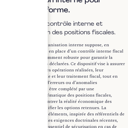
l’organisation interne pour
rester conforme.
a) Structurer contrôle interne et
documentation des positions fiscales.
L’adaptation de l’organisation interne suppose, en
premier lieu, la mise en place d’un contrôle interne fiscal
et comptable suffisamment robuste pour garantir la
fiabilité des données déclarées. Ce dispositif vise à assurer
la cohérence entre les opérations réalisées, leur
traduction comptable et leur traitement fiscal, tout en
limitant les risques d’erreurs ou d’anomalies
significatives. Il doit être complété par une
documentation systématique des positions fiscales,
permettant de démontrer la réalité économique des
opérations et de justifier les options retenues. La
formalisation de ces éléments, inspirée des référentiels de
contrôle interne et des exigences doctrinales récentes,
constitue un levier essentiel de sécurisation en cas de