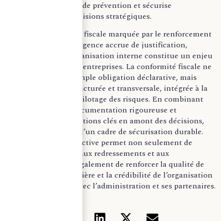
renforce sa capacité de prévention et sécurise
durablement ses décisions stratégiques.
Face à une actualité fiscale marquée par le renforcement
des contrôles et l’exigence accrue de justification,
l’adaptation de l’organisation interne constitue un enjeu
stratégique pour les entreprises. La conformité fiscale ne
relève plus d’une simple obligation déclarative, mais
d’une démarche structurée et transversale, intégrée à la
gouvernance et au pilotage des risques. En combinant
contrôle interne, documentation rigoureuse et
implication des fonctions clés en amont des décisions,
l’entreprise se dote d’un cadre de sécurisation durable.
Cette approche proactive permet non seulement de
limiter l’exposition aux redressements et aux
contentieux, mais également de renforcer la qualité de
l’information financière et la crédibilité de l’organisation
dans ses relations avec l’administration et ses partenaires.