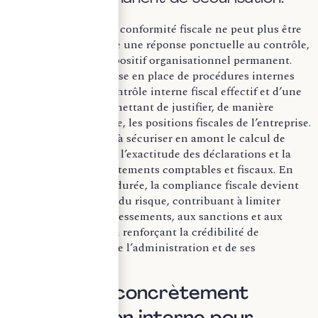
Dans ce contexte, la conformité fiscale ne peut plus être
appréhendée comme une réponse ponctuelle au contrôle,
mais comme un dispositif organisationnel permanent.
Elle repose sur la mise en place de procédures internes
structurées, d’un contrôle interne fiscal effectif et d’une
documentation permettant de justifier, de manière
cohérente et traçable, les positions fiscales de l’entreprise.
Cette approche vise à sécuriser en amont le calcul de
l’assiette imposable, l’exactitude des déclarations et la
cohérence entre traitements comptables et fiscaux. En
s’inscrivant dans la durée, la compliance fiscale devient
un outil de pilotage du risque, contribuant à limiter
l’exposition aux redressements, aux sanctions et aux
contentieux, tout en renforçant la crédibilité de
l’entreprise auprès de l’administration et de ses
partenaires.
II. Adapter concrètement