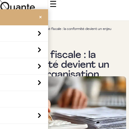
☰
×
Accueil
>
Insights
>
Actualité fiscale : la conformité devient un enjeu
d’organisation.
Actualités & veille
Actualité fiscale : la
conformité devient un
enjeu d’organisation.
Par
Boubaker Hedia