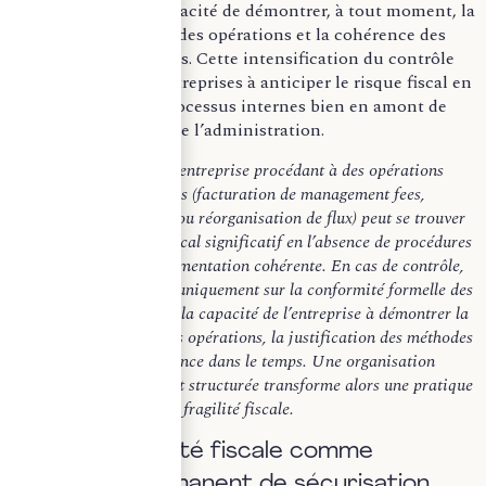
: elle s’étend à la capacité de démontrer, à tout moment, la
réalité économique des opérations et la cohérence des
choix fiscaux retenus. Cette intensification du contrôle
conduit ainsi les entreprises à anticiper le risque fiscal en
structurant leurs processus internes bien en amont de
toute intervention de l’administration.
À titre d’exemple, une entreprise procédant à des opérations
intragroupe récurrentes (facturation de management fees,
refacturation de frais ou réorganisation de flux) peut se trouver
exposée à un risque fiscal significatif en l’absence de procédures
formalisées et de documentation cohérente. En cas de contrôle,
l’enjeu ne portera pas uniquement sur la conformité formelle des
déclarations, mais sur la capacité de l’entreprise à démontrer la
réalité économique des opérations, la justification des méthodes
retenues et leur cohérence dans le temps. Une organisation
interne insuffisamment structurée transforme alors une pratique
courante en facteur de fragilité fiscale.
b) La conformité fiscale comme
dispositif permanent de sécurisation.