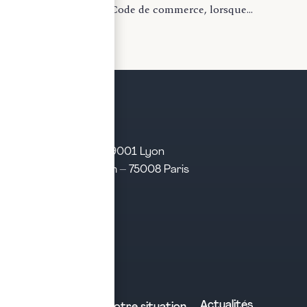
l’article L. 631-1 du Code de commerce, lorsque...
LIRE LA SUITE
21 rue d’Algérie – 69001 Lyon
31 rue d’Amsterdam – 75008 Paris
Tél. 04 28 29 21 21
Contact
Prendre rendez-vous
Contacter le cabinet
Nos expertises
Experts comptables
Actualités