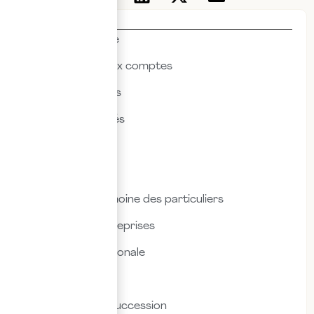
Thématiques
Actualités & veille
Commissariat aux comptes
Droit des affaires
Droit des sociétés
Droit fiscal
Droit social
Fiscalité & patrimoine des particuliers
Fiscalité des entreprises
Fiscalité internationale
Immobilier
Transmission & succession