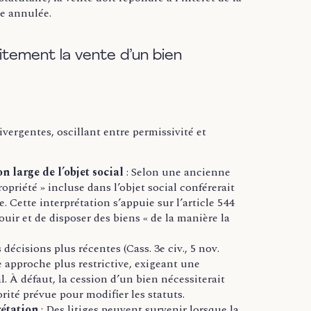
re annulée.
citement la vente d’un bien
ivergentes, oscillant entre permissivité et
 large de l’objet social
:
Selon une ancienne
propriété » incluse dans l’objet social conférerait
. Cette interprétation s’appuie sur l’article 544
ouir et de disposer des biens « de la manière la
décisions plus récentes (Cass. 3e civ., 5 nov.
ne approche plus restrictive, exigeant une
l. À défaut, la cession d’un bien nécessiterait
rité prévue pour modifier les statuts.
rétation
:
Des litiges peuvent survenir lorsque la