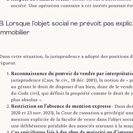
société. Une opération contraire à cet intérêt pourrait êt
B. Lorsque l’objet social ne prévoit pas expli
immobilier
Dans cette situation, la jurisprudence a adopté des positions d
rigueur.
Reconnaissance du pouvoir de vendre par interprétation
jurisprudence (Cass. 3e civ., 18 déc. 2001), la notion de « 
au gérant le droit de disposer d’un bien, donc de le vendre
du Code civil, qui définit la propriété comme le droit de j
plus absolue ».
Restriction en l’absence de mention expresse
:
Dans des 
2020 et 23 nov. 2023), la Cour de cassation a privilégié u
mention explicite de la faculté de vente dans l’objet socia
une délibération préalable des associés statuant à la majo
Cas spécifiques liés à des abus de majorité ou d’interp