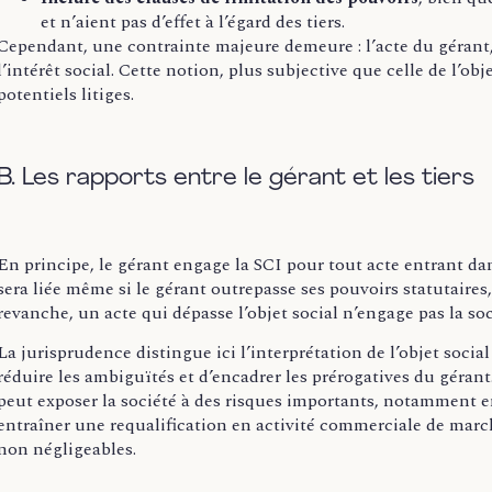
et n’aient pas d’effet à l’égard des tiers.
Cependant, une contrainte majeure demeure : l’acte du gérant,
l’intérêt social. Cette notion, plus subjective que celle de l’obj
potentiels litiges.
B. Les rapports entre le gérant et les tiers
En principe, le gérant engage la SCI pour tout acte entrant dans
sera liée même si le gérant outrepasse ses pouvoirs statutaires, 
revanche, un acte qui dépasse l’objet social n’engage pas la soci
La jurisprudence distingue ici l’interprétation de l’objet social
réduire les ambiguïtés et d’encadrer les prérogatives du gérant
peut exposer la société à des risques importants, notamment 
entraîner une requalification en activité commerciale de marc
non négligeables.