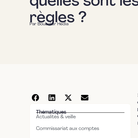
quelles sont le
règles ?
Par
Boubaker Hedia
Thématiques
Actualités & veille
Commissariat aux comptes