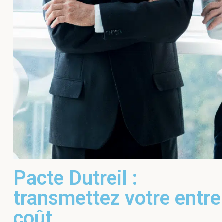
Pacte Dutreil :
transmettez votre entre
coût.