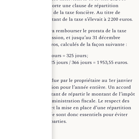
l’acte de vente comporte une clause de répartition
relative au paiement de la taxe foncière. Au titre de
l’année 2023, le montant de la taxe s’élevait à 2 200 euros.
Le cessionnaire devra rembourser le prorata de la taxe
entre le jour de la cession, et jusqu’au 31 décembre
2024 soit 1 9 53,55 euros, calculés de la façon suivante :
366 jours – 41 jours = 325 jours ;
2 200 euros x 325 jours / 366 jours = 1 953,55 euros.
–
La taxe foncière est due par le propriétaire au 1er janvier
de l’année d’imposition pour l’année entière. Un accord
d’ordre privé permettant de répartir le montant de l’impôt
ne concerne pas l’administration fiscale. Le respect des
obligations fiscales et la mise en place d’une répartition
contractuelle adaptée sont donc essentiels pour éviter
tout litige entre les parties.