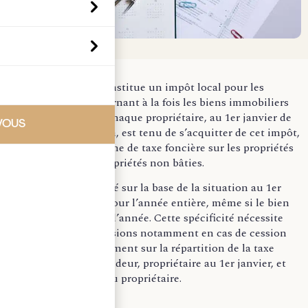
La taxe foncière, constitue un impôt local pour les
propriétaires, concernant à la fois les biens immobiliers
bâtis et non bâtis. Chaque propriétaire, au 1er janvier de
VOUS
l’année d’imposition, est tenu de s’acquitter de cet impôt,
que ce soit sous forme de taxe foncière sur les propriétés
bâties ou sur les propriétés non bâties.
Cet impôt est calculé sur la base de la situation au 1er
janvier et reste dû pour l’année entière, même si le bien
est vendu en cours d’année. Cette spécificité nécessite
d’apporter des précisions notamment en cas de cession
immobilière, notamment sur la répartition de la taxe
foncière entre le vendeur, propriétaire au 1er janvier, et
l’acquéreur, nouveau propriétaire.