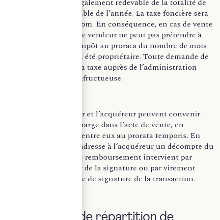
au 1er janvier, est légalement redevable de la totalité de
l’impôt pour l’ensemble de l’année. La taxe foncière sera
donc établie à son nom. En conséquence, en cas de vente
après le 1er janvier, le vendeur ne peut pas prétendre à
une réduction de l’impôt au prorata du nombre de mois
pendant lesquels il a été propriétaire. Toute demande de
remboursement de la taxe auprès de l’administration
fiscale serait donc infructueuse.
Toutefois, le vendeur et l’acquéreur peuvent convenir
d’un partage de la charge dans l’acte de vente, en
répartissant l’impôt entre eux au prorata temporis. En
pratique, le notaire adresse à l’acquéreur un décompte du
prorata à verser, et le remboursement intervient par
chèque remis le jour de la signature ou par virement
effectué avant la date de signature de la transaction.
II) Modalités de répartition de