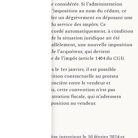
foncière pour l’année considérée. Si l’administration
fiscale établit à tort l’imposition au nom du cédant, ce
dernier peut demander un dégrèvement en déposant une
réclamation auprès du service des impôts. Ce
dégrèvement sera accordé automatiquement, à condition
que la modification de la situation juridique ait été
dûment publiée. Parallèlement, une nouvelle imposition
sera établie au nom de l’acquéreur, qui devient
légalement redevable de l’impôt (article 1404 du CGI).
En cas de vente après le 1er janvier, il est possible
d’intégrer une répartition contractuelle au prorata
temporis de la taxe foncière entre le vendeur et
l’acquéreur. Toutefois, cette convention n’est pas
opposable à l’administration fiscale, qui n’adressera
qu’un seul avis d’imposition au vendeur.
Exemple :
La cession immobilière intervient le 10 février 2024 et