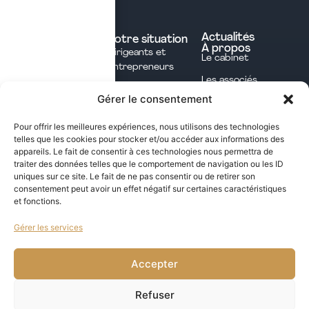
Nos expertises
Experts comptables
Actualités
Votre situation
À propos
Dirigeants et
Avocats
Le cabinet
Entrepreneurs
Commissaires aux
Les associés
Investisseurs
comptes
Gérer le consentement
L'équipe
Professions
Notaires
Notre méthode
Libérales
Pour offrir les meilleures expériences, nous utilisons des technologies
Courtage en
telles que les cookies pour stocker et/ou accéder aux informations des
International
assurances
appareils. Le fait de consentir à ces technologies nous permettra de
traiter des données telles que le comportement de navigation ou les ID
uniques sur ce site. Le fait de ne pas consentir ou de retirer son
Les opportunités fiscales à saisir dans notre
consentement peut avoir un effet négatif sur certaines caractéristiques
et fonctions.
newsletter mensuelle
Gérer les services
j'ai lu et j'accepte la politique de confidentialité de ce site
VALIDER
Accepter
Refuser