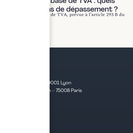
Franchise en base de TVA : quels
risques en cas de dépassement ?
La franchise en base de TVA, prévue à l’article 293 B du
CGI, permet aux...
LIRE LA SUITE
21 rue d’Algérie – 69001 Lyon
31 rue d’Amsterdam – 75008 Paris
Tél. 04 28 29 21 21
Contact
Prendre rendez-vous
Contacter le cabinet