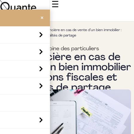
☰
×
Accueil
>
Insights
>
Taxe foncière en cas de vente d’un bien immobilier :
obligations fiscales et modalités de partage
Fiscalité & patrimoine des particuliers
Taxe foncière en cas de
vente d’un bien immobilier
: obligations fiscales et
modalités de partage
Par
Boubaker Hedia