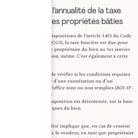
I) Principe de l’annualité de la taxe
foncière sur les propriétés bâties
En application des dispositions de l’article 1415 du Code
Général des Impôts (CGI), la taxe foncière est due pour
l’année entière par le propriétaire du bien au 1er janvier
de l’année d’imposition, même. C’est également à cette
date :
qu’il convient de vérifier si les conditions requises
pour bénéficier d’une exonération ou d’un
dégrèvement d’office sont ou non remplies (
BOI-IF-
TFB-10-30 §10
) ;
que la base d’imposition est déterminée, sur la base
des caractéristiques du bien.
Ce principe d’annualité implique que, en cas de cession
d’un bien immobilier, le vendeur, en tant que propriétaire