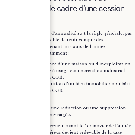
l’impôt dans le cadre d’une cession
immobilière
Bien que le principe d’annualité soit la règle générale, par
exception, il est possible de tenir compte des
changements intervenant au cours de l’année
d’imposition, et notamment :
en cas de vacance d’une maison ou d’inexploitation
d’un immeuble à usage commercial ou industriel
(article 1389 du CGI) ;
en cas de disparition d’un bien immobilier non bâti
(article 1397 du CGI).
Dans ces situations, une réduction ou une suppression
de la taxe peut être envisagée.
Lorsque la vente intervient avant le 1er janvier de l’année
d’imposition, l’acquéreur devient redevable de la taxe