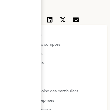
Thématiques
Actualités & veille
Commissariat aux comptes
Droit des affaires
Droit des sociétés
Droit fiscal
Droit social
Fiscalité & patrimoine des particuliers
Fiscalité des entreprises
Fiscalité internationale