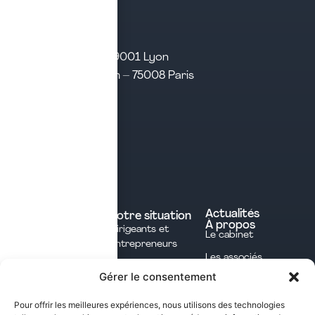
21 rue d’Algérie – 69001 Lyon
31 rue d’Amsterdam – 75008 Paris
Tél. 04 28 29 21 21
Contact
Prendre rendez-vous
Contacter le cabinet
Nos expertises
Experts comptables
Actualités
Votre situation
À propos
Dirigeants et
Avocats
Le cabinet
Entrepreneurs
Commissaires aux
Les associés
Investisseurs
comptes
Gérer le consentement
L'équipe
Professions
Notaires
Notre méthode
Libérales
Pour offrir les meilleures expériences, nous utilisons des technologies
Courtage en