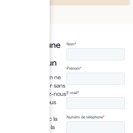
Vous avez une
question ?
Posez là à un
expert
Une interrogation ne
doit jamais rester sans
réponse. Confiez-nous
la vôtre : nous vous
répondrons
rapidement, avec la
transparence et la