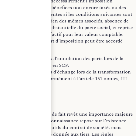
n’entraîne pas nécessairement l’imposition
immédiate des bénéfices non encore taxés ou des
plus-values latentes si les conditions suivantes sont
réunies : maintien des mêmes associés, absence de
modification substantielle du pacte social, et reprise
des éléments d’actif pour leur valeur comptable.
Par ailleurs, un report d’imposition peut être accordé
pour :
Les plus-values d’annulation des parts lors de la
transformation en SCP.
Les plus-values d’échange lors de la transformation
en SARL, conformément à l’article 151 nonies, III
du CGI.
–
La notion de société de fait revêt une importance majeure
en droit fiscal. Sa reconnaissance repose sur l’existence
des éléments constitutifs du contrat de société, mais
aussi sur l’apparence donnée aux tiers. Les règles