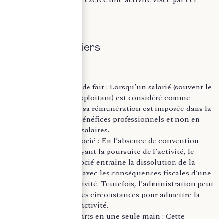
4 du CGI, sauf si elle exerce une activité visée par cet
article.
B. Cas particuliers
Salarié associé de fait : Lorsqu’un salarié (souvent le
conjoint de l’exploitant) est considéré comme
associé de fait, sa rémunération est imposée dans la
catégorie des bénéfices professionnels et non en
traitements et salaires.
Décès d’un associé : En l’absence de convention
expresse prévoyant la poursuite de l’activité, le
décès d’un associé entraîne la dissolution de la
société de fait, avec les conséquences fiscales d’une
cessation d’activité. Toutefois, l’administration peut
tenir compte des circonstances pour admettre la
poursuite de l’activité.
Réunion des parts en une seule main : Cette