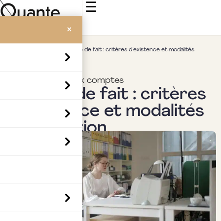
☰
×
Accueil
>
Insights
>
Société de fait : critères d’existence et modalités
d’imposition
Commissariat aux comptes
Société de fait : critères
d’existence et modalités
d’imposition
Par
Boubaker Hedia