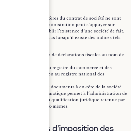
Même si les trois critères du contrat de société ne sont
pas tous réunis, l’administration peut s’appuyer sur
l’apparence pour établir l’existence d’une société de fait.
C’est notamment le cas lorsqu’il existe des indices tels
que :
La souscription de déclarations fiscales au nom de
la société ;
L’inscription au registre du commerce et des
sociétés (RCS) ou au registre national des
entreprises ;
L’utilisation de documents à en-tête de la société.
Cette approche pragmatique permet à l’administration de
ne pas être liée par la qualification juridique retenue par
les contribuables eux-mêmes.
II. Modalités d’imposition des