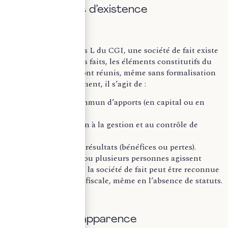
A. Les critères d’existence
Selon l’article 238 bis L du CGI, une société de fait existe
dès lors que, dans les faits, les éléments constitutifs du
contrat de société sont réunis, même sans formalisation
juridique. Concrètement, il s’agit de :
La mise en commun d’apports (en capital ou en
industrie) ;
La participation à la gestion et au contrôle de
l’entreprise ;
Le partage des résultats (bénéfices ou pertes).
Ainsi, lorsque deux ou plusieurs personnes agissent
comme des associés, la société de fait peut être reconnue
par l’administration fiscale, même en l’absence de statuts.
B. La notion d’apparence