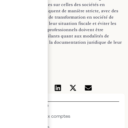
d’imposition, calquées sur celles des sociétés en
participation, s’appliquent de manière stricte, avec des
particularités en cas de transformation en société de
droit. Pour sécuriser leur situation fiscale et éviter les
requalifications, les professionnels doivent être
particulièrement vigilants quant aux modalités de
fonctionnement et à la documentation juridique de leur
activité.
Mon Audit Légal
Thématiques
Actualités & veille
Commissariat aux comptes
Droit des affaires