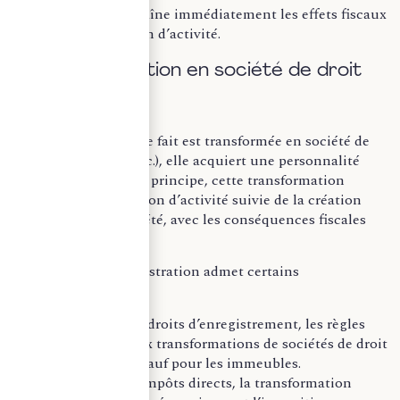
situation entraîne immédiatement les effets fiscaux
d’une cessation d’activité.
C. Transformation en société de droit
Lorsque la société de fait est transformée en société de
droit (SARL, SCP, etc.), elle acquiert une personnalité
morale nouvelle. En principe, cette transformation
entraîne une cessation d’activité suivie de la création
d’une nouvelle société, avec les conséquences fiscales
correspondantes.
Cependant, l’administration admet certains
assouplissements :
En matière de droits d’enregistrement, les règles
applicables aux transformations de sociétés de droit
s’appliquent, sauf pour les immeubles.
En matière d’impôts directs, la transformation