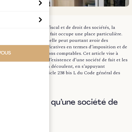
En matière de droit fiscal et de droit des sociétés, la
notion de société de fait occupe une place particulière.
Souvent méconnue, elle peut pourtant avoir des
conséquences significatives en termes d’imposition et de
gestion des obligations comptables. Cet article vise à
VOUS
clarifier les critères d’existence d’une société de fait et les
règles fiscales qui en découlent, en s’appuyant
notamment sur l’article 238 bis L du Code général des
impôts (CGI).
I. Qu’est-ce qu’une société de
fait ?