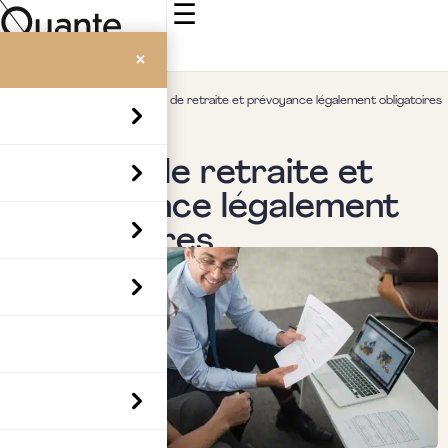
☰
×
Accueil
>
Insights
>
Régime de retraite et prévoyance légalement obligatoires
Actualités & veille
Régime de retraite et
prévoyance légalement
obligatoires
Par
Mickaël Gozlan