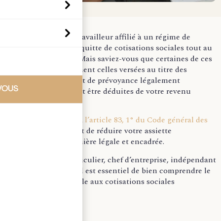
Chaque salarié ou travailleur affilié à un régime de
sécurité sociale s’acquitte de cotisations sociales tout au
long de sa carrière. Mais saviez-vous que certaines de ces
cotisations, notamment celles versées au titre des
régimes de retraite et de prévoyance légalement
VOUS
obligatoires, peuvent être déduites de votre revenu
imposable ?
Cette règle, prévue à
l’article 83, 1° du Code général des
impôts (CGI)
, permet de réduire votre assiette
d’imposition de manière légale et encadrée.
Que vous soyez particulier, chef d’ent
reprise, indépendant
ou salarié détaché, il est essentiel de bien comprendre le
cadre fiscal applicable aux cotisations sociales
obligatoires.