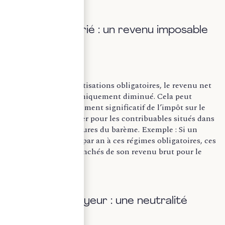
A. Pour le salarié : un revenu imposable
réduit
En déduisant ces cotisations obligatoires, le revenu net
imposable est mécaniquement diminué. Cela peut
conduire à un allègement significatif de l’impôt sur le
revenu, en particulier pour les contribuables situés dans
les tranches supérieures du barème. Exemple : Si un
salarié verse 5 000 € par an à ces régimes obligatoires, ces
montants sont retranchés de son revenu brut pour le
calcul de l’impôt.
B. Pour l’employeur : une neutralité
fiscale