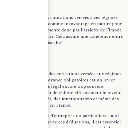
La part patronale des cotisations versées à ces régimes
n’est pas considérée comme un avantage en nature pour
le salarié. Elle n’augmente donc pas l’assiette de l’impôt
sur le revenu du salarié. Cela assure une cohérence entre
politique sociale et fiscalité.
–
La déduction fiscale des cotisations versées aux régimes
de retraite et de prévoyance obligatoires est un levier
d’optimisation fiscale légal encore trop souvent
méconnu. Elle permet de réduire efficacement le revenu
imposable des salariés, des fonctionnaires et même des
travailleurs détachés en France.
Professionnels, chefs d’entreprise ou particuliers : pour
bénéficier pleinement de ces déductions, il est essentiel