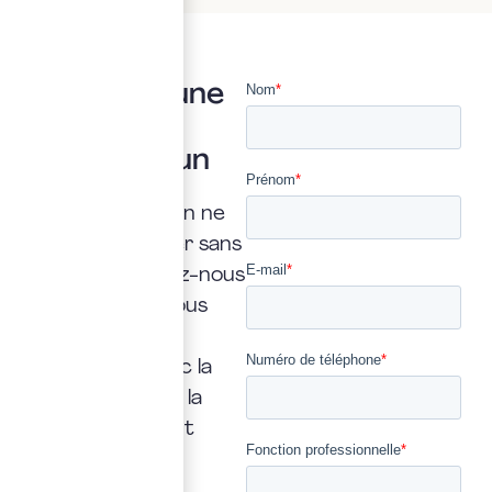
Vous avez une
question ?
Posez là à un
expert
Une interrogation ne
doit jamais rester sans
réponse. Confiez-nous
la vôtre : nous vous
répondrons
rapidement, avec la
transparence et la
précision qui font
notre métier.