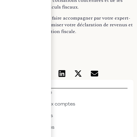
de bien identifier les cotisations concernées et de les
intégrer dans vos calculs fiscaux.
N’hésitez pas à vous faire accompagner par votre expert-
comptable pour optimiser votre déclaration de revenus et
sécuriser votre situation fiscale.
ECP
Thématiques
Actualités & veille
Commissariat aux comptes
Droit des affaires
Droit des sociétés