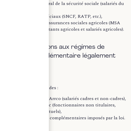
le régime général de la sécurité sociale (salariés du
secteur privé),
les régimes spéciaux (SNCF, RATP, etc.),
le régime des assurances sociales agricoles (MSA
pour les exploitants agricoles et salariés agricoles).
B. Les cotisations aux régimes de
retraite complémentaire légalement
obligatoires
Il s’agit notamment des :
régimes Agirc-Arrco (salariés cadres et non-cadres),
régime Ircantec (fonctionnaires non titulaires,
agents contractuels),
autres régimes complémentaires imposés par la loi.