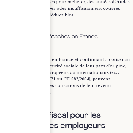
Les cotisations versées pour racheter, des années d’études
supérieures, ou des périodes insuffisamment cotisées
sont intégralement déductibles.
2. Salariés détachés en France
Les salariés détachés en France et continuant à cotiser au
régime de base de sécurité sociale de leur pays d’origine,
en vertu d’accords européens ou internationaux (ex. :
règlement CEE 1408/71 ou CE 883/2004), peuvent
également déduire ces cotisations de leur revenu
imposable en France.
II. L’impact fiscal pour les
salariés et les employeurs