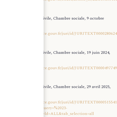
Cour de cassation, civile, Chambre sociale, 9 octobre
2013, 12-12.113
https://www.legifrance.gouv.fr/juri/id/JURITEXT000028062
Cour de cassation, civile, Chambre sociale, 19 juin 2024,
23-10.783
https://www.legifrance.gouv.fr/juri/id/JURITEXT000049774
Cour de cassation, civile, Chambre sociale, 29 avril 2025,
23-22.389
https://www.legifrance.gouv.fr/juri/id/JURITEXT000051554
init=true&page=1&query=%2023-
22389%20&searchField=ALL&tab_selection=all