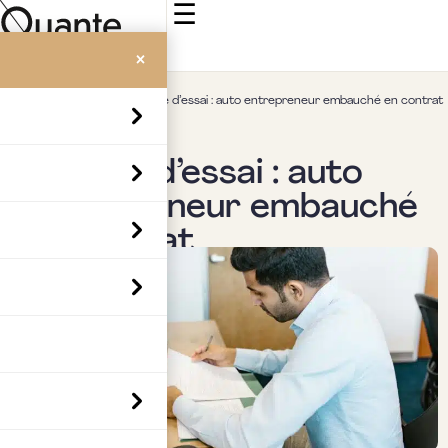
☰
×
Accueil
>
Insights
>
Période d’essai : auto entrepreneur embauché en contrat
Social & RH
Période d’essai : auto
entrepreneur embauché
en contrat
Par
Mickaël Gozlan