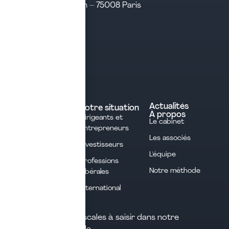
31 rue d’Amsterdam – 75008 Paris
Tél. 04 28 29 21 21
Contact
Prendre rendez-vous
Contacter le cabinet
Nos expertises
Experts comptables
Actualités
Votre situation
À propos
Dirigeants et
Avocats
Le cabinet
Entrepreneurs
Commissaires aux
Les associés
Investisseurs
comptes
L'équipe
Professions
Notaires
Notre méthode
Libérales
Courtage en
International
assurances
Les opportunités fiscales à saisir dans notre