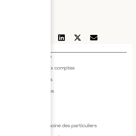
ECP
Thématiques
Actualités & veille
Commissariat aux comptes
Droit des affaires
Droit des sociétés
Droit fiscal
Droit social
Fiscalité & patrimoine des particuliers