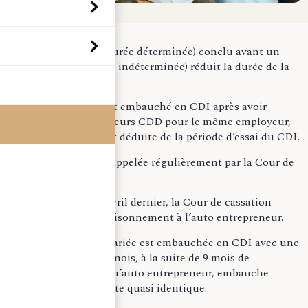
Le CDD (contrat à durée déterminée) conclu avant un
CDI (contrat à durée indéterminée) réduit la durée de la
période d’essai.
Lorsqu’un salarié est embauché en CDI après avoir
effectué un ou plusieurs CDD pour le même employeur,
la durée des CDD est déduite de la période d’essai du CDI.
C’est une position rappelée régulièrement par la Cour de
cassation.
Par un arrêt du 29 avril dernier, la Cour de cassation
applique le même raisonnement à l’auto entrepreneur.
Dans ce cas, une salariée est embauchée en CDI avec une
période d’essai de 2 mois, à la suite de 9 mois de
prestation en tant qu’auto entrepreneur, embauche
effectuée sur un poste quasi identique.