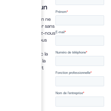
question ?
Posez là à un
expert
Une interrogation ne
doit jamais rester sans
réponse. Confiez-nous
la vôtre : nous vous
répondrons
rapidement, avec la
transparence et la
précision qui font
notre métier.