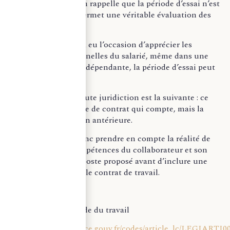
La Cour de cassation rappelle que la période d’essai n’est
valable que si elle permet une véritable évaluation des
compétences.
Si l’employeur a déjà eu l’occasion d’apprécier les
aptitudes professionnelles du salarié, même dans une
relation de travail indépendante, la période d’essai peut
être écartée.
La position de la Haute juridiction est la suivante : ce
n’est donc pas le type de contrat qui compte, mais la
réalité de l’évaluation antérieure.
L’employeur doit donc prendre en compte la réalité de
l’évaluation des compétences du collaborateur et son
adéquation avec le poste proposé avant d’inclure une
période d’essai dans le contrat de travail.
Article L1243-11 Code du travail
https://www.legifrance.gouv.fr/codes/article_lc/LEGIARTI0