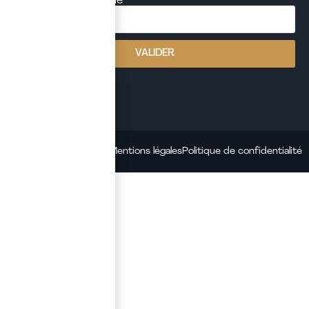
newsletter mensuelle
j'ai lu et j'accepte la politique de confidentialité de ce site
VALIDER
Mentions légales
Politique de confidentialité
© 2026 – Quante