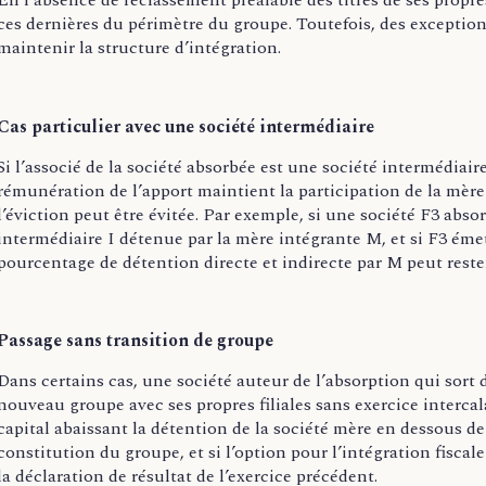
En l’absence de reclassement préalable des titres de ses propres
ces dernières du périmètre du groupe. Toutefois, des exception
maintenir la structure d’intégration.
Cas particulier avec une société intermédiaire
Si l’associé de la société absorbée est une société intermédiair
rémunération de l’apport maintient la participation de la mère
l’éviction peut être évitée. Par exemple, si une société F3 absor
intermédiaire I détenue par la mère intégrante M, et si F3 éme
pourcentage de détention directe et indirecte par M peut rester 
Passage sans transition de groupe
Dans certains cas, une société auteur de l’absorption qui so
nouveau groupe avec ses propres filiales sans exercice intercal
capital abaissant la détention de la société mère en dessous de 9
constitution du groupe, et si l’option pour l’intégration fiscal
la déclaration de résultat de l’exercice précédent.