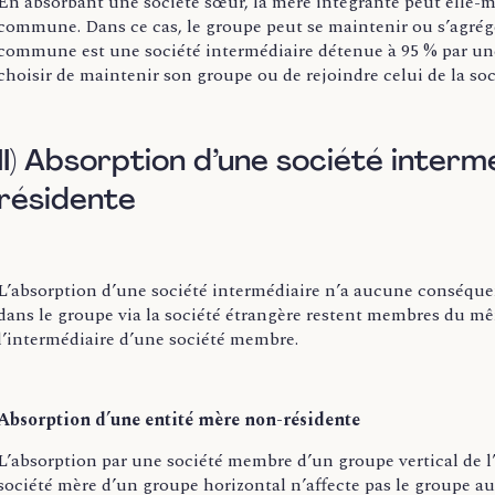
En absorbant une société sœur, la mère intégrante peut elle-
commune. Dans ce cas, le groupe peut se maintenir ou s’agrég
commune est une société intermédiaire détenue à 95 % par une 
choisir de maintenir son groupe ou de rejoindre celui de la soc
II) Absorption d’une société inter
résidente
L’absorption d’une société intermédiaire n’a aucune conséquenc
dans le groupe via la société étrangère restent membres du mê
l’intermédiaire d’une société membre.
Absorption d’une entité mère non-résidente
L’absorption par une société membre d’un groupe vertical de l’
société mère d’un groupe horizontal n’affecte pas le groupe auq