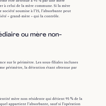
même être détenue à 95 % par une mère
er à celui de la mère commune. Si la mère
société soumise à l’IS, l’absorbante peut
iété « grand-mère » qui la contrôle.
médiaire ou mère non-
e sur le périmètre. Les sous-filiales incluses
me périmètre, la détention étant obtenue par
entité mère non-résidente qui détient 95 % de la
uel appartient l’absorbante, sauf si l’opération