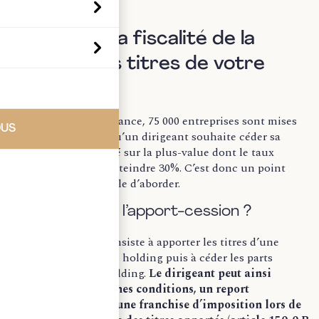
Optimisez la fiscalité de la
cession des titres de votre
société
Chaque année en France, 75 000 entreprises sont mises
OUS
en vente. Lorsque qu’un dirigeant souhaite céder sa
société, il est imposé sur la plus-value dont le taux
d’imposition peut atteindre 30%. C’est donc un point
sensible qu’il est utile d’aborder.
Qu’est-ce que l’apport-cession ?
L’apport-cession consiste à apporter les titres d’une
société auprès d’une holding puis à céder les parts
apportées à cette holding.
Le dirigeant peut ainsi
obtenir, sous certaines conditions, un report
d’imposition voire une franchise d’imposition lors de