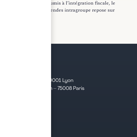
Dans les groupes soumis à l’intégration fiscale, le
traitement des dividendes intragroupe repose sur
l’articulation...
LIRE LA SUITE
21 rue d’Algérie – 69001 Lyon
31 rue d’Amsterdam – 75008 Paris
Tél. 04 28 29 21 21
Contact
Prendre rendez-vous
Contacter le cabinet