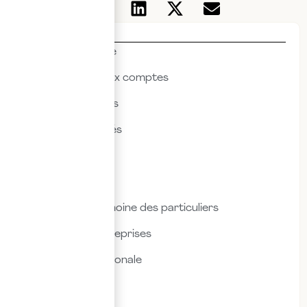
Thématiques
Actualités & veille
Commissariat aux comptes
Droit des affaires
Droit des sociétés
Droit fiscal
Droit social
Fiscalité & patrimoine des particuliers
Fiscalité des entreprises
Fiscalité internationale
Immobilier