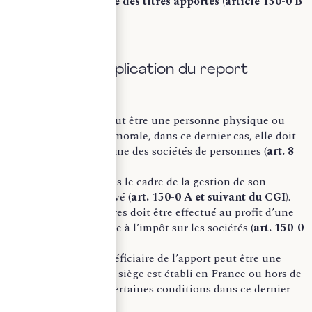
la cession ultérieure des titres apportés (article 150-0 B
Ter du CGI).
Condition d’application du report
d’imposition
L’apporteur peut être une personne physique ou
une personne morale, dans ce dernier cas, elle doit
relever du régime des sociétés de personnes (
art. 8
CGI
).
Il doit agir dans le cadre de la gestion de son
patrimoine privé (
art. 150-0 A et suivant du CGI)
.
L’apport de titres doit être effectué au profit d’une
société soumise à l’impôt sur les sociétés (
art. 150-0
B ter du CGI
).
La société bénéficiaire de l’apport peut être une
société dont le siège est établi en France ou hors de
France (sous certaines conditions dans ce dernier
cas).