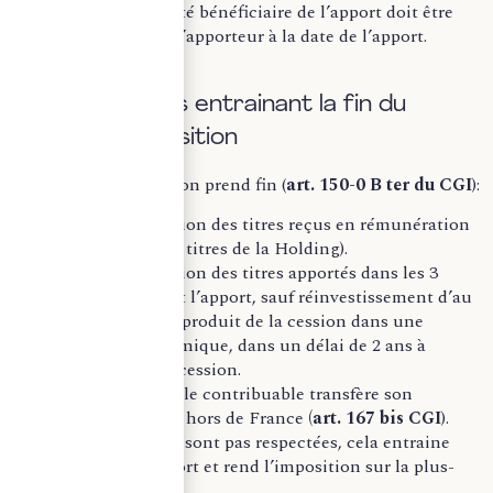
Enfin, la société bénéficiaire de l’apport doit être
contrôlée par l’apporteur à la date de l’apport.
Les opérations entrainant la fin du
report d’imposition
Le report d’imposition prend fin (
art. 150-0 B ter du CGI
):
Lors de la cession des titres reçus en rémunération
de l’apport (les titres de la Holding).
Lors de la cession des titres apportés dans les 3
années suivant l’apport, sauf réinvestissement d’au
moins 60% du produit de la cession dans une
activité économique, dans un délai de 2 ans à
compter de la cession.
Enfin, lorsque le contribuable transfère son
domicile fiscal hors de France
(art. 167 bis CGI
).
Si ces conditions ne sont pas respectées, cela entraine
l’annulation du report et rend l’imposition sur la plus-
value exigible.