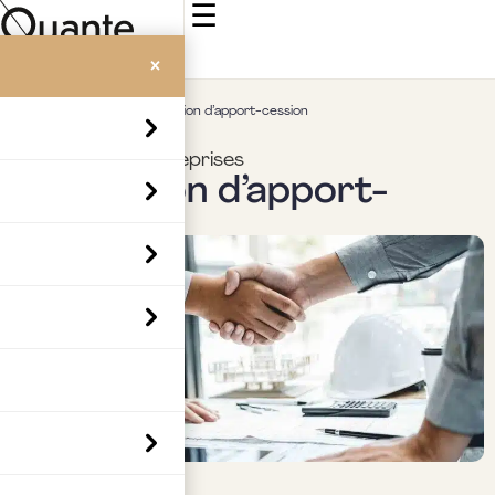
☰
×
Accueil
>
Insights
>
Opération d’apport-cession
Fiscalité des entreprises
Opération d’apport-
cession
Par
Boubaker Hedia