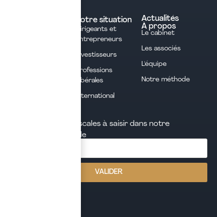
Nos expertises
Experts comptables
Actualités
Votre situation
À propos
Dirigeants et
Avocats
Le cabinet
Entrepreneurs
Commissaires aux
Les associés
Investisseurs
comptes
L'équipe
Professions
Notaires
Notre méthode
Libérales
Courtage en
International
assurances
Les opportunités fiscales à saisir dans notre
newsletter mensuelle
j'ai lu et j'accepte la politique de confidentialité de ce site
VALIDER