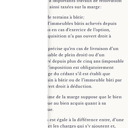
intéressante lorsque d’importants travaux de rénovation
ont été réalisés. Sont ainsi taxées sur la marge :
Les livraisons de terrains à bâtir ;
Les livraisons d’immeubles bâtis achevés depuis
plus de cinq ans en cas d’exercice de l’option,
lorsque leur acquisition n’a pas ouvert droit à
déduction.
L’article 268 du CGI précise qu’en cas de livraison d’un
terrain à bâtir (imposable de plein droit) ou d’un
immeuble bâti achevé depuis plus de cinq ans (imposable
sur option), la base d’imposition est obligatoirement
constituée de la marge du cédant s’il est établi que
l’acquisition du terrain à bâtir ou de l’immeuble bâti par
le cédant n’a pas ouvert droit à déduction.
L’application du régime de la marge suppose que le bien
revendu soit identique au bien acquis quant à sa
qualification juridique.
La base d’imposition est égale à la différence entre, d’une
part, le prix exprimé et les charges qui s’y ajoutent et,