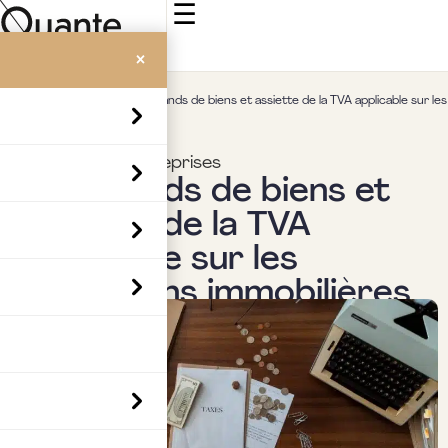
☰
×
Accueil
>
Insights
>
Marchands de biens et assiette de la TVA applicable sur les
opérations immobilières
Fiscalité des entreprises
Marchands de biens et
assiette de la TVA
applicable sur les
opérations immobilières
Par
Boubaker Hedia