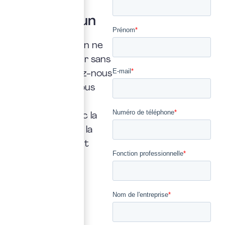
question ?
Posez là à un
expert
Une interrogation ne
doit jamais rester sans
réponse. Confiez-nous
la vôtre : nous vous
répondrons
rapidement, avec la
transparence et la
précision qui font
notre métier.