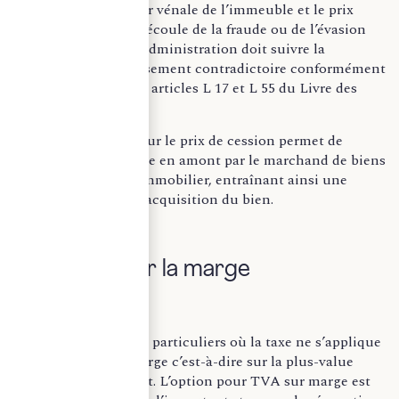
l’écart entre la valeur vénale de l’immeuble et le prix
stipulé dans l’acte découle de la fraude ou de l’évasion
fiscale. Pour cela, l’administration doit suivre la
procédure de redressement contradictoire conformément
aux dispositions des articles L 17 et L 55 du Livre des
procédures fiscales.
Opter pour la TVA sur le prix de cession permet de
déduire la TVA payée en amont par le marchand de biens
sur le prix du bien immobilier, entraînant ainsi une
réduction du prix d’acquisition du bien.
II. Taxation sur la marge
Il existe certains cas particuliers où la taxe ne s’applique
seulement sur la marge c’est-à-dire sur la plus-value
réalisée par le cédant. L’option pour TVA sur marge est