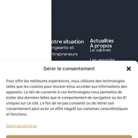
Contact
Prendre rendez-vous
Contacter le cabinet
Nos expertises
Experts comptables
Actualités
Votre situation
À propos
Dirigeants et
Avocats
Le cabinet
Entrepreneurs
Commissaires aux
Les associés
Investisseurs
comptes
Gérer le consentement
L'équipe
Professions
Notaires
Notre méthode
Libérales
Pour offrir les meilleures expériences, nous utilisons des technologies
Courtage en
telles que les cookies pour stocker et/ou accéder aux informations des
International
assurances
appareils. Le fait de consentir à ces technologies nous permettra de
traiter des données telles que le comportement de navigation ou les ID
uniques sur ce site. Le fait de ne pas consentir ou de retirer son
Les opportunités fiscales à saisir dans notre
consentement peut avoir un effet négatif sur certaines caractéristiques
et fonctions.
newsletter mensuelle
Gérer les services
j'ai lu et j'accepte la politique de confidentialité de ce site