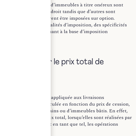
Certaines livraisons d’immeubles à titre onéreux sont
imposables de plein droit tandis que d’autres sont
exonérées mais peuvent être imposées sur option.
Concernant les modalités d’imposition, des spécificités
existent toutefois quant à la base d’imposition
notamment.
I. Taxation sur le prix total de
cession
En principe, la TVA appliquée aux livraisons
d’immeubles est calculée en fonction du prix de cession,
qu’il s’agisse de terrains ou d’immeubles bâtis. En effet,
sont taxées sur le prix total, lorsqu’elles sont réalisées par
un assujetti agissant en tant que tel, les opérations
suivantes :