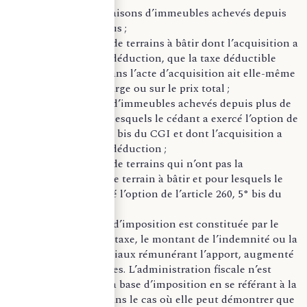
Toutes les livraisons d’immeubles achevés depuis
cinq ans au plus ;
Les livraisons de terrains à bâtir dont l’acquisition a
ouvert droit à déduction, que la taxe déductible
mentionnée dans l’acte d’acquisition ait elle-même
porté sur la marge ou sur le prix total ;
Les livraisons d’immeubles achevés depuis plus de
cinq ans pour lesquels le cédant a exercé l’option de
l’article 260, 5° bis du CGI et dont l’acquisition a
ouvert droit à déduction ;
Les livraisons de terrains qui n’ont pas la
qualification de terrain à bâtir et pour lesquels le
cédant a exercé l’option de l’article 260, 5° bis du
CGI.
Dans ce cas, la base d’imposition est constituée par le
prix de cession hors taxe, le montant de l’indemnité ou la
valeur des droits sociaux rémunérant l’apport, augmenté
des charges afférentes. L’administration fiscale n’est
autorisée à ajuster la base d’imposition en se référant à la
valeur vénale que dans le cas où elle peut démontrer que