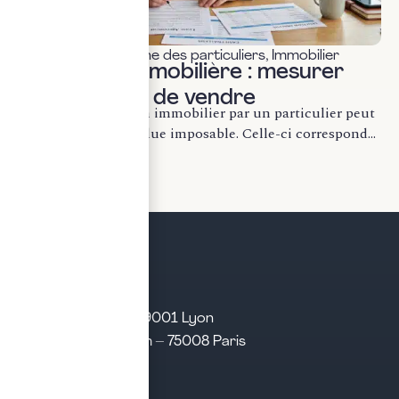
Fiscalité & patrimoine des particuliers
,
Immobilier
Plus-value immobilière : mesurer
l’impôt avant de vendre
La cession d’un bien immobilier par un particulier peut
générer une plus-value imposable. Celle-ci correspond...
LIRE LA SUITE
21 rue d’Algérie – 69001 Lyon
31 rue d’Amsterdam – 75008 Paris
Tél. 04 28 29 21 21