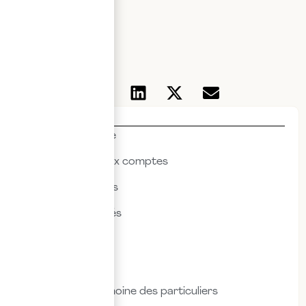
ECP
Thématiques
Actualités & veille
Commissariat aux comptes
Droit des affaires
Droit des sociétés
Droit fiscal
Droit social
Fiscalité & patrimoine des particuliers