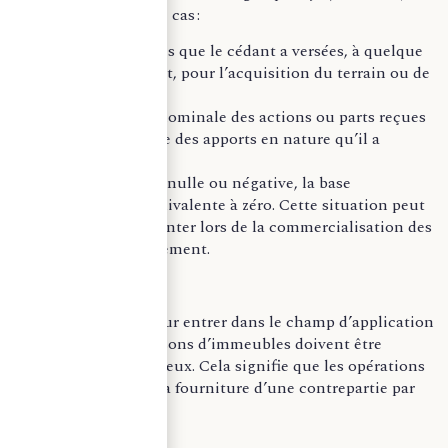
d’autre part, selon le cas :
Soit les sommes que le cédant a versées, à quelque
titre que ce soit, pour l’acquisition du terrain ou de
l’immeuble ;
Soit la valeur nominale des actions ou parts reçues
en contrepartie des apports en nature qu’il a
effectués.
En cas de marge est nulle ou négative, la base
d’imposition est équivalente à zéro. Cette situation peut
notamment se présenter lors de la commercialisation des
opérations de lotissement.
A titre de rappel, pour entrer dans le champ d’application
de la TVA, les livraisons d’immeubles doivent être
réalisées à titre onéreux. Cela signifie que les opérations
doivent comporter la fourniture d’une contrepartie par
l’acquéreur.