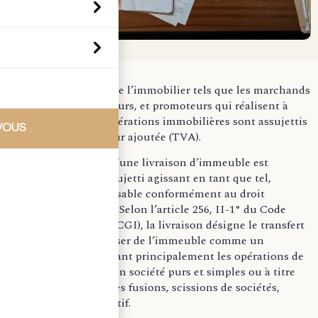
Les professionnels de l’immobilier tels que les marchands
de biens, constructeurs, et promoteurs qui réalisent à
titre habituel des opérations immobilières sont assujettis
VOUS
à la Taxe sur la valeur ajoutée (TVA).
En effet, dès lors qu’une livraison d’immeuble est
effectuée par un assujetti agissant en tant que tel,
l’opération est imposable conformément au droit
commun de la TVA. Selon l’article 256, II-1° du Code
général des impôts (CGI), la livraison désigne le transfert
du pouvoir de disposer de l’immeuble comme un
propriétaire, englobant principalement les opérations de
cessions, d’apports en société purs et simples ou à titre
onéreux, ainsi que les fusions, scissions de sociétés,
apports partiels d’actif.