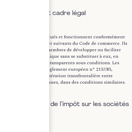
A. Définition et cadre légal
Les GIE sont constitués et fonctionnent conformément
aux articles L 251-1 et suivants du Code de commerce. Ils
permettent à leurs membres de développer ou faciliter
leur activité économique sans se substituer à eux, en
restant fiscalement transparents sous conditions. Les
GEIE, créés par le règlement européen n° 2137/85,
permettent une coopération transfrontalière entre
entreprises européennes, dans des conditions similaires.
B. Exonération de l’impôt sur les sociétés
(IS)