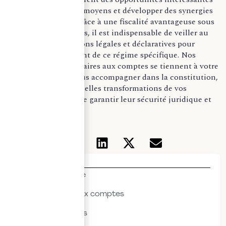
pour mutualiser les moyens et développer des synergies
entre entreprises, grâce à une fiscalité avantageuse sous
conditions. Toutefois, il est indispensable de veiller au
respect des obligations légales et déclaratives pour
bénéficier pleinement de ce régime spécifique. Nos
équipes de commissaires aux comptes se tiennent à votre
disposition pour vous accompagner dans la constitution,
le suivi et les éventuelles transformations de vos
groupements, afin de garantir leur sécurité juridique et
fiscale.
Thématiques
Actualités & veille
Commissariat aux comptes
Droit des affaires