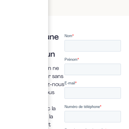
Vous avez une
question ?
Posez là à un
expert
Une interrogation ne
doit jamais rester sans
réponse. Confiez-nous
la vôtre : nous vous
répondrons
rapidement, avec la
transparence et la
précision qui font