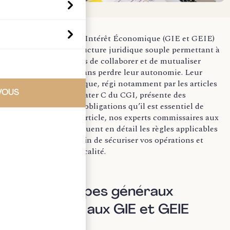
Les Groupements d’Intérêt Économique (GIE et GEIE)
constituent une structure juridique souple permettant à
plusieurs entreprises de collaborer et de mutualiser
certaines activités sans perdre leur autonomie. Leur
régime fiscal spécifique, régi notamment par les articles
VOUS
239 quater et 239 quater C du CGI, présente des
opportunités et des obligations qu’il est essentiel de
maîtriser. Dans cet article, nos experts commissaires aux
comptes vous expliquent en détail les règles applicables
aux GIE et GEIE, afin de sécuriser vos opérations et
d’optimiser votre fiscalité.
I. Les principes généraux
applicables aux GIE et GEIE