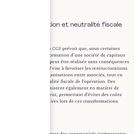
tout redressement.
B. Transformation et neutralité fiscale
L’article 221, 2 ter du CGI prévoit que, sous certaines
conditions, la transformation d’une société de capitaux
en GIE ou en GEIE peut être réalisée sans conséquences
fiscales. Ce dispositif vise à favoriser les restructurations
internes ou les réorganisations entre associés, tout en
maintenant la neutralité fiscale de l’opération. Des
mesures similaires existent également en matière de
droits d’enregistrement, permettant d’éviter des coûts
fiscaux supplémentaires lors de ces transformations.
–
Les GIE et GEIE offrent des opportunités intéressantes