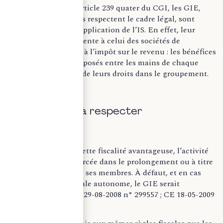
Conformément à l’article 239 quater du CGI, les GIE,
dans la mesure où ils respectent le cadre légal, sont
exclus du champ d’application de l’IS. En effet, leur
régime fiscal s’apparente à celui des sociétés de
personnes soumises à l’impôt sur le revenu : les bénéfices
sont directement imposés entre les mains de chaque
membre, au prorata de leurs droits dans le groupement.
C. Conditions à respecter
Pour bénéficier de cette fiscalité avantageuse, l’activité
du GIE doit être exercée dans le prolongement ou à titre
auxiliaire de celle de ses membres. À défaut, et en cas
d’activité commerciale autonome, le GIE serait
imposable à l’IS (CE 29-08-2008 n° 299557 ; CE 18-05-2009
n° 298038).