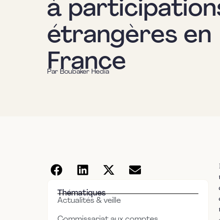
à participation
étrangères en
France
Par
Boubaker Hedia
Thématiques
Actualités & veille
Commissariat aux comptes