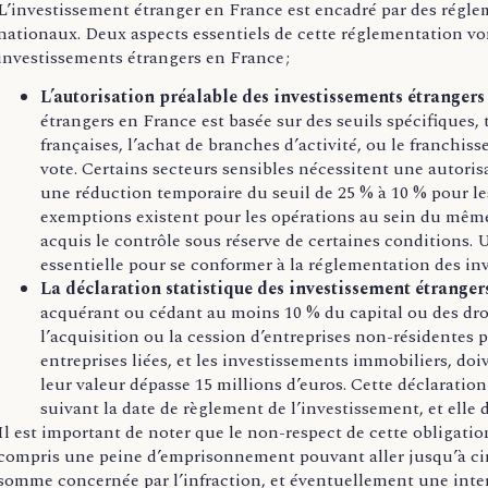
L’investissement étranger en France est encadré par des régleme
nationaux. Deux aspects essentiels de cette réglementation von
investissements étrangers en France ;
L’autorisation préalable des investissements étrangers 
étrangers en France est basée sur des seuils spécifiques, 
françaises, l’achat de branches d’activité, ou le franchis
vote. Certains secteurs sensibles nécessitent une autoris
une réduction temporaire du seuil de 25 % à 10 % pour le
exemptions existent pour les opérations au sein du même
acquis le contrôle sous réserve de certaines conditions.
essentielle pour se conformer à la réglementation des in
La déclaration statistique des investissement étrangers
acquérant ou cédant au moins 10 % du capital ou des droi
l’acquisition ou la cession d’entreprises non-résidentes p
entreprises liées, et les investissements immobiliers, do
leur valeur dépasse 15 millions d’euros. Cette déclaration
suivant la date de règlement de l’investissement, et elle 
Il est important de noter que le non-respect de cette obligatio
compris une peine d’emprisonnement pouvant aller jusqu’à ci
somme concernée par l’infraction, et éventuellement une inter