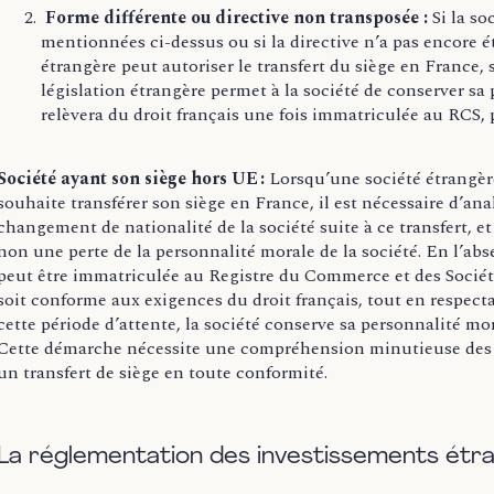
Forme différente ou directive non transposée :
Si la so
mentionnées ci-dessus ou si la directive n’a pas encore ét
étrangère peut autoriser le transfert du siège en France, 
législation étrangère permet à la société de conserver sa 
relèvera du droit français une fois immatriculée au RCS, p
Société ayant son siège hors UE :
Lorsqu’une société étrangèr
souhaite transférer son siège en France, il est nécessaire d’ana
changement de nationalité de la société suite à ce transfert, 
non une perte de la personnalité morale de la société. En l’abs
peut être immatriculée au Registre du Commerce et des Société
soit conforme aux exigences du droit français, tout en respec
cette période d’attente, la société conserve sa personnalité mo
Cette démarche nécessite une compréhension minutieuse des l
un transfert de siège en toute conformité.
La réglementation des investissements étr