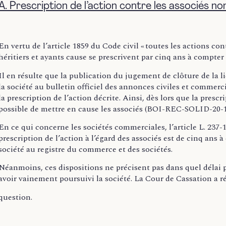
A. Prescription de l’action contre les associés no
En vertu de l’article 1859 du Code civil « toutes les actions co
héritiers et ayants cause se prescrivent par cinq ans à compter d
Il en résulte que la publication du jugement de clôture de la li
la société au bulletin officiel des annonces civiles et commer
la prescription de l’action décrite. Ainsi, dès lors que la prescr
possible de mettre en cause les associés (BOI-REC-SOLID-20-10-
En ce qui concerne les sociétés commerciales, l’article L. 237
prescription de l’action à l’égard des associés est de cinq ans 
société au registre du commerce et des sociétés.
Néanmoins, ces dispositions ne précisent pas dans quel délai pe
avoir vainement poursuivi la société. La Cour de Cassation a 
question.