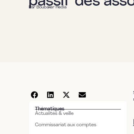
passif des ass
Par
Boubaker Hedia
Thématiques
Actualités & veille
Commissariat aux comptes