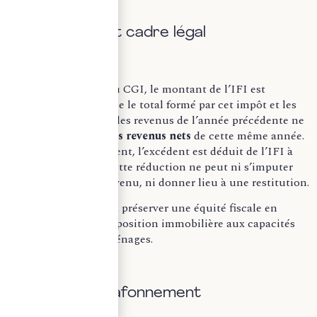
A. Définition et cadre légal
Selon l’article 979 du CGI, le montant de l’IFI est
plafonné de sorte que le total formé par cet impôt et les
impôts dus au titre des revenus de l’année précédente ne
dépasse pas
75 % des revenus nets
de cette même année.
En cas de dépassement, l’excédent est déduit de l’IFI à
payer. Cependant, cette réduction ne peut ni s’imputer
sur l’impôt sur le revenu, ni donner lieu à une restitution.
Le mécanisme vise à préserver une équité fiscale en
proportionnant l’imposition immobilière aux capacités
contributives des ménages.
B. Calcul du plafonnement