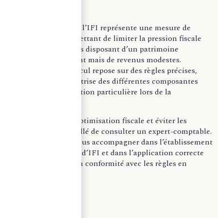
–
Le plafonnement de l’IFI représente une mesure de
justice fiscale, permettant de limiter la pression fiscale
exercée sur les foyers disposant d’un patrimoine
immobilier important mais de revenus modestes.
Néanmoins, son calcul repose sur des règles précises,
nécessitant une maîtrise des différentes composantes
fiscales et une attention particulière lors de la
déclaration.
Pour garantir une optimisation fiscale et éviter les
erreurs, il est conseillé de consulter un expert-comptable.
Ce dernier pourra vous accompagner dans l’établissement
de votre déclaration d’IFI et dans l’application correcte
du plafonnement, en conformité avec les règles en
vigueur.
ECP