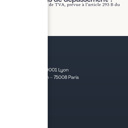
La franchise en base de TVA, prévue à l’article 293 B du
CGI, permet aux...
LIRE LA SUITE
21 rue d’Algérie – 69001 Lyon
31 rue d’Amsterdam – 75008 Paris
Tél. 04 28 29 21 21
Contact
Prendre rendez-vous
Contacter le cabinet
Nos expertises