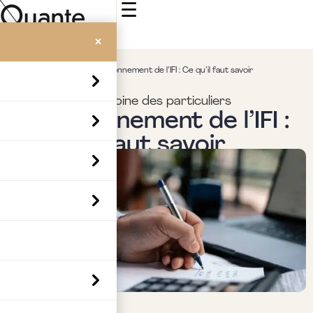
☰
×
Accueil
>
Insights
>
Le plafonnement de l’IFI : Ce qu’il faut savoir
Fiscalité & patrimoine des particuliers
Le plafonnement de l’IFI :
Ce qu’il faut savoir
Par
Boubaker Hedia