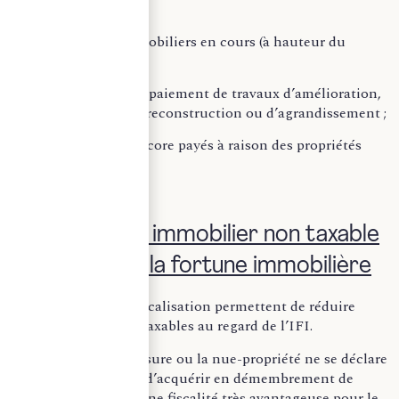
sont notamment :
– des emprunts immobiliers en cours (à hauteur du
capital restant dû) ;
– des dettes liées au paiement de travaux d’amélioration,
de construction, de reconstruction ou d’agrandissement ;
– des impôts non encore payés à raison des propriétés
immobilières.
II. Patrimoine immobilier non taxable
à l’Impôt sur la fortune immobilière
Des moyens de défiscalisation permettent de réduire
l’assiette des biens taxables au regard de l’IFI.
En effet, dans la mesure ou la nue-propriété ne se déclare
pas à l’IFI, l’intérêt d’acquérir en démembrement de
propriété présente une fiscalité très avantageuse pour le