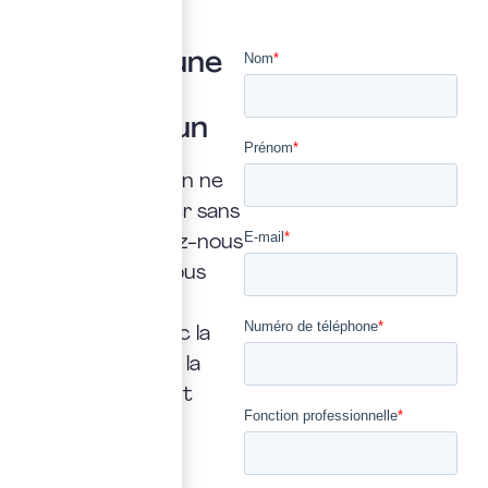
Vous avez une
question ?
Posez là à un
expert
Une interrogation ne
doit jamais rester sans
réponse. Confiez-nous
la vôtre : nous vous
répondrons
rapidement, avec la
transparence et la
précision qui font
notre métier.