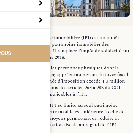
L’impôt sur la fortune immobilière (IFI) est un impôt
annuel calculé sur le patrimoine immobilier des
personnes physiques. Il remplace l’impôt de solidarité sur
VOUS
la fortune (ISF) depuis 2018.
Cet impôt est dû par les personnes physiques dont le
patrimoine immobilier, apprécié au niveau du foyer fiscal
le 1er janvier de l’année d’imposition excède 1,3 million
d’euros. Les dispositions des articles 964 à 983 du CGI
exposent les règles applicables à l’IFI.
Dans la mesure ou l’IFI se limite au seul patrimoine
immobilier, son assiette taxable est inférieure à celle de
l’ISF. Toutefois, des moyens permettant de réduire et
d’optimiser votre situation fiscale au regard de l’IFI
existent.