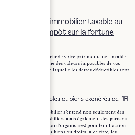
I. Patrimoine immobilier taxable au
regard de l’Impôt sur la fortune
immobilière
L’IFI se calcule à partir de votre patrimoine net taxable
comprenant la somme des valeurs imposables de vos
biens immobiliers de laquelle les dettes déductibles sont
soustraites.
A. Biens imposables et biens exonérés de l’IFI
Le patrimoine immobilier s’entend non seulement des
biens et droits immobiliers mais également des parts ou
actions de sociétés (ou d’organismes) pour leur fraction
représentative de tels biens ou droits. A ce titre, les