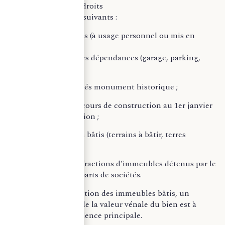
principaux biens et droits
imposables sont les suivants :
– les immeubles bâtis (à usage personnel ou mis en
location) : maisons,
appartements et leurs dépendances (garage, parking,
cave..) ;
– les bâtiments classés monument historique ;
– les immeubles en cours de construction au 1er janvier
de l’année d’imposition ;
– les immeubles non bâtis (terrains à bâtir, terres
agricoles …) ;
– les immeubles ou fractions d’immeubles détenus par le
biais de titres et de parts de sociétés.
Concernant l’imposition des immeubles bâtis, un
abattement de 30% de la valeur vénale du bien est à
déduire pour la résidence principale.