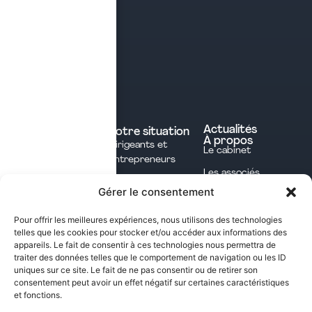
Tél. 04 28 29 21 21
Contact
Prendre rendez-vous
Contacter le cabinet
Nos expertises
Experts comptables
Actualités
Votre situation
À propos
Dirigeants et
Avocats
Le cabinet
Entrepreneurs
Commissaires aux
Les associés
Investisseurs
comptes
Gérer le consentement
L'équipe
Professions
Notaires
Notre méthode
Libérales
Pour offrir les meilleures expériences, nous utilisons des technologies
Courtage en
telles que les cookies pour stocker et/ou accéder aux informations des
International
assurances
appareils. Le fait de consentir à ces technologies nous permettra de
traiter des données telles que le comportement de navigation ou les ID
uniques sur ce site. Le fait de ne pas consentir ou de retirer son
Les opportunités fiscales à saisir dans notre
consentement peut avoir un effet négatif sur certaines caractéristiques
et fonctions.
newsletter mensuelle