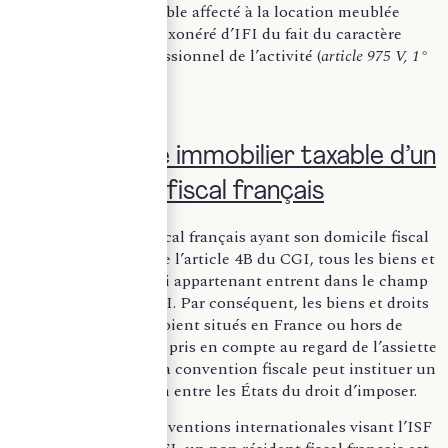
conditions, l’immeuble affecté à la location meublée
professionnelle est exonéré d’IFI du fait du caractère
commercial et professionnel de l’activité (
article 975 V, 1°
du CGI
).
III. Patrimoine immobilier taxable d’un
non résident fiscal français
Pour un résident fiscal français ayant son domicile fiscal
en France au sens de l’article 4B du CGI, tous les biens et
droit immobiliers lui appartenant entrent dans le champ
d’application de l’IFI. Par conséquent, les biens et droits
immobiliers qu’ils soient situés en France ou hors de
France, doivent être pris en compte au regard de l’assiette
de l’IFI. Toutefois, la convention fiscale peut instituer un
partage d’imposition entre les États du droit d’imposer.
Sous réserve des conventions internationales visant l’ISF