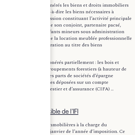
Sont totalement exonérés les biens et droits immobiliers
professionnels, c’est-à-dire les biens nécessaires à
l’exercice de la profession constituant l’activité principale
du propriétaire (ou de son conjoint, partenaire pacsé,
concubin, ou ses enfants mineurs sous administration
légale). Précisons que la location meublée professionnelle
ouvre droit à l’exonération au titre des biens
professionnels.
Sont notamment exonérés partiellement : les bois et
forêts, les parts de groupements forestiers (à hauteur de
75%), à l’exclusion des parts de sociétés d’épargne
forestière ; les sommes déposées sur un compte
d’investissement forestier et d’assurance (CIFA) …
B. Passif déductible de l’IFI
Il s’agit des dettes immobilières à la charge du
contribuable au 1er janvier de l’année d’imposition. Ce