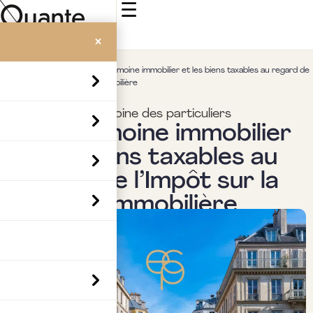
☰
×
Accueil
>
Insights
>
Le patrimoine immobilier et les biens taxables au regard de
l’Impôt sur la fortune immobilière
Fiscalité & patrimoine des particuliers
Le patrimoine immobilier
et les biens taxables au
regard de l’Impôt sur la
fortune immobilière
Par
Boubaker Hedia