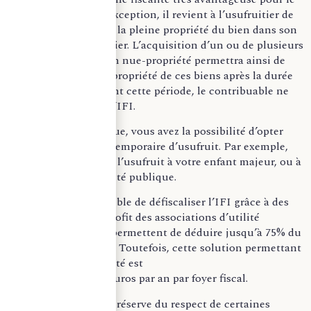
contribuable. Sauf exception, il revient à l’usufruitier de
déclarer la valeur de la pleine propriété du bien dans son
patrimoine immobilier. L’acquisition d’un ou de plusieurs
biens immobiliers en nue-propriété permettra ainsi de
récupérer la pleine-propriété de ces biens après la durée
de l’usufruit. Pendant cette période, le contribuable ne
sera pas assujetti à l’IFI.
Dans la même logique, vous avez la possibilité d’opter
pour une donation temporaire d’usufruit. Par exemple,
vous pouvez donner l’usufruit à votre enfant majeur, ou à
un organisme d’utilité publique.
En outre, il est possible de défiscaliser l’IFI grâce à des
dons effectués au profit des associations d’utilité
publique. Les dons permettent de déduire jusqu’à 75% du
montant de l’IFI dû. Toutefois, cette solution permettant
d’optimiser sa fiscalité est
plafonnée à 50 000 euros par an par foyer fiscal.
Rappelons que sous réserve du respect de certaines