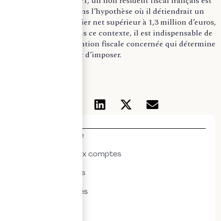
et s’appliquant à l’IFI, un non résident fiscal français est
imposable à l’IFI dans l’hypothèse où il détiendrait un
patrimoine immobilier net supérieur à 1,3 million d’euros,
situé en France. Dans ce contexte, il est indispensable de
se référer à la convention fiscale concernée qui détermine
le pays ayant le droit d’imposer.
Thématiques
Actualités & veille
Commissariat aux comptes
Droit des affaires
Droit des sociétés
Droit fiscal