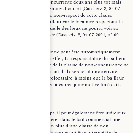
opposé à l’activité concurrente deux ans plus tôt mais
seulement après le renouvellement (Cass. civ. 3, 04-07-
2001, n° 00-11.563). Le non-respect de cette clause
n’engagera que le bailleur car le locataire respectant la
destination contractuelle des lieux ne pourra voir sa
responsabilité engagée (Cass. civ. 3, 04-07-2001, n° 00-
11.563).
A l’inverse, le bailleur ne peut être automatiquement
tenu responsable. En effet, La responsabilité du bailleur
envers le bénéficiaire de la clause de non-concurrence ne
peut être engagée du fait de l’exercice d’une activité
concurrente par un colocataire, à moins que le bailleur
ait tardé à prendre des mesures pour mettre fin à cette
situation.
Dans un second temps, il peut également être judicieux
pour le preneur d’insérer dans le bail commercial une
clause d’exclusivité en plus d’une clause de non-
concurrence, cette clause devant être interprétée de