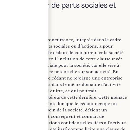
d’une cession de parts sociales et
d’actions
Une clause de non-concurrence, intégrée dans le cadre
d’une cession de parts sociales ou d’actions, a pour
objectif d’empêcher le cédant de concurrencer la société
qu’il choisit de quitter. L’inclusion de cette clause revêt
une importance cruciale pour la société, car elle vise à
prévenir toute menace potentielle sur son activité. En
effet, elle évite que le cédant ne rejoigne une entreprise
concurrente exerçant dans le même domaine d’activité
que l’entreprise qu’il quitte, ce qui pourrait
compromettre les intérêts de cette dernière. Cette menace
est encore plus présente lorsque le cédant occupe un
poste important au sein de la société, détient un
portefeuille de client conséquent et connait de
nombreuses informations confidentielles liées à l’activité.
A titre illustratif, il a été jugé comme licite une clause de