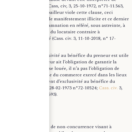
manière restrictive (Cass, civ, 3, 25-10-1972, n°71-11.563,
publié, n°547). Si le bailleur viole cette clause, ceci
caractérise un trouble manifestement illicite et ce dernier
s’expose à une condamnation en référé, sous astreinte, à
faire cesser l’activité du locataire contraire à
la clause d’exclusivité (Cass. civ. 3, 11-10-2018, n° 17-
23.902, F-D).
Cette clause d’exclusivité au bénéfice du preneur est utile
car bien que le bailleur ait l’obligation de garantir la
jouissance de la chose louée, il n’a pas l’obligation de
garantir la jouissance du commerce exercé dans les lieux
loués sauf engagement d’exclusivité au bénéfice du
preneur (Cass, civ 3, 28-02-1973 n°72-10524 ;
Cass. civ.
3,
16-03-1976, n° 74-10593).
En somme, la clause de non-concurrence visant à