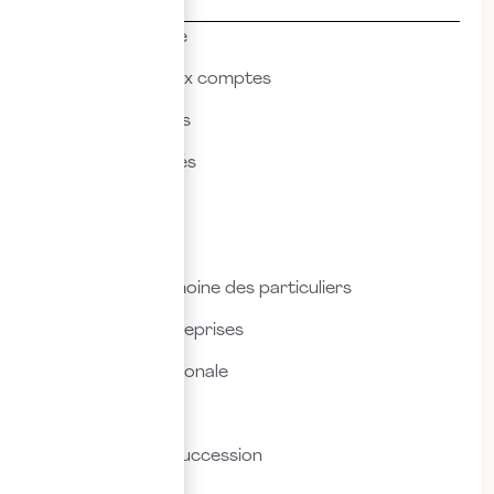
Thématiques
Actualités & veille
Commissariat aux comptes
Droit des affaires
Droit des sociétés
Droit fiscal
Droit social
Fiscalité & patrimoine des particuliers
Fiscalité des entreprises
Fiscalité internationale
Immobilier
Transmission & succession