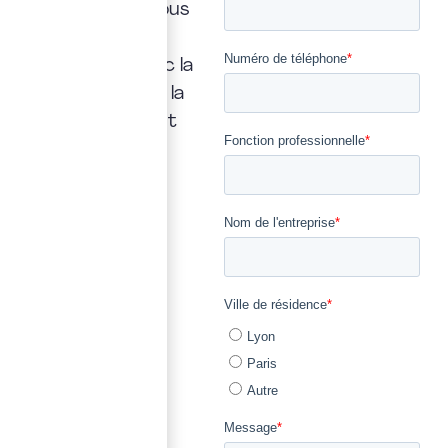
la vôtre : nous vous
répondrons
rapidement, avec la
transparence et la
précision qui font
notre métier.