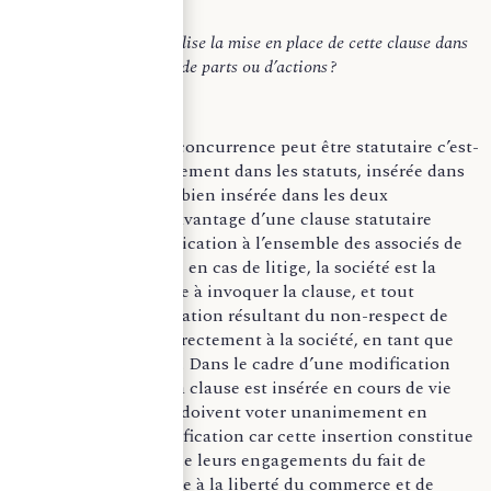
Cependant, se matérialise la mise en place de cette clause dans
le cadre d’une cession de parts ou d’actions
?
Une clause de non-concurrence peut être statutaire c’est-
à-dire insérée directement dans les statuts, insérée dans
l’acte de cession ou bien insérée dans les deux
cumulativement. L’avantage d’une clause statutaire
réside dans son application à l’ensemble des associés de
la société. Toutefois, en cas de litige, la société est la
seule entité habilitée à invoquer la clause, et tout
bénéfice d’indemnisation résultant du non-respect de
celle-ci sera versé directement à la société, en tant que
bénéficiaire exclusif. Dans le cadre d’une modification
statutaire, lorsque la clause est insérée en cours de vie
sociale, les associés doivent voter unanimement en
faveur de cette modification car cette insertion constitue
une augmentation de leurs engagements du fait de
l’attente qu’elle porte à la liberté du commerce et de