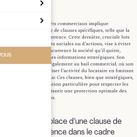
La gestion des intérêts commerciaux implique
fréquemment l’usage de clauses spécifiques, telle que la
clause de non-concurrence. Cette dernière, cruciale lors
d’une cession de parts sociales ou d’actions, vise à éviter
que le cédant ne concurrence la société qu’il quitte,
VOUS
surtout s’il détient des informations stratégiques. Son
importance s’étend également au bail commercial, où son
inclusion peut sécuriser l’activité du locataire en limitant
les actions du bailleur. Ces clauses, bien que stratégiques,
requièrent une attention particulière pour respecter les
critères légaux et garantir une protection optimale des
intérêts commerciaux.
I. La mise en place d’une clause de
non-concurrence dans le cadre