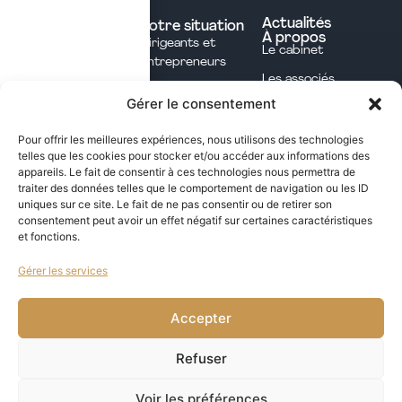
Nos expertises
Experts comptables
Actualités
Votre situation
À propos
Dirigeants et
Avocats
Le cabinet
Entrepreneurs
Commissaires aux
Les associés
Investisseurs
comptes
Gérer le consentement
L'équipe
Professions
Notaires
Notre méthode
Libérales
Pour offrir les meilleures expériences, nous utilisons des technologies
Courtage en
telles que les cookies pour stocker et/ou accéder aux informations des
International
assurances
appareils. Le fait de consentir à ces technologies nous permettra de
traiter des données telles que le comportement de navigation ou les ID
uniques sur ce site. Le fait de ne pas consentir ou de retirer son
Les opportunités fiscales à saisir dans notre
consentement peut avoir un effet négatif sur certaines caractéristiques
et fonctions.
newsletter mensuelle
Gérer les services
j'ai lu et j'accepte la politique de confidentialité de ce site
VALIDER
Accepter
Refuser
Voir les préférences