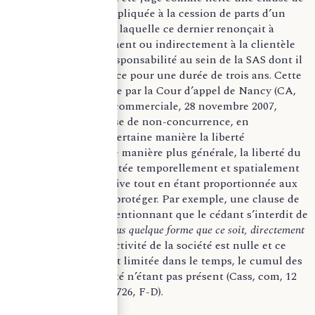
non-concurrence appliquée à la cession de parts d’un
ancien dirigeant par laquelle ce dernier renonçait à
s’intéresser directement ou indirectement à la clientèle
dont il avait eu la responsabilité au sein de la SAS dont il
était responsable et ce pour une durée de trois ans. Cette
décision a été rendue par la Cour d’appel de Nancy (CA,
Nancy, 2e chambre commerciale, 28 novembre 2007,
n°04/03391). La clause de non-concurrence, en
restreignant d’une certaine manière la liberté
d’entreprendre et, de manière plus générale, la liberté du
travail, doit être limitée temporellement et spatialement
de manière cumulative tout en étant proportionnée aux
intérêts légitimes à protéger. Par exemple, une clause de
non-concurrence mentionnant que le cédant s’interdit de
faire concurrence
sous quelque forme que ce soit, directement
ou indirectement
à l’activité de la société est nulle et ce
même si la clause est limitée dans le temps, le cumul des
conditions de validité n’étant pas présent (Cass, com, 12
février 2013 n°12-13.726, F-D).