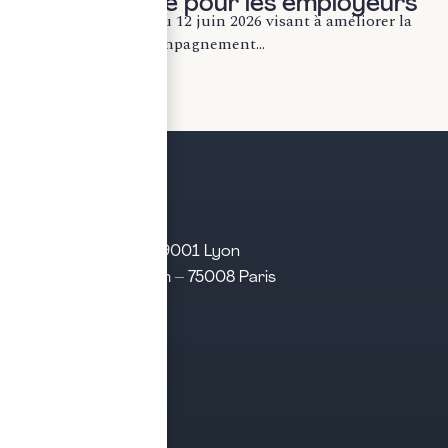
ce qui change pour les employeurs
La loi n° 2026-492 du 12 juin 2026 visant à améliorer la
protection et l’accompagnement...
LIRE LA SUITE
21 rue d’Algérie – 69001 Lyon
31 rue d’Amsterdam – 75008 Paris
Tél. 04 28 29 21 21
Contact
Prendre rendez-vous
Contacter le cabinet