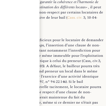
bailleur s’engage à «
garantir la cohérence et l’harmonie de
l’aménagement et la destination des différents locaux
« , il peut
être responsable du non-respect par certains locataires de
la destination exclusive de leur bail (
Cass. civ.
3, 10-04-
2002, n° 00-20.133).
Ainsi, il peut être judicieux pour le locataire de demander
dans un premier temps, l’insertion d’une clause de non-
concurrence permettant notamment l’interdiction pour
le bailleur de louer le même immeuble pour l’exploitation
d’un commerce identique à celui du preneur (Cass, civ.3,
07-04-1993, n°91-14503). A défaut, le bailleur pourra très
bien louer à un second preneur un local dans le même
immeuble et ce pour l’exercice d’une activité identique
(Cass. civ. 3, 14-05-1997, n° 94-22.146). Si le bail
commercial se renouvelle tacitement, le locataire pourra
toujours demander le respect d’une clause de non-
concurrence qui se serait maintenue du fait du
renouvellement et ce, même si ce dernier ne s’était pas