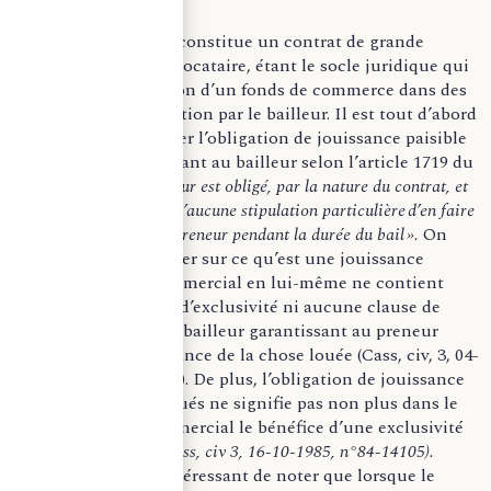
Le bail commercial constitue un contrat de grande
importance pour le locataire, étant le socle juridique qui
autorise l’exploitation d’un fonds de commerce dans des
locaux mis à disposition par le bailleur. Il est tout d’abord
important de rappeler l’obligation de jouissance paisible
du locataire incombant au bailleur selon l’article 1719 du
Code civil.
«
Le bailleur est oblig
é, par la nature du contrat, et
sans qu’il soit besoin d’aucune stipulation particuli
ère
d’en faire
jouir paisiblement le preneur pendant la dur
ée du bail
».
On
peut alors s’interroger sur ce qu’est une jouissance
paisible. Le bail commercial en lui-même ne contient
aucun engagement d’exclusivité ni aucune clause de
non-concurrence le bailleur garantissant au preneur
seulement la jouissance de la chose louée (Cass, civ, 3, 04-
12-1991, n°90-11.569). De plus, l’obligation de jouissance
paisible des lieux loués ne signifie pas non plus dans le
silence du bail commercial le bénéfice d’une exclusivité
dans l’immeuble
(Cass, civ 3, 16-10-1985, n°84-14105).
Cependant, il est intéressant de noter que lorsque le