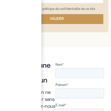
j'ai lu et j'accepte la politique de confidentialité de ce site
VALIDER
Vous avez une
question ?
Posez là à un
expert
Une interrogation ne
doit jamais rester sans
réponse. Confiez-nous