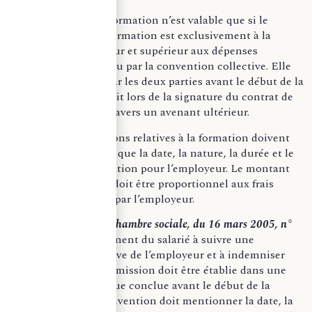
La clause de dédit-formation n’est valable que si le
financement de la formation est exclusivement à la
charge de l’employeur et supérieur aux dépenses
imposées par la loi ou par la convention collective. Elle
doit être acceptée par les deux parties avant le début de la
formation, que ce soit lors de la signature du contrat de
travail initial ou à travers un avenant ultérieur.
Certaines informations relatives à la formation doivent
être précisées, telles que la date, la nature, la durée et le
coût réel de la formation pour l’employeur. Le montant
du remboursement doit être proportionnel aux frais
réellement engagés par l’employeur.
Cour de Cassation, Chambre sociale, du 16 mars 2005, n°
02-47.007
, l’engagement du salarié à suivre une
formation à l’initiative de l’employeur et à indemniser
celui-ci en cas de démission doit être établie dans une
convention spécifique conclue avant le début de la
formation. Cette convention doit mentionner la date, la