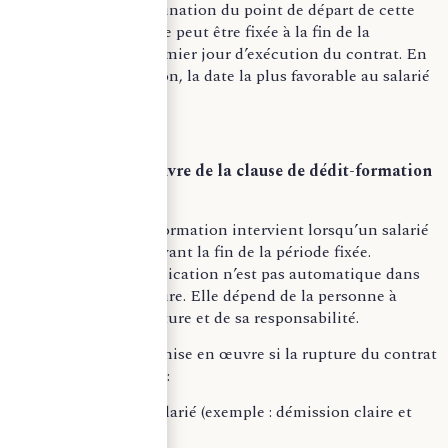
De même, la détermination du point de départ de cette
période est libre. Elle peut être fixée à la fin de la
formation ou au premier jour d’exécution du contrat. En
l’absence de précision, la date la plus favorable au salarié
sera retenue.
La mise en œuvre de la clause de dédit-formation
La clause de dédit-formation intervient lorsqu’un salarié
quitte l’entreprise avant la fin de la période fixée.
Cependant, son application n’est pas automatique dans
tous les cas de rupture. Elle dépend de la personne à
l’initiative de la rupture et de sa responsabilité.
Ainsi, la clause est mise en œuvre si la rupture du contrat
de travail intervient :
– À l’initiative du salarié (exemple : démission claire et
non équivoque)