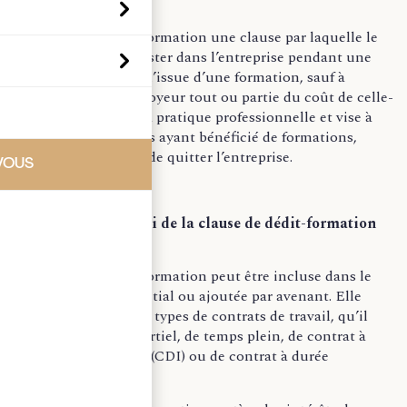
La clause de dédit-formation une clause par laquelle le
salarié s’engage à rester dans l’entreprise pendant une
période minimale à l’issue d’une formation, sauf à
rembourser à l’employeur tout ou partie du coût de celle-
ci. Elle découle de la pratique professionnelle et vise à
dissuader les salariés ayant bénéficié de formations,
souvent coûteuses, de quitter l’entreprise.
VOUS
Mode d’emploi de la clause de dédit-formation
La clause de dédit-formation peut être incluse dans le
contrat de travail initial ou ajoutée par avenant. Elle
s’applique à tous les types de contrats de travail, qu’il
s’agisse de temps partiel, de temps plein, de contrat à
durée indéterminée (CDI) ou de contrat à durée
déterminée (CDD).