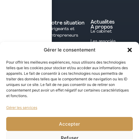
Contacter le cabinet
Nos expertises
Experts comptables
Actualités
Votre situation
À propos
Dirigeants et
Avocats
Le cabinet
Entrepreneurs
Commissaires aux
Les associés
Investisseurs
comptes
Gérer le consentement
L'équipe
Professions
Notaires
Notre méthode
Libérales
Pour offrir les meilleures expériences, nous utilisons des technologies
Courtage en
telles que les cookies pour stocker et/ou accéder aux informations des
International
assurances
appareils. Le fait de consentir à ces technologies nous permettra de
traiter des données telles que le comportement de navigation ou les ID
uniques sur ce site. Le fait de ne pas consentir ou de retirer son
Les opportunités fiscales à saisir dans notre
consentement peut avoir un effet négatif sur certaines caractéristiques
et fonctions.
newsletter mensuelle
Gérer les services
j'ai lu et j'accepte la politique de confidentialité de ce site
VALIDER
Accepter
Refuser