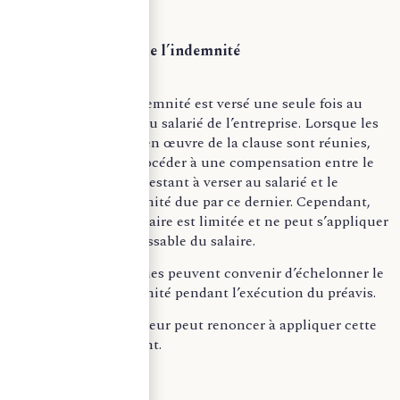
Le paiement de l’indemnité
Le montant de l’indemnité est versé une seule fois au
moment du départ du salarié de l’entreprise. Lorsque les
conditions de mise en œuvre de la clause sont réunies,
l’employeur peut procéder à une compensation entre le
montant du salaire restant à verser au salarié et le
montant de l’indemnité due par ce dernier. Cependant,
cette retenue sur salaire est limitée et ne peut s’appliquer
qu’à la fraction saisissable du salaire.
Par ailleurs, les parties peuvent convenir d’échelonner le
montant de l’indemnité pendant l’exécution du préavis.
Nota bene :
l’employeur peut renoncer à appliquer cette
clause à tout moment.