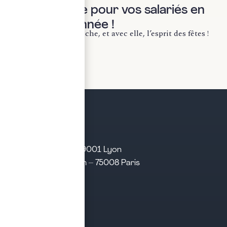
belle surprise pour vos salariés en
cette fin d’année !
La fin d’année approche, et avec elle, l’esprit des fêtes !
✨ Si vous êtes...
LIRE LA SUITE
21 rue d’Algérie – 69001 Lyon
31 rue d’Amsterdam – 75008 Paris
Tél. 04 28 29 21 21
Contact
Prendre rendez-vous