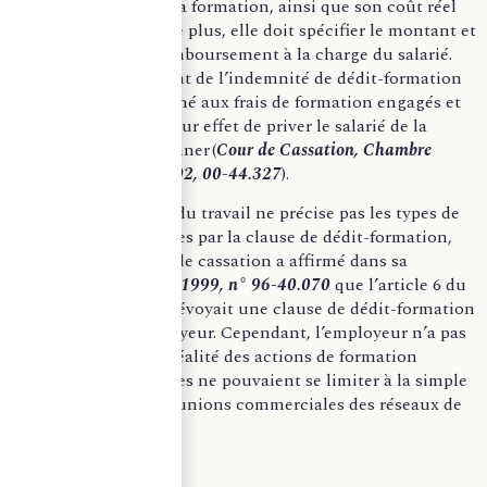
nature, la durée de la formation, ainsi que son coût réel
pour l’employeur. De plus, elle doit spécifier le montant et
les modalités du remboursement à la charge du salarié.
De même, le montant de l’indemnité de dédit-formation
doit être proportionné aux frais de formation engagés et
qu’elles n’ont pas pour effet de priver le salarié de la
faculté de démissionner (
Cour de Cassation, Chambre
sociale, du 5 juin 2002, 00-44.327
).
Nota bene
: le code du travail ne précise pas les types de
formation concernées par la clause de dédit-formation,
cependant, la Cour de cassation a affirmé dans sa
décision du
1er juin 1999, n° 96-40.070
que l’article 6 du
contrat de travail prévoyait une clause de dédit-formation
en faveur de l’employeur. Cependant, l’employeur n’a pas
réussi à prouver la réalité des actions de formation
dispensées, lesquelles ne pouvaient se limiter à la simple
participation aux réunions commerciales des réseaux de
distribution.