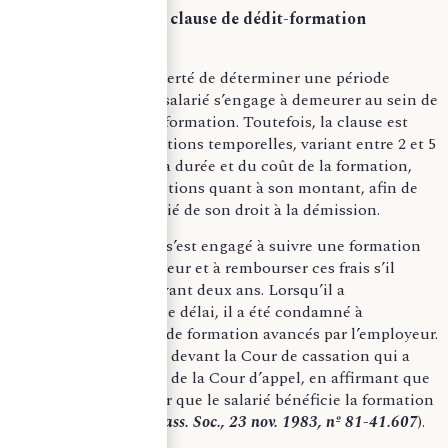
La durée de la clause de dédit-formation
Les parties ont la liberté de déterminer une période
pendant laquelle le salarié s’engage à demeurer au sein de
l’entreprise après la formation. Toutefois, la clause est
soumise à des limitations temporelles, variant entre 2 et 5
ans en fonction de la durée et du coût de la formation,
ainsi qu’à des restrictions quant à son montant, afin de
ne pas priver le salarié de son droit à la démission.
Exemple, un salarié s’est engagé à suivre une formation
aux frais de l’employeur et à rembourser ces frais s’il
quitte l’entreprise avant deux ans. Lorsqu’il a
démissionné avant ce délai, il a été condamné à
rembourser les frais de formation avancés par l’employeur.
L’affaire a été portée devant la Cour de cassation qui a
confirmé la décision de la Cour d’appel, en affirmant que
la clause vise à éviter que le salarié bénéficie la formation
sans contrepartie
(
Cass. Soc., 23 nov. 1983, nº 81-41.607
).