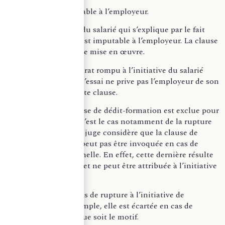
– Et n’est pas imputable à l’employeur.
Ainsi, la démission du salarié qui s’explique par le fait
qu’il n’est pas payé est imputable à l’employeur. La clause
ne peut donc pas être mise en œuvre.
Nota bene
: un contrat rompu à l’initiative du salarié
pendant la période d’essai ne prive pas l’employeur de son
droit d’appliquer cette clause.
En revanche, la clause de dédit-formation est exclue pour
certaines ruptures, c’est le cas notamment de la rupture
conventionnelle
.
Le juge considère que la clause de
dédit-formation ne peut pas être invoquée en cas de
rupture conventionnelle. En effet, cette dernière résulte
d’un accord mutuel et ne peut être attribuée à l’initiative
exclusive du salarié.
Il est de même en cas de rupture à l’initiative de
l’employeur, par exemple, elle est écartée en cas de
licenciement quel que soit le motif.