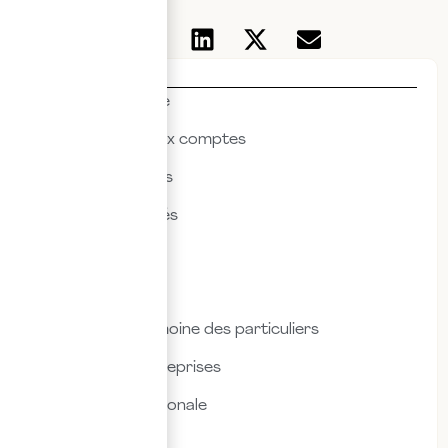
Thématiques
Actualités & veille
Commissariat aux comptes
Droit des affaires
Droit des sociétés
Droit fiscal
Droit social
Fiscalité & patrimoine des particuliers
Fiscalité des entreprises
Fiscalité internationale
Immobilier