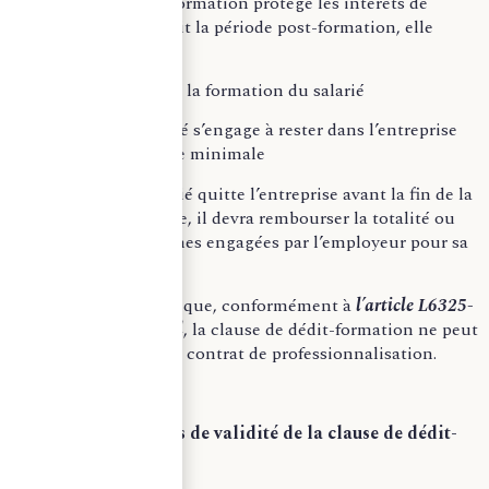
La clause de dédit-formation protège les intérêts de
l’entreprise. Elle régit la période post-formation, elle
prévoit :
– Le financement de la formation du salarié
– En retour, le salarié s’engage à rester dans l’entreprise
pendant une période minimale
Toutefois, si le salarié quitte l’entreprise avant la fin de la
durée minimale fixée, il devra rembourser la totalité ou
une partie des sommes engagées par l’employeur pour sa
formation.
Il convient de noter que, conformément à
l’article L6325-
15 du code du travail
, la clause de dédit-formation ne peut
être incluse dans un contrat de professionnalisation.
Les conditions de validité de la clause de dédit-
formation