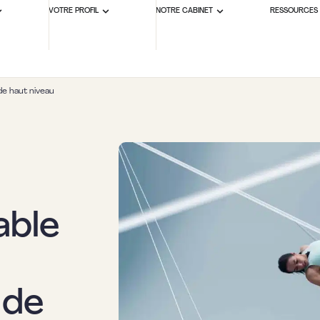
VOTRE PROFIL
NOTRE CABINET
RESSOURCES
 de haut niveau
able
 de