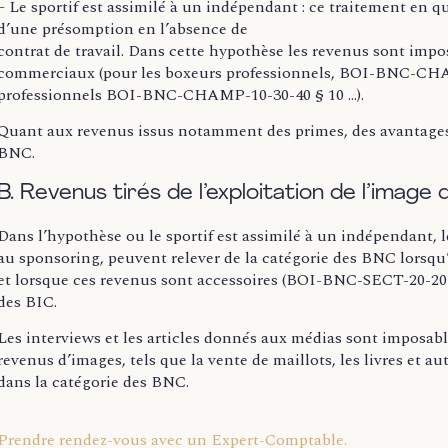
– Le sportif est assimilé à un indépendant : ce traitement en q
d’une présomption en l’absence de
contrat de travail. Dans cette hypothèse les revenus sont impo
commerciaux (pour les boxeurs professionnels, BOI-BNC-CHAMP
professionnels BOI-BNC-CHAMP-10-30-40 § 10 …).
Quant aux revenus issus notamment des primes, des avantages, d
BNC.
B. Revenus tirés de l’exploitation de l’image 
Dans l’hypothèse ou le sportif est assimilé à un indépendant, les
au sponsoring, peuvent relever de la catégorie des BNC lorsqu’e
et lorsque ces revenus sont accessoires (BOI-BNC-SECT-20-20 § 
des BIC.
Les interviews et les articles donnés aux médias sont imposable
revenus d’images, tels que la vente de maillots, les livres et a
dans la catégorie des BNC.
Prendre rendez-vous avec un Expert-Comptable.