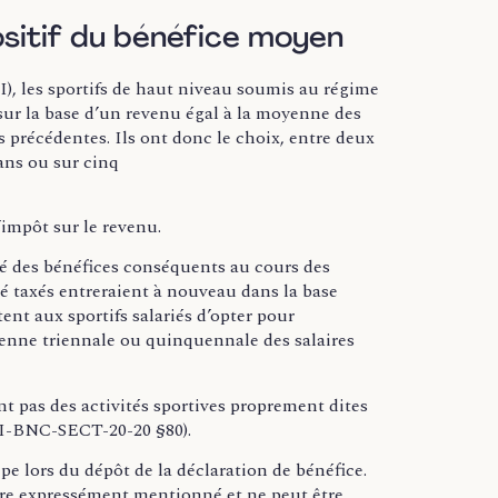
positif du bénéfice moyen
I), les sportifs de haut niveau soumis au régime
sur la base d’un revenu égal à la moyenne des
 précédentes. Ils ont donc le choix, entre deux
ans ou sur cinq
’impôt sur le revenu.
isé des bénéfices conséquents au cours des
té taxés entreraient à nouveau dans la base
ent aux sportifs salariés d’opter pour
yenne triennale ou quinquennale des salaires
nt pas des activités sportives proprement dites
BOI-BNC-SECT-20-20 §80).
pe lors du dépôt de la déclaration de bénéfice.
 être expressément mentionné et ne peut être