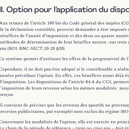
II. Option pour l’application du dis
Aux termes de l’article 100 bis du Code général des impôts (CG
de la déclaration contrôlée, peuvent demander à être imposés 
bénéfices de l’année d’imposition et des deux ou quatre années
méthodes de détermination de leur bénéfice moyen : sur trois 
ans (BOI-BNC-SECT-20-20 §20).
Ce système permet d’atténuer les effets de la progressivité de l
Cependant, il ne doit pas être adopté si le contribuable a réal
années précédant l’option. En effet, ces bénéfices ayant déjà é
d’imposition. Les dispositions de l’article 84 A du CGI, permett
l’imposition de leurs revenus selon les mêmes modalités : mo
perçus.
Il convient de préciser que les revenus des sportifs ne provena
(recettes publicitaires, par exemple) sont exclus du régime (
Concernant les modalités de l’option, elle est exercée en princi
Le choix de la période de référence – trois ou cinq ans – doit