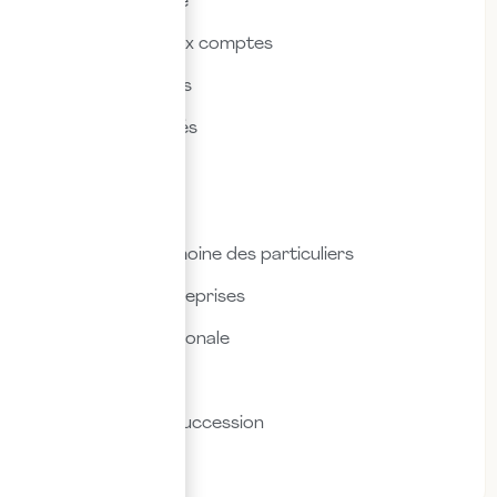
Actualités & veille
Commissariat aux comptes
Droit des affaires
Droit des sociétés
Droit fiscal
Droit social
Fiscalité & patrimoine des particuliers
Fiscalité des entreprises
Fiscalité internationale
Immobilier
Transmission & succession
Social & RH