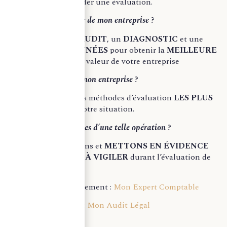
vous pouvez demander une évaluation.
2.
Quelle est la valeur de mon entreprise ?
Nous réalisons un
AUDIT
, un
DIAGNOSTIC
et une
ANALYSE DE DONNÉES
pour obtenir la
MEILLEURE
ESTIMATION
de la valeur de votre entreprise
3.
Comment évaluer mon entreprise ?
Nous choisissons les méthodes d’évaluation
LES PLUS
APPROPRIÉES
à votre situation.
4.
Quels sont les risques d’une telle opération ?
Nous vous conseillons et
METTONS EN ÉVIDENCE
LES POINTS CLÉS À VIGILER
durant l’évaluation de
votre entreprise.
Pour un accompagnement :
Mon Expert Comptable
Pour plus d’articles :
Mon Audit Légal