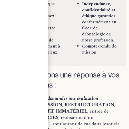
tissu économique
Indépendance,
local.
confidentialité et
Ne sous-estimez
éthique garanties
pas
le temps
conformément au
nécessaire à cette
Code de
démarche.
déontologie de
Soyez assuré de
notre profession.
notre engagement
à
Compte-rendu
de
défendre au mieux
mission.
vos intérêts.
Nous apportons une réponse à vos
interrogations :
Dans quels cas demander une évaluation ?
ACQUISITION
,
CESSION
,
RESTRUCTURATION
,
évaluation d’un
ACTIF IMMATÉRIEL
, entrée de
NOUVEAUX ASSOCIÉS
, réalisation d’un
INVESTISSEMENT
… sont autant de cas dans lesquels