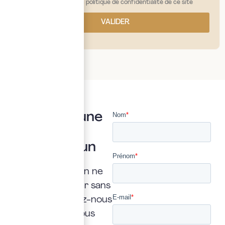
j'ai lu et j'accepte la politique de confidentialité de ce site
VALIDER
Vous avez une
question ?
Posez là à un
expert
Une interrogation ne
doit jamais rester sans
réponse. Confiez-nous
la vôtre : nous vous