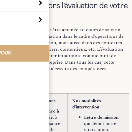
Nous sécurisons l’évaluation de votre
entreprise :
Votre entreprise peut être amenée au cours de sa vie à
procéder à une évaluation dans le cadre d’opérations de
cession et d’acquisition, mais aussi dans des contextes
successoraux, financiers, contentieux, etc. L’évaluation
VOUS
peut également s’avérer importante comme outil de
gestion de votre entreprise. Dans tous les cas, cette
opération complexe nécessite des compétences
particulières.
Nos recommandations
Nos modalités
d’intervention
Faites confiance à
notre expertise
, à
Lettre de mission
notre connaissance
qui définit notre
du marché et du
intervention.