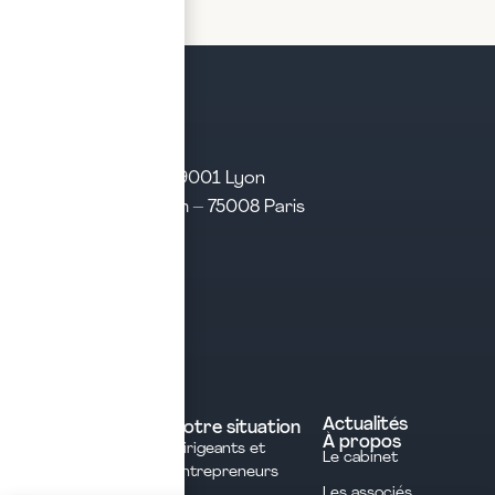
21 rue d’Algérie – 69001 Lyon
31 rue d’Amsterdam – 75008 Paris
Tél. 04 28 29 21 21
Contact
Prendre rendez-vous
Contacter le cabinet
Nos expertises
Experts comptables
Actualités
Votre situation
À propos
Dirigeants et
Avocats
Le cabinet
Entrepreneurs
Commissaires aux
Les associés