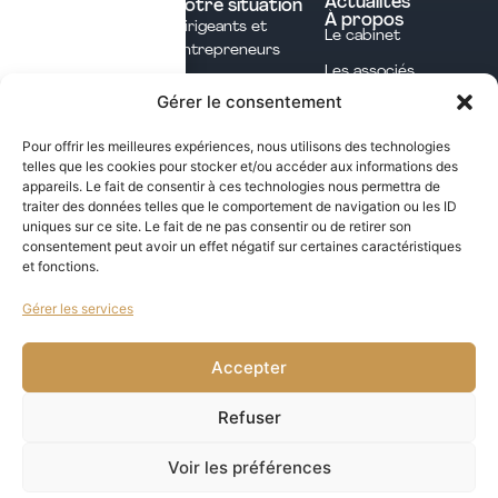
Actualités
Votre situation
À propos
Dirigeants et
Avocats
Le cabinet
Entrepreneurs
Commissaires aux
Les associés
Investisseurs
comptes
Gérer le consentement
L'équipe
Professions
Notaires
Notre méthode
Libérales
Pour offrir les meilleures expériences, nous utilisons des technologies
Courtage en
telles que les cookies pour stocker et/ou accéder aux informations des
International
assurances
appareils. Le fait de consentir à ces technologies nous permettra de
traiter des données telles que le comportement de navigation ou les ID
uniques sur ce site. Le fait de ne pas consentir ou de retirer son
Les opportunités fiscales à saisir dans notre
consentement peut avoir un effet négatif sur certaines caractéristiques
et fonctions.
newsletter mensuelle
Gérer les services
j'ai lu et j'accepte la politique de confidentialité de ce site
VALIDER
Accepter
Refuser
Voir les préférences