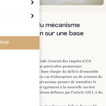
I) Principe du mécanisme
d’imputation sur une base
élargie
VOUS
L’article 223 I, 5 du Code Général des Impôts (CGI)
prévoit un mécanisme particulier permettant
l’imputation sur une base élargie du déficit d’ensemble
d’un ancien groupe en cas d’absorption ou de scission de
la société mère. Ce mécanisme permet de transférer le
déficit d’ensemble sur agrément à la nouvelle société
mère, selon les conditions définies par l’article 223 I, 6 du
CGI.