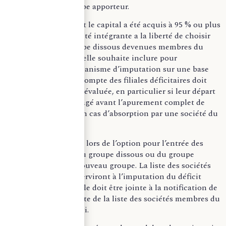
d’ensemble du groupe apporteur.
La société mère dont le capital a été acquis à 95 % ou plus
par la nouvelle société intégrante a la liberté de choisir
les sociétés du groupe dissous devenues membres du
nouveau groupe qu’elle souhaite inclure pour
l’application du mécanisme d’imputation sur une base
élargie. La prise en compte des filiales déficitaires doit
être soigneusement évaluée, en particulier si leur départ
du groupe est envisagé avant l’apurement complet de
leurs déficits (sauf en cas d’absorption par une société du
périmètre).
La décision est prise lors de l’option pour l’entrée des
sociétés membres du groupe dissous ou du groupe
apporteur dans le nouveau groupe. La liste des sociétés
dont les bénéfices serviront à l’imputation du déficit
d’ensemble reportable doit être jointe à la notification de
cette option, distincte de la liste des sociétés membres du
groupe créé ou élargi.