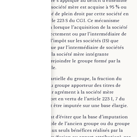
Un dispositif similaire s’applique au déficit d’ensemble
d’un groupe dont la société mère est acquise à 95 % ou
plus, qui est conservé de plein droit par cette société en
application de l’article 223 S du CGI. Ce mécanisme
s’applique aussi bien lorsque l’acquisition de la société
mère est réalisée directement ou par l’intermédiaire de
sociétés soumises à l’impôt sur les sociétés (IS) que
lorsqu’elle est obtenue par l’intermédiaire de sociétés
établies à l’étranger, la société mère intégrante
choisissant alors de rejoindre le groupe formé par la
société qui la contrôle.
En cas de scission partielle du groupe, la fraction du
déficit d’ensemble du groupe apporteur des titres de
filiales, transférée sur agrément à la société mère
bénéficiaire de l’apport en vertu de l’article 223 I, 7 du
CGI, peut également être imputée sur une base élargie.
Ces règles permettent d’éviter que la base d’imputation
des déficits d’ensemble de l’ancien groupe ou du groupe
apporteur se limite aux seuls bénéfices réalisés par la
nouvelle société mère (fusion ou apport-attribution), par