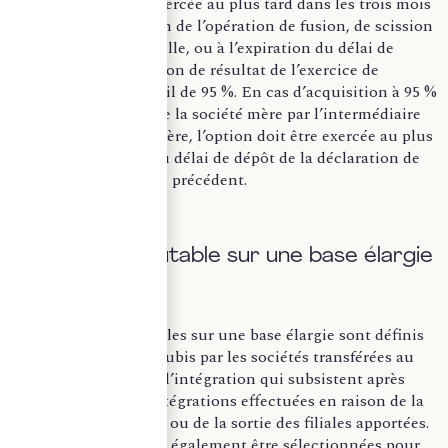
L’option doit être exercée au plus tard dans les trois mois
suivant la réalisation de l’opération de fusion, de scission
ou de scission partielle, ou à l’expiration du délai de
dépôt de la déclaration de résultat de l’exercice de
dépassement du seuil de 95 %. En cas d’acquisition à 95 %
ou plus du capital de la société mère par l’intermédiaire
d’une société étrangère, l’option doit être exercée au plus
tard à l’expiration du délai de dépôt de la déclaration de
résultat de l’exercice précédent.
B) Déficit imputable sur une base élargie
Les déficits imputables sur une base élargie sont définis
comme les déficits subis par les sociétés transférées au
nouveau périmètre d’intégration qui subsistent après
imputation des réintégrations effectuées en raison de la
cessation du groupe ou de la sortie des filiales apportées.
Ces sociétés doivent également être sélectionnées pour