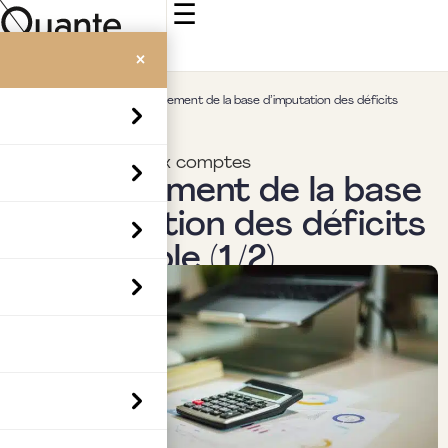
☰
×
Accueil
>
Insights
>
Élargissement de la base d’imputation des déficits
d’ensemble (1/2)
Commissariat aux comptes
Élargissement de la base
d’imputation des déficits
d’ensemble (1/2)
Par
Boubaker Hedia