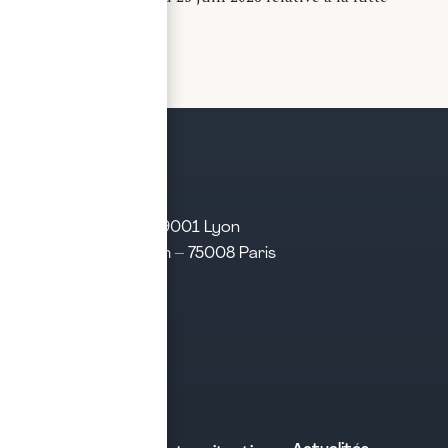
contre les fraudes...
LIRE LA SUITE
21 rue d’Algérie – 69001 Lyon
31 rue d’Amsterdam – 75008 Paris
Tél. 04 28 29 21 21
Contact
Prendre rendez-vous
Contacter le cabinet
Nos expertises
Experts comptables