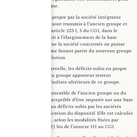
l’application du régime.
Les déficits subis en propre par la société intégrante
absorbée ou scindée sont transmis à l’ancien groupe et
inclus, en vertu de l’article 223 I, 5 du CGI, dans le
montant ouvrant droit à l’élargissement de la base
d’imputation, bien que la société concernée ne puisse
être considérée comme faisant partie du nouveau groupe
en raison de sa dissolution.
En cas de scission partielle, les déficits subis en propre
par la société mère du groupe apporteur restent
reportables sur les résultats ultérieurs de ce groupe.
La part du déficit d’ensemble de l’ancien groupe ou du
groupe apporteur susceptible d’être imputée sur une base
élargie correspond aux déficits subis par les sociétés
retenues pour l’application du dispositif. Elle est calculée
exercice par exercice, selon les modalités fixées par
l’article 46 quater-0 ZJ bis de l’annexe III au CGI.