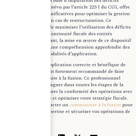
L’élargissement de la base d’imputation des déficits
d’ensemble, tel que prévu par l’article 223 I du CGI, offre
des opportunités significatives pour optimiser la gestion
fiscale des groupes en cas de restructuration. Ce
mécanisme permet de maximiser l’utilisation des déficits
tout en assurant la continuité fiscale des entités
concernées. Cependant, la mise en œuvre de ce dispositif
complexe nécessite une compréhension approfondie des
conditions et des modalités d’application.
Pour garantir une application correcte et bénéfique de
ces dispositions, il est fortement recommandé de faire
appel à un commissaire à la fusion. Ce professionnel
pourra vous accompagner dans toutes les étapes de la
restructuration, assurer la conformité des opérations avec
les exigences légales et optimiser votre stratégie fiscale.
N’hésitez pas à contacter un
commissaire à la fusion
pour
bénéficier de son expertise et sécuriser vos opérations de
restructuration.