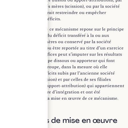
les nouvelles sociétés mères (scission), ou par la société
acquise, ce qui pourrait restreindre ou empêcher
l’utilisation de ces déficits.
La mise en œuvre de ce mécanisme repose sur le principe
suivant : la fraction du déficit transféré à la ou aux
nouvelles sociétés mères ou conservé par la société
acquise qui n’a pas pu être reportée au titre d’un exercice
sur ses propres bénéfices peut s’imputer sur les résultats
des sociétés du groupe dissous ou apporteur qui font
partie du nouveau groupe, dans la mesure où elle
correspond à des déficits subis par l’ancienne société
mère (fusion ou scission) et par celles de ses filiales
(fusion, scission ou apport-attribution) qui appartiennent
au nouveau périmètre d’intégration et ont été
sélectionnées pour la mise en œuvre de ce mécanisme.
II) Modalités de mise en œuvre