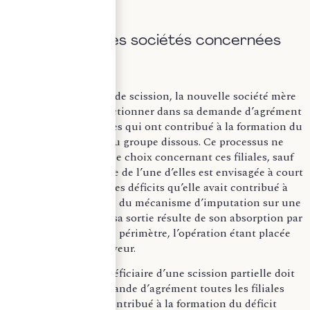
A) Sélection des sociétés concernées
En cas de fusion ou de scission, la nouvelle société mère
intégrante doit sélectionner dans sa demande d’agrément
l’ensemble des filiales qui ont contribué à la formation du
déficit d’ensemble du groupe dissous. Ce processus ne
laisse pas de véritable choix concernant ces filiales, sauf
si la sortie du groupe de l’une d’elles est envisagée à court
terme. Dans ce cas, les déficits qu’elle avait contribué à
créer seraient exclus du mécanisme d’imputation sur une
base élargie, sauf si sa sortie résulte de son absorption par
une autre société du périmètre, l’opération étant placée
sous le régime de faveur.
La société mère bénéficiaire d’une scission partielle doit
inclure dans sa demande d’agrément toutes les filiales
apportées qui ont contribué à la formation du déficit