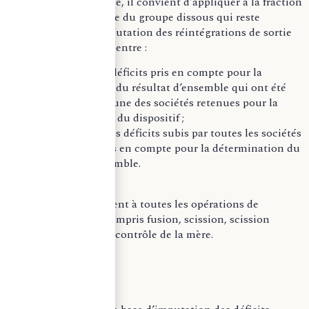
Pour chaque exercice, il convient d’appliquer à la fraction
du déficit d’ensemble du groupe dissous qui reste
reportable après imputation des réintégrations de sortie
le rapport qui existe entre :
la somme des déficits pris en compte pour la
détermination du résultat d’ensemble qui ont été
subis par chacune des sociétés retenues pour la
mise en œuvre du dispositif ;
et la somme des déficits subis par toutes les sociétés
du groupe, pris en compte pour la détermination du
résultat d’ensemble.
Ces règles s’appliquent à toutes les opérations de
restructuration, y compris fusion, scission, scission
partielle ou prise de contrôle de la mère.
–