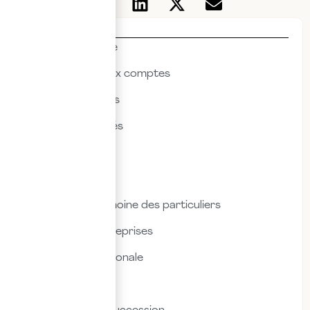
Thématiques
Actualités & veille
Commissariat aux comptes
Droit des affaires
Droit des sociétés
Droit fiscal
Droit social
Fiscalité & patrimoine des particuliers
Fiscalité des entreprises
Fiscalité internationale
Immobilier