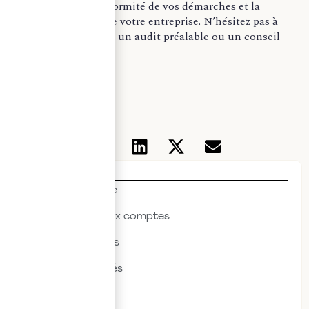
pour assurer la conformité de vos démarches et la
sécurité juridique de votre entreprise. N’hésitez pas à
nous contacter pour un audit préalable ou un conseil
personnalisé.
Mon audit légal
Thématiques
Actualités & veille
Commissariat aux comptes
Droit des affaires
Droit des sociétés
Droit fiscal