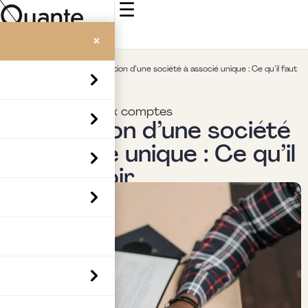
☰
×
Accueil
>
Insights
>
Dissolution d’une société à associé unique : Ce qu’il faut
savoir
Commissariat aux comptes
Dissolution d’une société
à associé unique : Ce qu’il
faut savoir
Par
Boubaker Hedia