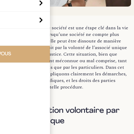
La dissolution d’une société est une étape clé dans la vie
d’une entreprise. Lorsqu’une société ne compte plus
qu’un seul associé, elle peut être dissoute de manière
spécifique, que ce soit par la volonté de l’associé unique
ou sur décision de justice. Cette situation, bien que
VOUS
fréquente, est souvent méconnue ou mal comprise, tant
par les professionnels que par les particuliers. Dans cet
article, nous vous expliquons clairement les démarches,
les implications juridiques, et les droits des parties
prenantes dans une telle procédure.
I. La dissolution volontaire par
l’associé unique