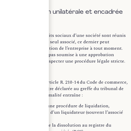
A. Une décision unilatérale et encadrée
Lorsque tous les droits sociaux d’une société sont réunis
entre les mains d’un seul associé, ce dernier peut
prononcer la dissolution de l’entreprise à tout moment.
Cette décision n’est pas soumise à une approbation
externe, mais doit respecter une procédure légale stricte.
Conformément à l’article R. 210-14 du Code de commerce,
la dissolution doit être déclarée au greffe du tribunal de
commerce. Cette formalité entraîne :
L’ouverture d’une procédure de liquidation,
La nomination d’un liquidateur (souvent l’associé
lui-même),
L’inscription de la dissolution au registre du