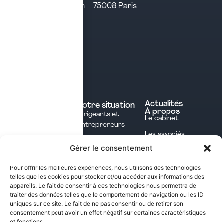
31 rue d’Amsterdam – 75008 Paris
Tél. 04 28 29 21 21
Contact
Prendre rendez-vous
Contacter le cabinet
Nos expertises
Experts comptables
Actualités
Votre situation
À propos
Dirigeants et
Avocats
Le cabinet
Entrepreneurs
Commissaires aux
Les associés
Investisseurs
comptes
Gérer le consentement
L'équipe
Professions
Notaires
Notre méthode
Libérales
Pour offrir les meilleures expériences, nous utilisons des technologies
Courtage en
telles que les cookies pour stocker et/ou accéder aux informations des
International
assurances
appareils. Le fait de consentir à ces technologies nous permettra de
traiter des données telles que le comportement de navigation ou les ID
uniques sur ce site. Le fait de ne pas consentir ou de retirer son
Les opportunités fiscales à saisir dans notre
consentement peut avoir un effet négatif sur certaines caractéristiques
et fonctions.