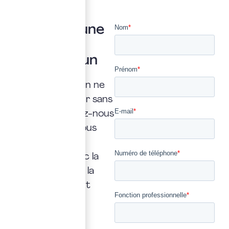
Vous avez une
question ?
Posez là à un
expert
Une interrogation ne
doit jamais rester sans
réponse. Confiez-nous
la vôtre : nous vous
répondrons
rapidement, avec la
transparence et la
précision qui font
notre métier.