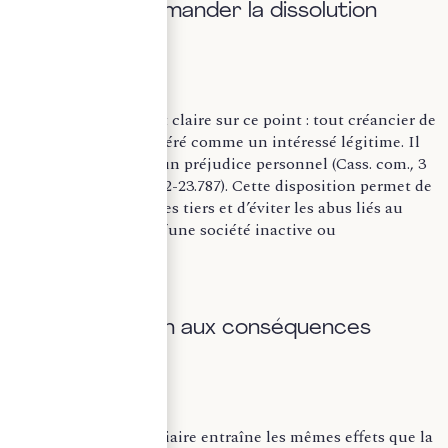
B. Qui peut demander la dissolution
judiciaire ?
La jurisprudence est claire sur ce point : tout créancier de
la société est considéré comme un intéressé légitime. Il
n’a pas à justifier d’un préjudice personnel (Cass. com., 3
décembre 2013, n° 12-23.787). Cette disposition permet de
protéger les droits des tiers et d’éviter les abus liés au
maintien artificiel d’une société inactive ou
déséquilibrée.µ
C. Une décision aux conséquences
importantes
La dissolution judiciaire entraîne les mêmes effets que la