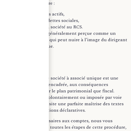
dissolution volontaire :
Liquidation des actifs,
Paiement des dettes sociales,
Radiation de la société au RCS.
Cependant, elle est généralement perçue comme un
échec de gestion, ce qui peut nuire à l’image du dirigeant
ou de l’associé unique.
_
La dissolution d’une société à associé unique est une
opération juridique encadrée, aux conséquences
importantes, tant sur le plan patrimonial que fiscal.
Qu’elle soit initiée volontairement ou imposée par voie
judiciaire, elle nécessite une parfaite maîtrise des textes
légaux et des obligations déclaratives.
En tant que commissaires aux comptes, nous vous
accompagnons dans toutes les étapes de cette procédure,