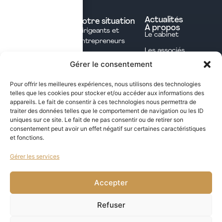
Nos expertises
Experts comptables
Actualités
Votre situation
À propos
Dirigeants et
Avocats
Le cabinet
Entrepreneurs
Commissaires aux
Les associés
Investisseurs
comptes
Gérer le consentement
L'équipe
Professions
Notaires
Notre méthode
Libérales
Pour offrir les meilleures expériences, nous utilisons des technologies
Courtage en
telles que les cookies pour stocker et/ou accéder aux informations des
International
assurances
appareils. Le fait de consentir à ces technologies nous permettra de
traiter des données telles que le comportement de navigation ou les ID
uniques sur ce site. Le fait de ne pas consentir ou de retirer son
Les opportunités fiscales à saisir dans notre
consentement peut avoir un effet négatif sur certaines caractéristiques
et fonctions.
newsletter mensuelle
Gérer les services
j'ai lu et j'accepte la politique de confidentialité de ce site
VALIDER
Accepter
Refuser