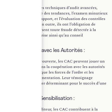
Les CAC utilisent des techniques d’audit avancées,
notamment l’analyse des tendances, l’examen minutieux
des documents de support, et l’évaluation des contrôles
internes existants. En outre, ils ont l’obligation de
signaler immédiatement toute fraude détectée à la
direction de l’entreprise ainsi qu’au conseil
d’administration.
3.Collaboration avec les Autorités :
Si une fraude est découverte, les CAC peuvent jouer un
rôle fondamental dans la coopération avec les autorités
compétentes, telles que les forces de l’ordre et les
organismes de réglementation. Leur témoignage
d’experts peut s’avérer déterminant pour le succès d’une
enquête.
4.Formation et Sensibilisation :
Outre leur rôle d’auditeur, les CAC contribuent à la