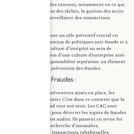
en matière de contrôles internes, notamment en ce qui
concerne la séparation des tâches, la gestion des accès
aux systèmes, et la surveillance des transactions
atypiques.
De plus, les CAC jouent un rôle préventif crucial en
contribuant à l’élaboration de politiques anti-fraude et à
la promotion d’une culture d’intégrité au sein de
l’entreprise. La création d’une culture d’entreprise axée
sur l’éthique et la responsabilité représente un élément
fondamental dans la prévention des fraudes.
2.Détection des Fraudes :
Malgré les mesures préventives mises en place, les
fraudes peuvent persister. C’est dans ce contexte que la
mission du CAC prend tout son sens. Les CAC sont
spécialement formés pour détecter les signes de fraudes
potentiels lors de leurs audits. Ils passent en revue les
états financiers à la recherche d’anomalies,
d’incohérences et de transactions inhabituelles.