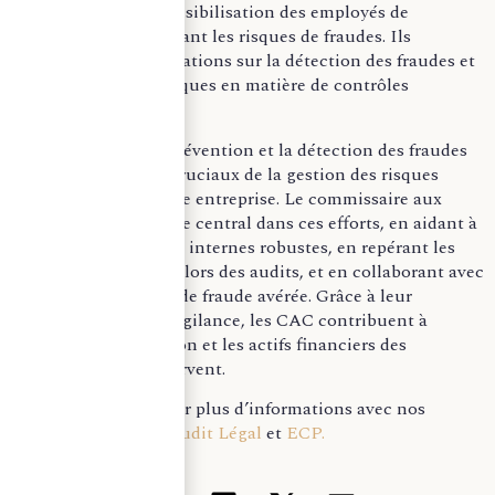
formation et à la sensibilisation des employés de
l’entreprise concernant les risques de fraudes. Ils
dispensent des formations sur la détection des fraudes et
sur les bonnes pratiques en matière de contrôles
internes.
En conclusion, la prévention et la détection des fraudes
sont des éléments cruciaux de la gestion des risques
financiers pour toute entreprise. Le commissaire aux
comptes joue un rôle central dans ces efforts, en aidant à
établir des contrôles internes robustes, en repérant les
fraudes potentielles lors des audits, et en collaborant avec
les autorités en cas de fraude avérée. Grâce à leur
expertise et à leur vigilance, les CAC contribuent à
protéger la réputation et les actifs financiers des
entreprises qu’ils servent.
Retrouvez-nous pour plus d’informations avec nos
experts chez
Mon Audit Légal
et
ECP.