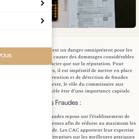
La fraude financière est un danger omniprésent pour les
entreprises, pouvant causer des dommages considérables
VOUS
tant sur le plan financier que sur la réputation. Pour
minimiser ces risques, il est impératif de mettre en place
des stratégies de prévention et de détection de fraudes
robustes. En ce contexte, le rôle du commissaire aux
comptes (CAC) se révèle être d’une importance capitale.
1.
Préventio
n des Fraudes :
La prévention des fraudes repose sur l’établissement de
solides contrôles internes afin de réduire au maximum les
opportunités de fraude. Les CAC apportent leur expertise
en conseillant les entreprises sur les meilleures pratiques