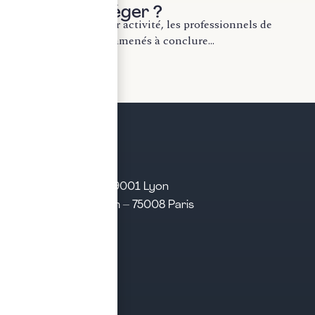
bien se protéger ?
Dans le cadre de leur activité, les professionnels de
santé sont souvent amenés à conclure...
LIRE LA SUITE
21 rue d’Algérie – 69001 Lyon
31 rue d’Amsterdam – 75008 Paris
Tél. 04 28 29 21 21
Contact
Prendre rendez-vous
Contacter le cabinet