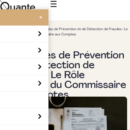
☰
×
Accueil
>
Insights
>
Stratégies de Prévention et de Détection de Fraudes : Le
Rôle Essentiel du Commissaire aux Comptes
Uncategorized
Stratégies de Prévention
et de Détection de
Fraudes : Le Rôle
Essentiel du Commissaire
aux Comptes
Par
marc.chaperon