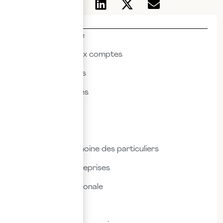
Thématiques
Actualités & veille
Commissariat aux comptes
Droit des affaires
Droit des sociétés
Droit fiscal
Droit social
Fiscalité & patrimoine des particuliers
Fiscalité des entreprises
Fiscalité internationale
Immobilier