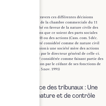
La jurisprudence, à travers ces différentes décisions
notamment un arrêt de la chambre commerciale du 11
octobre 1971 a tranché en faveur de la nature civile des
opérations de cessions que ce soient des parts sociales
(CA Paris, 17 oct. 1960) ou des actions (Cass. com. 5 déc.
1966). A également été considéré comme de nature civil
par accessoire la cession à une société mère des actions
de la filiale détenues par le directeur général de celle-ci.
Cette opération a été considérée comme faisant partie des
modalités de l’abandon par le cédant de ses fonctions de
salarié (T. com. Paris, 5 nov. 1991)
II) Compétence des tribunaux : Une
question de nature et de contrôle