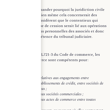
On peut alors se demander pourquoi la juridiction civile
serait saisie quand bien même cela concernerait des
actions. Certains considèrent que le contentieux qui
découlerait de ce type de cession serait lié aux opérations
relatives aux relations personnelles des associés et donc
emporterait la compétence du tribunal judiciaire.
En vertu de l’article L721-3 du Code de commerce, les
tribunaux de commerce sont compétents pour :
1
°
Des contestations relatives aux engagements entre
commerçants, entre établissements de crédit, entre sociétés de
financement ou entre eux ;
2° De celles relatives aux sociétés commerciales ;
3° De celles relatives aux actes de commerce entre toutes
personnes.