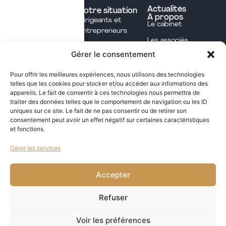
Experts comptables
Actualités
Votre situation
À propos
Dirigeants et
Avocats
Le cabinet
Entrepreneurs
Commissaires aux
Les associés
Investisseurs
comptes
Gérer le consentement
L'équipe
Professions
Notaires
Notre méthode
Libérales
Pour offrir les meilleures expériences, nous utilisons des technologies
Courtage en
telles que les cookies pour stocker et/ou accéder aux informations des
International
assurances
appareils. Le fait de consentir à ces technologies nous permettra de
traiter des données telles que le comportement de navigation ou les ID
uniques sur ce site. Le fait de ne pas consentir ou de retirer son
Les opportunités fiscales à saisir dans notre
consentement peut avoir un effet négatif sur certaines caractéristiques
et fonctions.
newsletter mensuelle
Gérer les services
j'ai lu et j'accepte la politique de confidentialité de ce site
VALIDER
Accepter
Refuser
Voir les préférences