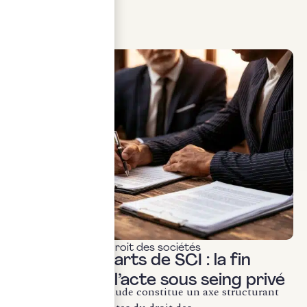
LIRE LA SUITE
Actualités & veille
,
Droit des sociétés
Cession de parts de SCI : la fin
définitive de l’acte sous seing privé
La lutte contre la fraude constitue un axe structurant