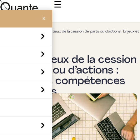
☰
×
Accueil
>
Insights
>
Contentieux de la cession de parts ou d’actions : Enjeux et
compétences judiciaires
Actualités & veille
Contentieux de la cession
de parts ou d’actions :
Enjeux et compétences
judiciaires
Par
Boubaker Hedia