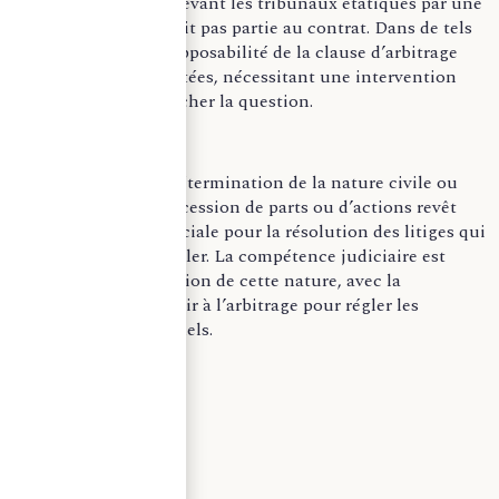
parfois être portés devant les tribunaux étatiques par une
partie tiers qui n’était pas partie au contrat. Dans de tels
cas, la validité et l’opposabilité de la clause d’arbitrage
peuvent être contestées, nécessitant une intervention
judiciaire pour trancher la question.
En conclusion, la détermination de la nature civile ou
commerciale d’une cession de parts ou d’actions revêt
une importance cruciale pour la résolution des litiges qui
pourraient en découler. La compétence judiciaire est
déterminée en fonction de cette nature, avec la
possibilité de recourir à l’arbitrage pour régler les
différends contractuels.