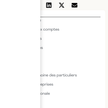
Thématiques
Actualités & veille
Commissariat aux comptes
Droit des affaires
Droit des sociétés
Droit fiscal
Droit social
Fiscalité & patrimoine des particuliers
Fiscalité des entreprises
Fiscalité internationale
Immobilier