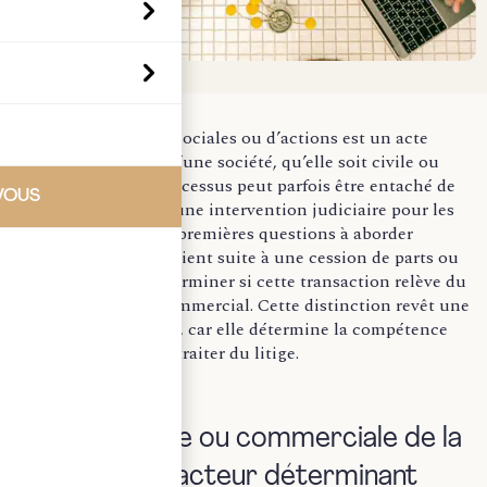
La cession de parts sociales ou d’actions est un acte
majeur dans la vie d’une société, qu’elle soit civile ou
commerciale. Ce processus peut parfois être entaché de
VOUS
litiges, nécessitant une intervention judiciaire pour les
résoudre. L’une des premières questions à aborder
lorsqu’un litige survient suite à une cession de parts ou
d’actions est de déterminer si cette transaction relève du
domaine civil ou commercial. Cette distinction revêt une
importance cruciale, car elle détermine la compétence
des tribunaux pour traiter du litige.
I) Nature civile ou commerciale de la
cession
: un facteur d
éterminant