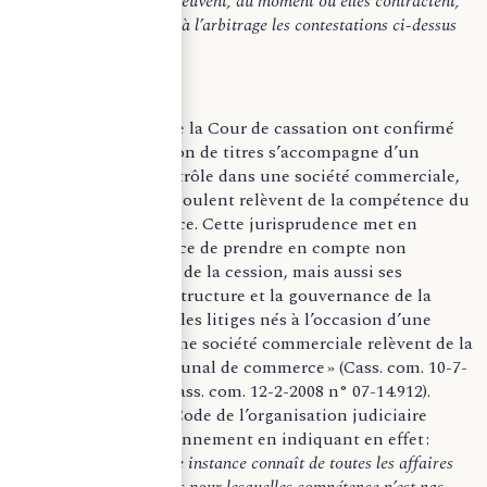
Toutefois, les parties peuvent, au moment où elles contractent,
convenir de soumettre à l’arbitrage les contestations ci-dessus
énumérées.
»
Des arrêts récents de la Cour de cassation ont confirmé
que lorsque la cession de titres s’accompagne d’un
changement de contrôle dans une société commerciale,
les litiges qui en découlent relèvent de la compétence du
tribunal de commerce. Cette jurisprudence met en
évidence l’importance de prendre en compte non
seulement la nature de la cession, mais aussi ses
implications sur la structure et la gouvernance de la
société concernée. « les litiges nés à l’occasion d’une
cession de titres d’une société commerciale relèvent de la
compétence du Tribunal de commerce » (Cass. com. 10-7-
2007 n° 06-16.548 ; Cass. com. 12-2-2008 n° 07-14.912).
L’article L211-3 du Code de l’organisation judiciaire
confirme notre raisonnement en indiquant en effet :
«
Le tribunal de grande instance connaît de toutes les affaires
civiles et commerciales pour lesquelles compétence n’est pas