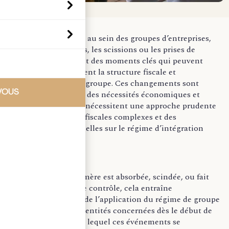
Les restructurations au sein des groupes d’entreprises,
telles que les fusions, les scissions ou les prises de
contrôle, constituent des moments clés qui peuvent
modifier profondément la structure fiscale et
opérationnelle d’un groupe. Ces changements sont
VOUS
souvent motivés par des nécessités économiques et
financières, mais ils nécessitent une approche prudente
en raison des règles fiscales complexes et des
implications potentielles sur le régime d’intégration
fiscale du groupe.
Lorsqu’une société mère est absorbée, scindée, ou fait
l’objet d’une prise de contrôle, cela entraîne
généralement la fin de l’application du régime de groupe
pour l’ensemble des entités concernées dès le début de
l’exercice fiscal dans lequel ces événements se