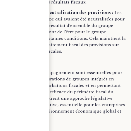
compenser les futurs résultats fiscaux.
– Continuité de la neutralisation des provisions :
Les
provisions intragroupe qui avaient été neutralisées pour
la détermination du résultat d’ensemble du groupe
apporteur continueront de l’être pour le groupe
bénéficiaire, sous certaines conditions. Cela maintient la
cohérence dans le traitement fiscal des provisions sur
plusieurs périodes fiscales.
Ces mesures d’accompagnement sont essentielles pour
faciliter les restructurations de groupes intégrés en
minimisant les perturbations fiscales et en permettant
une reconfiguration efficace du périmètre fiscal du
groupe. Elles démontrent une approche législative
prévoyante et adaptative, essentielle pour les entreprises
opérant dans un environnement économique global et
interconnecté.