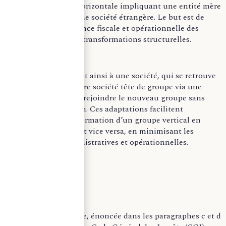
d’une intégration horizontale impliquant une entité mère
non-résidente ou une société étrangère. Le but est de
maintenir la cohérence fiscale et opérationnelle des
groupes, malgré les transformations structurelles.
La législation permet ainsi à une société, qui se retrouve
détenue par une autre société tête de groupe via une
entité étrangère, de rejoindre le nouveau groupe sans
période de transition. Ces adaptations facilitent
également la transformation d’un groupe vertical en
groupe horizontal, et vice versa, en minimisant les
perturbations administratives et opérationnelles.
Mesure principale ;
La mesure principale, énoncée dans les paragraphes c et d