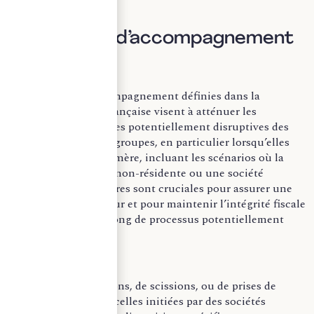
II) Mesures d’accompagnement
Les mesures d’accompagnement définies dans la
législation fiscale française visent à atténuer les
conséquences fiscales potentiellement disruptives des
restructurations de groupes, en particulier lorsqu’elles
touchent la société mère, incluant les scénarios où la
mère est une entité non-résidente ou une société
étrangère. Ces mesures sont cruciales pour assurer une
transition en douceur et pour maintenir l’intégrité fiscale
du groupe tout au long de processus potentiellement
complexes.
Pour les cas de fusions, de scissions, ou de prises de
contrôle, y compris celles initiées par des sociétés