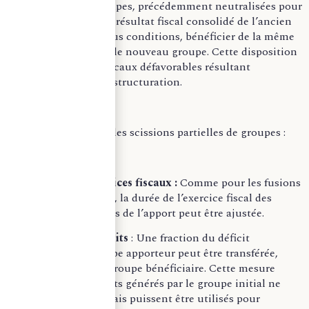
provisions intragroupes, précédemment neutralisées pour
la détermination du résultat fiscal consolidé de l’ancien
groupe, peuvent, sous conditions, bénéficier de la même
neutralisation dans le nouveau groupe. Cette disposition
évite des impacts fiscaux défavorables résultant
directement de la restructuration.
En ce qui concerne les scissions partielles de groupes :
– Gestion des exercices fiscaux :
Comme pour les fusions
et prises de contrôle, la durée de l’exercice fiscal des
sociétés bénéficiaires de l’apport peut être ajustée.
– Transfert de déficits
: Une fraction du déficit
d’ensemble du groupe apporteur peut être transférée,
sous agrément, au groupe bénéficiaire. Cette mesure
assure que les déficits générés par le groupe initial ne
soient pas perdus mais puissent être utilisés pour