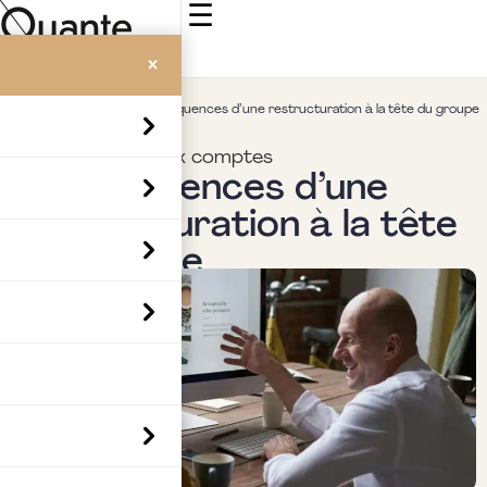
☰
×
Accueil
>
Insights
>
Conséquences d’une restructuration à la tête du groupe
Commissariat aux comptes
Conséquences d’une
restructuration à la tête
du groupe
Par
Boubaker Hedia