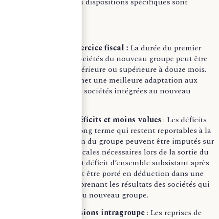
étrangères, plusieurs dispositions spécifiques sont
appliquées :
– Flexibilité de l’exercice fiscal :
La durée du premier
exercice fiscal des sociétés du nouveau groupe peut être
ajustée pour être inférieure ou supérieure à douze mois.
Cette flexibilité permet une meilleure adaptation aux
cycles financiers des sociétés intégrées au nouveau
groupe.
– Traitement des déficits et moins-values
: Les déficits
ou moins-values à long terme qui restent reportables à la
date de la dissolution du groupe peuvent être imputés sur
les réintégrations fiscales nécessaires lors de la sortie du
groupe. De plus, tout déficit d’ensemble subsistant après
ces imputations peut être porté en déduction dans une
assiette élargie comprenant les résultats des sociétés qui
demeurent au sein du nouveau groupe.
– Gestion des provisions intragroupe
: Les reprises de