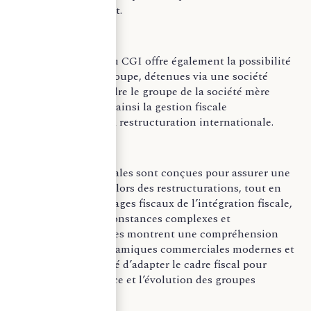
dès l’exercice suivant.
L’article 223 L, 6-i du CGI offre également la possibilité
aux sociétés d’un groupe, détenues via une société
étrangère, de rejoindre le groupe de la société mère
étrangère, facilitant ainsi la gestion fiscale
transfrontalière et la restructuration internationale.
Ces dispositions légales sont conçues pour assurer une
flexibilité maximale lors des restructurations, tout en
préservant les avantages fiscaux de l’intégration fiscale,
même dans des circonstances complexes et
multinationales. Elles montrent une compréhension
approfondie des dynamiques commerciales modernes et
reflètent une volonté d’adapter le cadre fiscal pour
soutenir la croissance et l’évolution des groupes
d’entreprises.