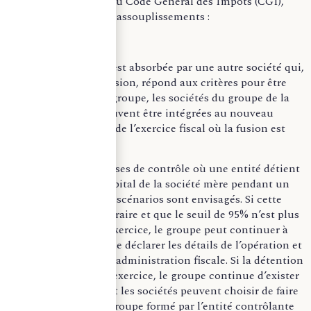
de l’article 223 L, 6 du Code Général des Impôts (CGI),
comprend plusieurs assouplissements :
– Si la société mère est absorbée par une autre société qui,
à la suite de cette fusion, répond aux critères pour être
une société tête de groupe, les sociétés du groupe de la
société absorbée peuvent être intégrées au nouveau
groupe dès le début de l’exercice fiscal où la fusion est
réalisée.
– Concernant les prises de contrôle où une entité détient
au moins 95% du capital de la société mère pendant un
exercice fiscal, deux scénarios sont envisagés. Si cette
détention est temporaire et que le seuil de 95% n’est plus
atteint à la fin de l’exercice, le groupe peut continuer à
exister à condition de déclarer les détails de l’opération et
ses justifications à l’administration fiscale. Si la détention
persiste à la fin de l’exercice, le groupe continue d’exister
jusqu’à cette date, et les sociétés peuvent choisir de faire
partie du nouveau groupe formé par l’entité contrôlante