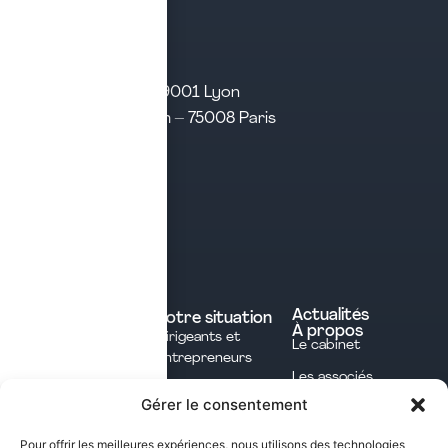
21 rue d’Algérie – 69001 Lyon
31 rue d’Amsterdam – 75008 Paris
Tél. 04 28 29 21 21
Contact
Prendre rendez-vous
Contacter le cabinet
Nos expertises
Experts comptables
Actualités
Votre situation
À propos
Dirigeants et
Avocats
Le cabinet
Entrepreneurs
Commissaires aux
Les associés
Investisseurs
comptes
Gérer le consentement
L'équipe
Professions
Notaires
Notre méthode
Libérales
Pour offrir les meilleures expériences, nous utilisons des technologies