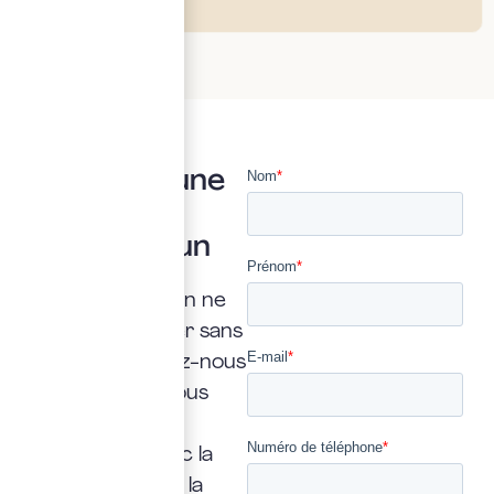
Vous avez une
question ?
Posez là à un
expert
Une interrogation ne
doit jamais rester sans
réponse. Confiez-nous
la vôtre : nous vous
répondrons
rapidement, avec la
transparence et la