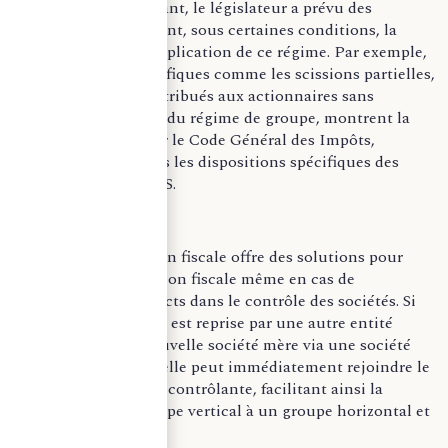
produisent. Cependant, le législateur a prévu des
exceptions permettant, sous certaines conditions, la
continuation de l’application de ce régime. Par exemple,
des opérations spécifiques comme les scissions partielles,
où des titres sont attribués aux actionnaires sans
entraîner la rupture du régime de groupe, montrent la
flexibilité offerte par le Code Général des Impôts,
notamment à travers les dispositions spécifiques des
articles 223 L et 223 S.
De plus, la législation fiscale offre des solutions pour
maintenir l’intégration fiscale même en cas de
changements indirects dans le contrôle des sociétés. Si
une société intégrée est reprise par une autre entité
agissant comme nouvelle société mère via une société
établie à l’étranger, elle peut immédiatement rejoindre le
groupe de la société contrôlante, facilitant ainsi la
transition d’un groupe vertical à un groupe horizontal et
inversement.