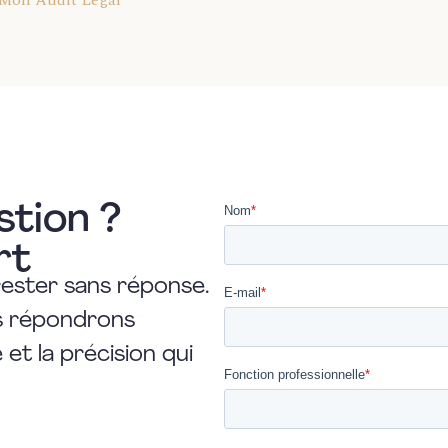
Mon Audit Légal
stion ?
rt
rester sans réponse.
us répondrons
et la précision qui