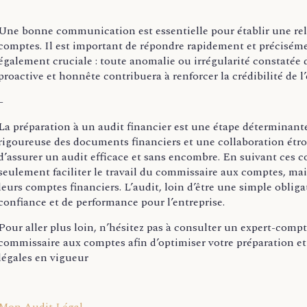
Une bonne communication est essentielle pour établir une rel
comptes. Il est important de répondre rapidement et précisém
également cruciale : toute anomalie ou irrégularité constatée 
proactive et honnête contribuera à renforcer la crédibilité de l
–
La préparation à un audit financier est une étape déterminant
rigoureuse des documents financiers et une collaboration étr
d’assurer un audit efficace et sans encombre. En suivant ces c
seulement faciliter le travail du commissaire aux comptes, mais 
leurs comptes financiers. L’audit, loin d’être une simple obligat
confiance et de performance pour l’entreprise.
Pour aller plus loin, n’hésitez pas à consulter un expert-compt
commissaire aux comptes afin d’optimiser votre préparation et
légales en vigueur