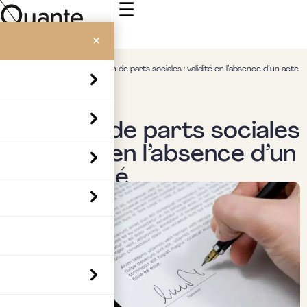
☰
×
Accueil
>
Insights
>
Cession de parts sociales : validité en l’absence d’un acte
signé
Actualités & veille
Cession de parts sociales
: validité en l’absence d’un
acte signé
Par
Boubaker Hedia