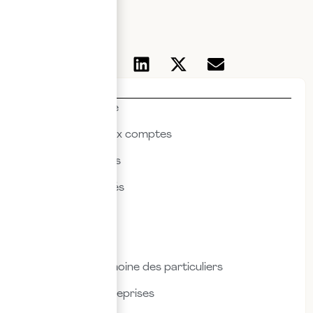
Thématiques
Actualités & veille
Commissariat aux comptes
Droit des affaires
Droit des sociétés
Droit fiscal
Droit social
Fiscalité & patrimoine des particuliers
Fiscalité des entreprises