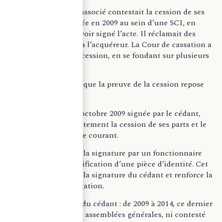
En 2014, un ancien associé contestait la cession de ses
parts sociales, réalisée en 2009 au sein d’une SCI, en
prétendant ne pas avoir signé l’acte. Il réclamait des
dommages-intérêts à l’acquéreur. La Cour de cassation a
cependant validé la cession, en se fondant sur plusieurs
preuves indirectes.
La Cour a considéré que la preuve de la cession repose
sur :
– Une attestation d’octobre 2009 signée par le cédant,
mentionnant explicitement la cession de ses parts et le
rachat de son compte courant.
– La certification de la signature par un fonctionnaire
municipal, après vérification d’une pièce d’identité. Cet
élément authentifie la signature du cédant et renforce la
crédibilité de l’attestation.
– Le comportement du cédant : de 2009 à 2014, ce dernier
n’a pas participé aux assemblées générales, ni contesté