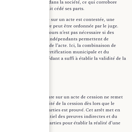
son absence de rôle dans la société, ce qui corrobore
l’hypothèse qu’il avait cédé ses parts.
Lorsque la signature sur un acte est contestée, une
vérification d’écriture peut être ordonnée par le juge.
Toutefois, un tel recours n’est pas nécessaire si des
éléments de preuve indépendants permettent de
démontrer la réalité de l’acte. Ici, la combinaison de
l’attestation, de la certification municipale et du
comportement du cédant a suffi à établir la validité de la
cession.
–
L’absence de signature sur un acte de cession ne remet
pas en cause la validité de la cession dès lors que le
consentement des parties est prouvé. Cet arrêt met en
lumière le rôle essentiel des preuves indirectes et du
comportement des parties pour établir la réalité d’une
cession litigieuse.