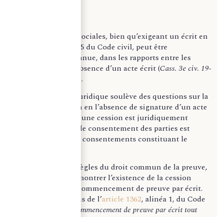
La cession de parts sociales, bien qu’exigeant un écrit en
vertu de l’article 1865 du Code civil, peut être
juridiquement reconnue, dans les rapports entre les
parties, même en l’absence d’un acte écrit (
Cass. 3e civ. 19-
12-1990 n° 89-11.672
).
Cette particularité juridique soulève des questions sur la
validité de la cession en l’absence de signature d’un acte
de cession. En effet, une cession est juridiquement
valable dès lors que le consentement des parties est
établi, l’échange des consentements constituant le
fondement de l’acte.
En application des règles du droit commun de la preuve,
il est possible de démontrer l’existence de la cession
notamment par un commencement de preuve par écrit.
Selon les dispositions de l’
article 1362
, alinéa 1, du Code
civil, «
constitue un commencement de preuve par écrit tout