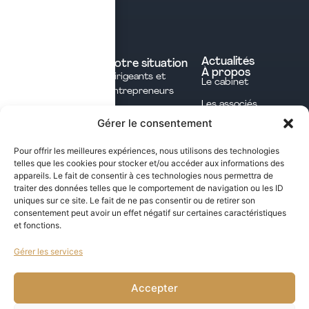
Contacter le cabinet
Nos expertises
Experts comptables
Actualités
Votre situation
À propos
Dirigeants et
Avocats
Le cabinet
Entrepreneurs
Commissaires aux
Les associés
Investisseurs
comptes
Gérer le consentement
L'équipe
Professions
Notaires
Notre méthode
Libérales
Pour offrir les meilleures expériences, nous utilisons des technologies
Courtage en
telles que les cookies pour stocker et/ou accéder aux informations des
International
assurances
appareils. Le fait de consentir à ces technologies nous permettra de
traiter des données telles que le comportement de navigation ou les ID
uniques sur ce site. Le fait de ne pas consentir ou de retirer son
Les opportunités fiscales à saisir dans notre
consentement peut avoir un effet négatif sur certaines caractéristiques
et fonctions.
newsletter mensuelle
Gérer les services
j'ai lu et j'accepte la politique de confidentialité de ce site
VALIDER
Accepter