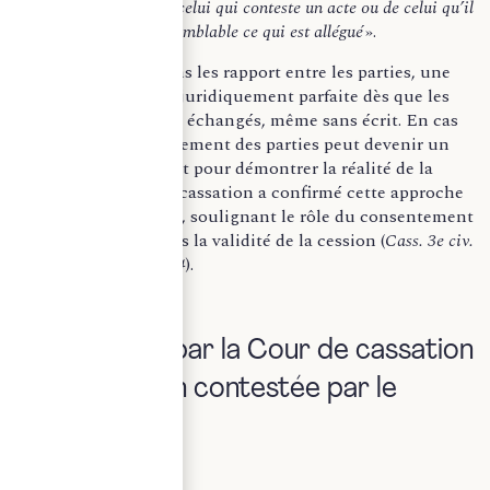
écrit qui, émanant de celui qui conteste un acte ou de celui qu’il
représente, rend vraisemblable ce qui est allégué
».
Par conséquent, dans les rapport entre les parties, une
cession de parts est juridiquement parfaite dès que les
consentements sont échangés, même sans écrit. En cas
de litige, le comportement des parties peut devenir un
élément déterminant pour démontrer la réalité de la
cession. La Cour de cassation a confirmé cette approche
dans un arrêt récent, soulignant le rôle du consentement
entre les parties dans la validité de la cession (
Cass. 3e civ.
4-7-2024 n° 23-10.534
).
II. Validation par la Cour de cassation
d’une cession contestée par le
cédant