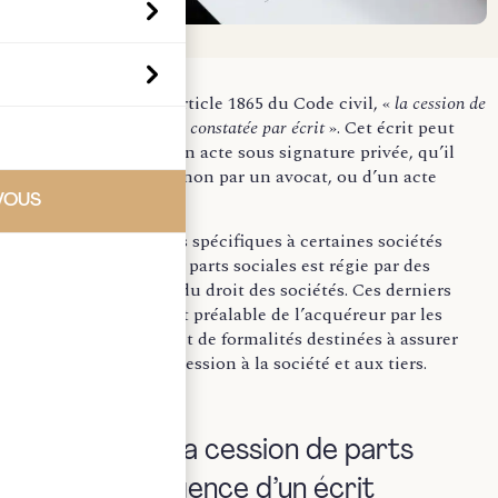
Conformément à l’article 1865 du Code civil, «
la cession de
parts sociales doit être constatée par écrit
». Cet écrit peut
prendre la forme d’un acte sous signature privée, qu’il
soit contresigné ou non par un avocat, ou d’un acte
notarié.
VOUS
En dehors des règles spécifiques à certaines sociétés
civiles, la cession de parts sociales est régie par des
principes généraux du droit des sociétés. Ces derniers
imposent l’agrément préalable de l’acquéreur par les
associés, et le respect de formalités destinées à assurer
l’opposabilité de la cession à la société et aux tiers.
I. Validité de la cession de parts
sociales
: exigence d
’un
écrit