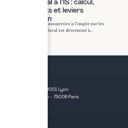
Résultat fiscal à l’IS : calcul,
retraitements et leviers
d’optimisation
Pour les entreprises assujetties à l’impôt sur les
sociétés, le résultat fiscal est déterminé à...
LIRE LA SUITE
21 rue d’Algérie – 69001 Lyon
31 rue d’Amsterdam – 75008 Paris
Tél. 04 28 29 21 21
Contact
Prendre rendez-vous