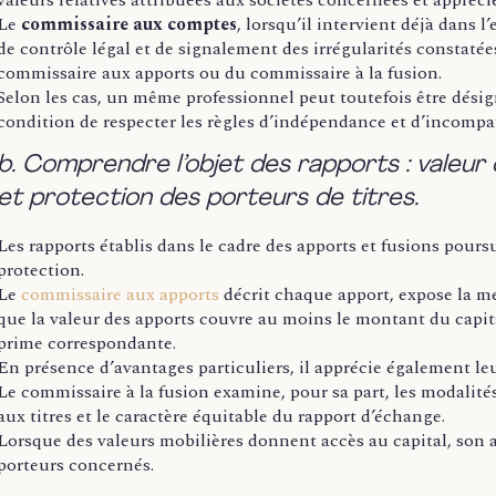
Le
commissaire aux comptes
, lorsqu’il intervient déjà dans 
de contrôle légal et de signalement des irrégularités constatée
commissaire aux apports ou du commissaire à la fusion.
Selon les cas, un même professionnel peut toutefois être dési
condition de respecter les règles d’indépendance et d’incompat
b. Comprendre l’objet des rapports : valeur
et protection des porteurs de titres.
Les rapports établis dans le cadre des apports et fusions pours
protection.
Le
commissaire aux apports
décrit chaque apport, expose la mé
que la valeur des apports couvre au moins le montant du capit
prime correspondante.
En présence d’avantages particuliers, il apprécie également leu
Le commissaire à la fusion examine, pour sa part, les modalités 
aux titres et le caractère équitable du rapport d’échange.
Lorsque des valeurs mobilières donnent accès au capital, son an
porteurs concernés.