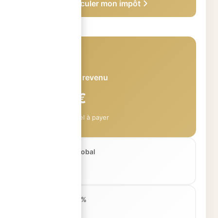
Calculer mon impôt
Impôt sur le revenu
6 665 €
Montant annuel à payer
Revenu brut global
50 000 €
Abattement 10%
- 5 000 €