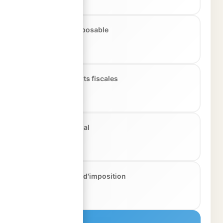
Revenu net imposable
45 000 €
Nombre de parts fiscales
1.0
Quotient familial
45 000 €
Taux marginal d'imposition
30,0 %