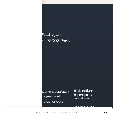
21 rue d’Algérie – 69001 Lyon
31 rue d’Amsterdam – 75008 Paris
Tél. 04 28 29 21 21
Contact
Prendre rendez-vous
Contacter le cabinet
Nos expertises
Experts comptables
Actualités
Votre situation
À propos
Dirigeants et
Avocats
Le cabinet
Entrepreneurs
Commissaires aux
Les associés
Investisseurs
comptes