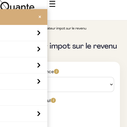
☰
×
Accueil
>
Simulateurs
>
Simulateur impot sur le revenu
Simulateur impot sur le revenu
Année de référence
i
Méthode de calcul
i
Simplifiée