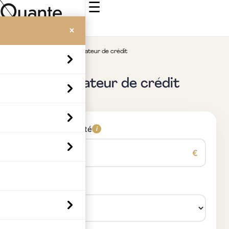
☰
×
Accueil
>
Simulateurs
>
Simulateur de crédit
Simulateur de crédit
Montant emprunté
i
€
Durée du prêt
i