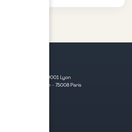
21 rue d’Algérie – 69001 Lyon
31 rue d’Amsterdam – 75008 Paris
Tél. 04 28 29 21 21
Contact
Prendre rendez-vous
Contacter le cabinet