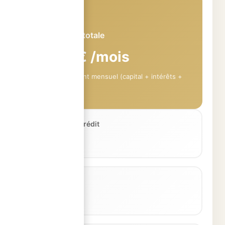
Mensualité totale
1 529 € /mois
Remboursement mensuel (capital + intérêts +
assurance)
Coût total du crédit
75 788 €
TAEG
4.53 %