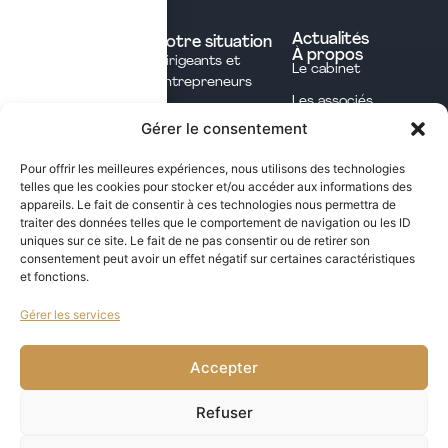
Nos expertises
Experts comptables
Actualités
Votre situation
À propos
Dirigeants et
Avocats
Le cabinet
Entrepreneurs
Commissaires aux
Les associés
Investisseurs
comptes
Gérer le consentement
L'équipe
Professions
Notaires
Notre méthode
Libérales
Pour offrir les meilleures expériences, nous utilisons des technologies
Courtage en
telles que les cookies pour stocker et/ou accéder aux informations des
International
assurances
appareils. Le fait de consentir à ces technologies nous permettra de
traiter des données telles que le comportement de navigation ou les ID
uniques sur ce site. Le fait de ne pas consentir ou de retirer son
Les opportunités fiscales à saisir dans notre
consentement peut avoir un effet négatif sur certaines caractéristiques
et fonctions.
newsletter mensuelle
Gérer les services
j'ai lu et j'accepte la politique de confidentialité de ce site
VALIDER
Accepter
Refuser