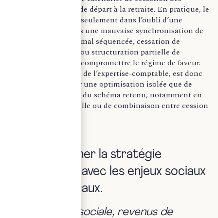
fonctions ainsi que de départ à la retraite. En pratique, le
risque ne réside pas seulement dans l’oubli d’une
condition, mais dans une mauvaise synchronisation de
l’ensemble : cession mal séquencée, cessation de
fonctions mal calée ou structuration partielle de
l’opération pouvant compromettre le régime de faveur.
L’enjeu, sous l’angle de l’expertise-comptable, est donc
moins de rechercher une optimisation isolée que de
sécuriser l’ensemble du schéma retenu, notamment en
cas de cession partielle ou de combinaison entre cession
et apport de titres.
II – Coordonner la stratégie
patrimoniale avec les enjeux sociaux
et successoraux.
a. Protection sociale, revenus de