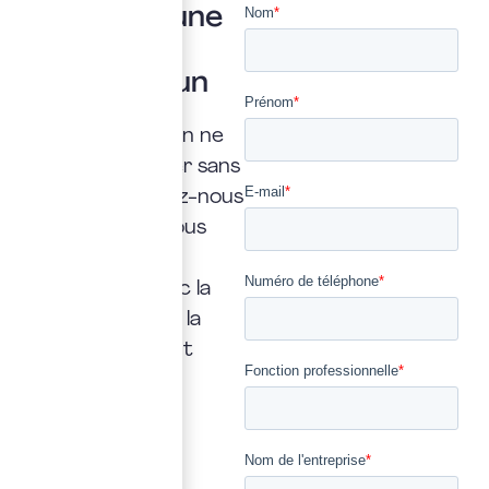
Vous avez une
question ?
Posez là à un
expert
Une interrogation ne
doit jamais rester sans
réponse. Confiez-nous
la vôtre : nous vous
répondrons
rapidement, avec la
transparence et la
précision qui font
notre métier.