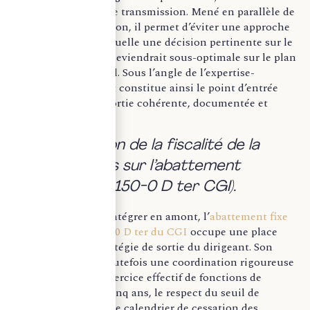
départ et objectifs de transmission. Mené en parallèle de
l’analyse de l’opération, il permet d’éviter une approche
fragmentée dans laquelle une décision pertinente sur le
plan capitalistique deviendrait sous-optimale sur le plan
patrimonial ou fiscal. Sous l’angle de l’expertise-
comptable, cet audit constitue ainsi le point d’entrée
d’une stratégie de sortie cohérente, documentée et
sécurisée.
b. L’optimisation de la fiscalité de la
cession : focus sur l’abattement
dirigeant (art. 150-0 D ter CGI).
Parmi les leviers à intégrer en amont, l’
abattement fixe
prévu à l’article 150-0 D ter du CGI
occupe une place
centrale dans la stratégie de sortie du dirigeant. Son
bénéfice suppose toutefois une coordination rigoureuse
entre la cession, l’exercice effectif de fonctions de
direction pendant cinq ans, le respect du seuil de
détention requis et le calendrier de cessation des