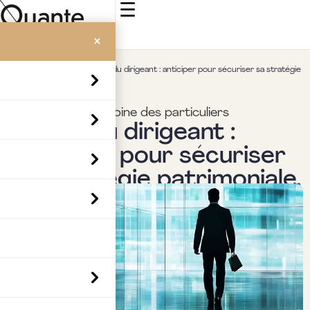
☰
×
Accueil
>
Insights
>
Sortie du dirigeant : anticiper pour sécuriser sa stratégie
patrimoniale.
Fiscalité & patrimoine des particuliers
Sortie du dirigeant :
anticiper pour sécuriser
sa stratégie patrimoniale.
Par
Boubaker Hedia