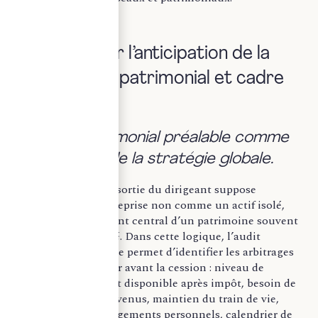
I – Structurer l’anticipation de la
sortie : audit patrimonial et cadre
fiscal.
a. L’audit patrimonial préalable comme
clé de voûte de la stratégie globale.
L’anticipation de la sortie du dirigeant suppose
d’appréhender l’entreprise non comme un actif isolé,
mais comme l’élément central d’un patrimoine souvent
fortement concentré. Dans cette logique, l’audit
patrimonial préalable permet d’identifier les arbitrages
structurants à opérer avant la cession : niveau de
liquidités réellement disponible après impôt, besoin de
reconstitution de revenus, maintien du train de vie,
exposition aux engagements personnels, calendrier de