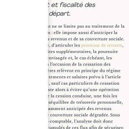
remplacement et fiscalité des
indemnités de départ.
La sortie du dirigeant ne se limite pas au traitement de la
plus-value de cession : elle impose aussi d’anticiper la
recomposition de ses revenus et de sa couverture sociale.
Il convient, à ce titre, d’articuler les
pensions de retraite
,
les éventuelles retraites supplémentaires, la poursuite
d’activité si elle est envisagée et, le cas échéant, les
indemnités versées à l’occasion de la cessation des
fonctions. Ces dernières relèvent en principe du régime
d’imposition des traitements et salaires prévu à l’article
80 duodecies du CGI, sauf cas particuliers de cessation
forcée. L’enjeu consiste alors à éviter qu’une opération
réussie sur le plan de la cession conduise, une fois les
flux arbitrés, à un déséquilibre de trésorerie personnelle,
à une baisse insuffisamment anticipée des revenus
disponibles ou à une couverture sociale dégradée. Sous
l’angle de l’expertise-comptable, l’analyse doit donc
porter sur les effets cumulés de ces flux afin de sécuriser,