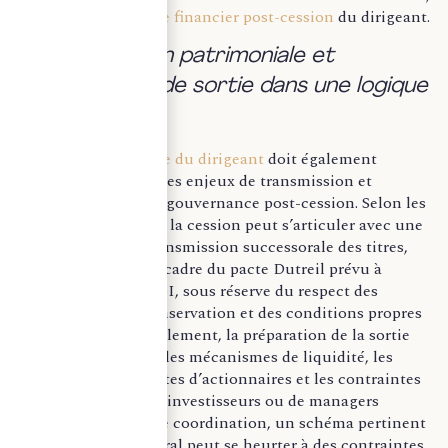
en amont, l’
équilibre financier post-cession
du dirigeant.
b. Transmission patrimoniale et
gouvernance de sortie dans une logique
globale.
La
stratégie de sortie du dirigeant
doit également
intégrer, en amont, les enjeux de transmission et
d’organisation de la gouvernance post-cession. Selon les
objectifs poursuivis, la cession peut s’articuler avec une
donation ou une transmission successorale des titres,
notamment dans le cadre du pacte Dutreil prévu à
l’article 787 B du CGI, sous réserve du respect des
engagements de conservation et des conditions propres
au dispositif. Parallèlement, la préparation de la sortie
suppose d’anticiper les mécanismes de liquidité, les
stipulations des pactes d’actionnaires et les contraintes
liées à la présence d’investisseurs ou de managers
associés. À défaut de coordination, un schéma pertinent
sur le plan successoral peut se heurter à des contraintes