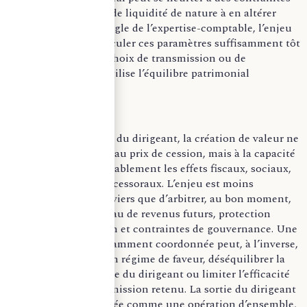
de gouvernance ou de liquidité de nature à en altérer
l’efficacité. Sous l’angle de l’expertise-comptable, l’enjeu
consiste donc à articuler ces paramètres suffisamment tôt
afin d’éviter qu’un choix de transmission ou de
gouvernance ne fragilise l’équilibre patrimonial
recherché.
En matière de sortie du dirigeant, la création de valeur ne
tient pas seulement au prix de cession, mais à la capacité
d’en coordonner durablement les effets fiscaux, sociaux,
patrimoniaux et successoraux. L’enjeu est moins
d’additionner des leviers que d’arbitrer, au bon moment,
entre liquidité, niveau de revenus futurs, protection
sociale, transmission et contraintes de gouvernance. Une
préparation insuffisamment coordonnée peut, à l’inverse,
remettre en cause un régime de faveur, déséquilibrer la
situation personnelle du dirigeant ou limiter l’efficacité
du schéma de transmission retenu. La sortie du dirigeant
doit ainsi être abordée comme une opération d’ensemble,