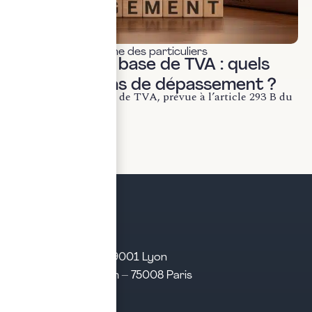
Fiscalité & patrimoine des particuliers
Franchise en base de TVA : quels
risques en cas de dépassement ?
La franchise en base de TVA, prévue à l’article 293 B du
CGI, permet aux...
LIRE LA SUITE
21 rue d’Algérie – 69001 Lyon
31 rue d’Amsterdam – 75008 Paris
Tél. 04 28 29 21 21