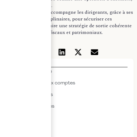
structurée en amont.
Le
cabinet Quante
accompagne les dirigeants, grâce à ses
expertises pluridisciplinaires, pour sécuriser ces
arbitrages et construire une stratégie de sortie cohérente
avec leurs objectifs fiscaux et patrimoniaux.
Thématiques
Actualités & veille
Commissariat aux comptes
Droit des affaires
Droit des sociétés
Droit fiscal
Droit social