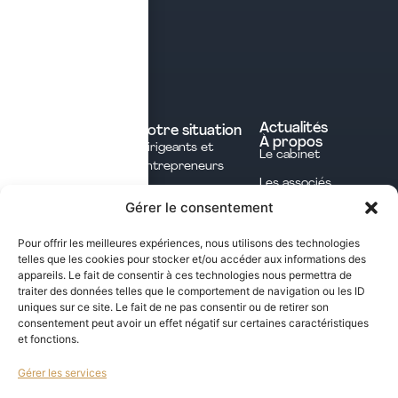
Contact
Prendre rendez-vous
Contacter le cabinet
Nos expertises
Experts comptables
Actualités
Votre situation
À propos
Dirigeants et
Avocats
Le cabinet
Entrepreneurs
Commissaires aux
Les associés
Investisseurs
comptes
Gérer le consentement
L'équipe
Professions
Notaires
Notre méthode
Libérales
Pour offrir les meilleures expériences, nous utilisons des technologies
Courtage en
telles que les cookies pour stocker et/ou accéder aux informations des
International
assurances
appareils. Le fait de consentir à ces technologies nous permettra de
traiter des données telles que le comportement de navigation ou les ID
uniques sur ce site. Le fait de ne pas consentir ou de retirer son
Les opportunités fiscales à saisir dans notre
consentement peut avoir un effet négatif sur certaines caractéristiques
et fonctions.
newsletter mensuelle
Gérer les services