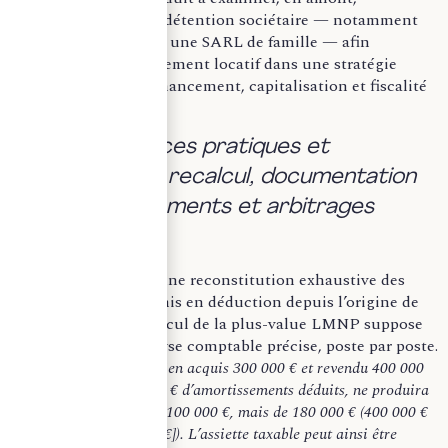
l’opportunité d’une détention sociétaire — notamment
via une SCI à l’IS ou une SARL de famille — afin
d’inscrire l’investissement locatif dans une stratégie
globale intégrant financement, capitalisation et fiscalité
de cession.
b) Conséquences pratiques et
stratégiques : recalcul, documentation
des amortissements et arbitrages
patrimoniaux.
La réforme impose une reconstitution exhaustive des
amortissements admis en déduction depuis l’origine de
l’exploitation. Le calcul de la plus-value LMNP suppose
désormais une analyse comptable précise, poste par poste.
À titre illustratif, un bien acquis 300 000 € et revendu 400 000
€, ayant généré 80 000 € d’amortissements déduits, ne produira
plus une plus-value de 100 000 €, mais de 180 000 € (400 000 €
– [300 000 € – 80 000 €]). L’assiette taxable peut ainsi être