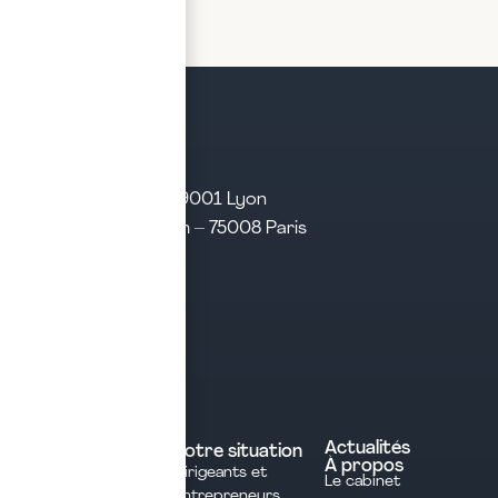
LIRE LA SUITE
21 rue d’Algérie – 69001 Lyon
31 rue d’Amsterdam – 75008 Paris
Tél. 04 28 29 21 21
Contact
Prendre rendez-vous
Contacter le cabinet
Nos expertises
Experts comptables
Actualités
Votre situation
À propos
Dirigeants et
Avocats
Le cabinet
Entrepreneurs