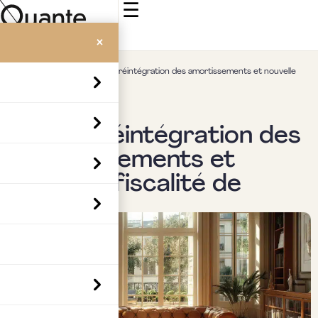
☰
×
Accueil
>
Insights
>
LMNP : réintégration des amortissements et nouvelle
fiscalité de cession.
Immobilier
LMNP : réintégration des
amortissements et
nouvelle fiscalité de
cession.
Par
Boubaker Hedia