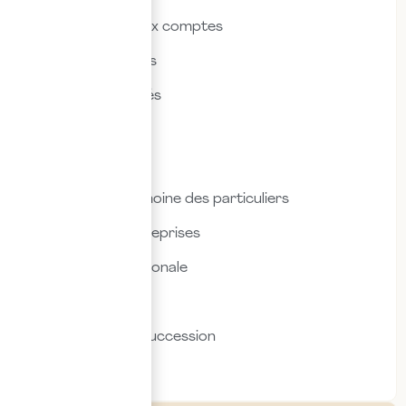
Commissariat aux comptes
Droit des affaires
Droit des sociétés
Droit fiscal
Droit social
Fiscalité & patrimoine des particuliers
Fiscalité des entreprises
Fiscalité internationale
Immobilier
Transmission & succession
Social & RH