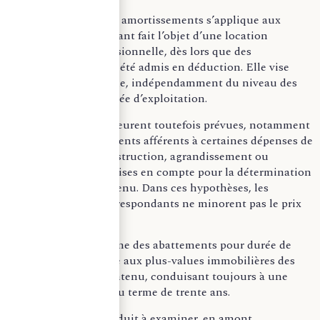
La réintégration des amortissements s’applique aux
cessions de biens ayant fait l’objet d’une location
meublée non professionnelle, dès lors que des
amortissements ont été admis en déduction. Elle vise
l’immeuble lui-même, indépendamment du niveau des
recettes ou de la durée d’exploitation.
Des exceptions demeurent toutefois prévues, notamment
pour les amortissements afférents à certaines dépenses de
construction, reconstruction, agrandissement ou
amélioration déjà prises en compte pour la détermination
de l’impôt sur le revenu. Dans ces hypothèses, les
amortissements correspondants ne minorent pas le prix
d’acquisition.
En parallèle, le régime des abattements pour durée de
détention applicable aux plus-values immobilières des
particuliers est maintenu, conduisant toujours à une
exonération totale au terme de trente ans.
Cette évolution conduit à examiner, en amont,