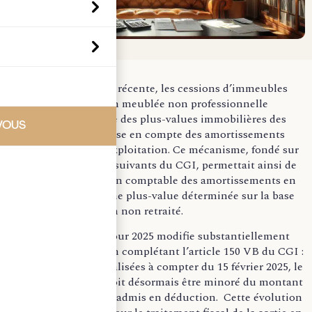
Jusqu’à une période récente, les cessions d’immeubles
exploités en location meublée non professionnelle
relevaient du régime des plus-values immobilières des
VOUS
particuliers, sans prise en compte des amortissements
pratiqués durant l’exploitation. Ce mécanisme, fondé sur
les articles 150 U et suivants du CGI, permettait ainsi de
cumuler la déduction comptable des amortissements en
BIC et le calcul d’une plus-value déterminée sur la base
du prix d’acquisition non retraité.
La loi de finances pour 2025 modifie substantiellement
cette architecture en complétant l’article 150 VB du CGI :
pour les cessions réalisées à compter du 15 février 2025, le
prix d’acquisition doit désormais être minoré du montant
des amortissements admis en déduction. Cette évolution