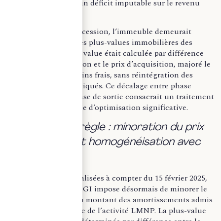
ou d’aggravation d’un déficit imputable sur le revenu
global.
Toutefois, lors de la cession, l’immeuble demeurait
soumis au régime des plus-values immobilières des
particuliers. La plus-value était calculée par différence
entre le prix de cession et le prix d’acquisition, majoré le
cas échéant de certains frais, sans réintégration des
amortissements pratiqués. Ce décalage entre phase
d’exploitation et phase de sortie consacrait un traitement
fiscal dissocié, source d’optimisation significative.
b) La nouvelle règle : minoration du prix
d’acquisition et homogénéisation avec
les LMP.
Pour les cessions réalisées à compter du 15 février 2025,
l’article 150 VB du CGI impose désormais de minorer le
prix d’acquisition du montant des amortissements admis
en déduction au titre de l’activité LMNP. La plus-value