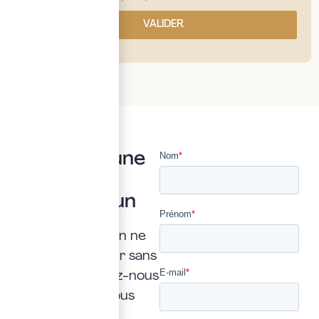
VALIDER
Vous avez une
question ?
Posez là à un
expert
Une interrogation ne
doit jamais rester sans
réponse. Confiez-nous
la vôtre : nous vous
répondrons