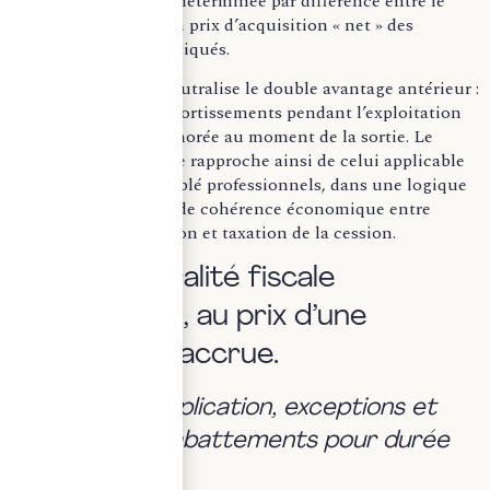
imposable est ainsi déterminée par différence entre le
prix de cession et un prix d’acquisition « net » des
amortissements pratiqués.
Cette mécanique neutralise le double avantage antérieur :
la déduction des amortissements pendant l’exploitation
ne peut plus être ignorée au moment de la sortie. Le
régime des LMNP se rapproche ainsi de celui applicable
aux loueurs en meublé professionnels, dans une logique
d’harmonisation et de cohérence économique entre
revenus d’exploitation et taxation de la cession.
II. Une neutralité fiscale
recherchée, au prix d’une
complexité accrue.
a) Champ d’application, exceptions et
maintien des abattements pour durée
de détention.