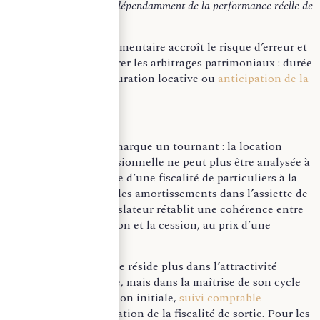
fortement majorée, indépendamment de la performance réelle de
l’investissement.
Cette exigence documentaire accroît le risque d’erreur et
conduit à reconsidérer les arbitrages patrimoniaux : durée
de détention, structuration locative ou
anticipation de la
cession
.
La réforme de 2025 marque un tournant : la location
meublée non professionnelle ne peut plus être analysée à
travers le seul prisme d’une fiscalité de particuliers à la
sortie. En intégrant les amortissements dans l’assiette de
la plus-value, le législateur rétablit une cohérence entre
la phase d’exploitation et la cession, au prix d’une
technicité accrue.
Désormais, l’enjeu ne réside plus dans l’attractivité
apparente du régime, mais dans la maîtrise de son cycle
complet : structuration initiale,
suivi comptable
rigoureux
et anticipation de la fiscalité de sortie. Pour les