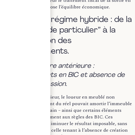
redéfinit en profondeur le traitement fiscal de la sortie en
LMNP et en recompose l’équilibre économique.
I. La fin d’un régime hybride : de la
plus-value “de particulier” à la
réintégration des
amortissements.
a) L’architecture antérieure :
amortissements en BIC et absence de
reprise à la cession.
Sous le régime antérieur, le loueur en meublé non
professionnel relevant du réel pouvait amortir l’immeuble
– hors valeur du terrain – ainsi que certains éléments
mobiliers, conformément aux règles des BIC. Ces
dotations venaient diminuer le résultat imposable, sans
limitation autre que celle tenant à l’absence de création