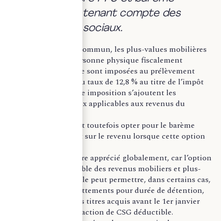
progressif, en tenant compte des
prélèvements sociaux.
En régime de droit commun, les plus-values mobilières
réalisées par une personne physique fiscalement
domiciliée en France sont imposées au prélèvement
forfaitaire unique, au taux de 12,8 % au titre de l’impôt
sur le revenu. À cette imposition s’ajoutent les
prélèvements sociaux applicables aux revenus du
patrimoine.
Le contribuable peut toutefois opter pour le barème
progressif de l’impôt sur le revenu lorsque cette option
est plus favorable.
Cet arbitrage doit être apprécié globalement, car l’option
s’applique à l’ensemble des revenus mobiliers et plus-
values de l’année. Elle peut permettre, dans certains cas,
de mobiliser des abattements pour durée de détention,
notamment pour des titres acquis avant le 1er janvier
2018, ainsi qu’une fraction de CSG déductible.