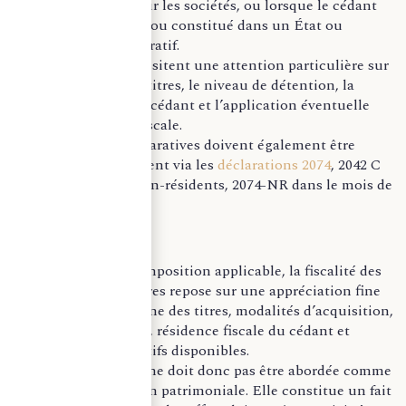
soumise à l’impôt sur les sociétés, ou lorsque le cédant
est domicilié, établi ou constitué dans un État ou
territoire non coopératif.
Ces situations nécessitent une attention particulière sur
la qualification des titres, le niveau de détention, la
résidence fiscale du cédant et l’application éventuelle
d’une convention fiscale.
Les obligations déclaratives doivent également être
sécurisées, notamment via les
déclarations 2074
, 2042 C
ou, pour certains non-résidents, 2074-NR dans le mois de
la cession.
Au-delà du taux d’imposition applicable, la fiscalité des
plus-values mobilières repose sur une appréciation fine
de l’opération : origine des titres, modalités d’acquisition,
niveau de détention, résidence fiscale du cédant et
qualité des justificatifs disponibles.
La
cession de titres
ne doit donc pas être abordée comme
une simple opération patrimoniale. Elle constitue un fait