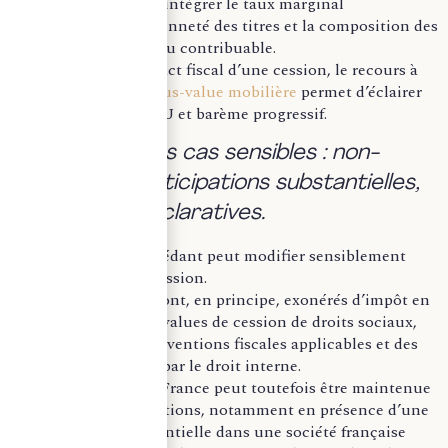
L’analyse doit donc intégrer le taux marginal
d’imposition, l’ancienneté des titres et la composition des
revenus financiers du contribuable.
Pour mesurer l’impact fiscal d’une cession, le recours à
un
simulateur de plus-value mobilière
permet d’éclairer
l’arbitrage entre PFU et barème progressif.
b. Sécuriser les cas sensibles : non-
résidents, participations substantielles,
obligations déclaratives.
Le statut fiscal du cédant peut modifier sensiblement
l’imposition de la cession.
Les non-résidents sont, en principe, exonérés d’impôt en
France sur les plus-values de cession de droits sociaux,
sous réserve des conventions fiscales applicables et des
exceptions prévues par le droit interne.
Une imposition en France peut toutefois être maintenue
dans certaines situations, notamment en présence d’une
participation substantielle dans une société française