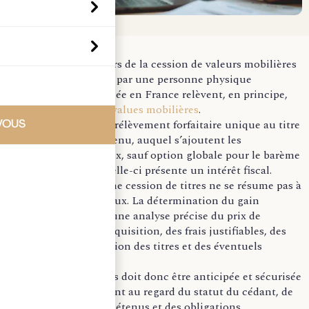
Les gains réalisés lors de la cession de valeurs mobilières
ou de droits sociaux par une personne physique
fiscalement domiciliée en France relèvent, en principe,
du régime des
plus-values mobilières
.
Ils sont soumis au prélèvement forfaitaire unique au titre
VOUS
de l’impôt sur le revenu, auquel s’ajoutent les
prélèvements sociaux, sauf option globale pour le barème
progressif lorsque celle-ci présente un intérêt fiscal.
Mais la fiscalité d’une cession de titres ne se résume pas à
l’application d’un taux. La détermination du gain
imposable suppose une analyse précise du prix de
cession, du prix d’acquisition, des frais justifiables, des
modalités d’acquisition des titres et des éventuels
régimes particuliers.
Une cession de titres doit donc être anticipée et sécurisée
en amont, notamment au regard du statut du cédant, de
la nature des titres détenus et des obligations