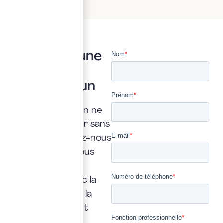
Vous avez une
question ?
Posez là à un
expert
Une interrogation ne
doit jamais rester sans
réponse. Confiez-nous
la vôtre : nous vous
répondrons
rapidement, avec la
transparence et la
précision qui font
notre métier.