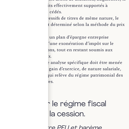
cas échéant, des droits effectivement supportés à
proportion des titres cédés.
En cas d’achats successifs de titres de même nature, le
prix d’acquisition est déterminé selon la méthode du prix
moyen pondéré.
Les titres logés dans un plan d’épargne entreprise
peuvent bénéficier d’une exonération d’impôt sur le
revenu sous conditions, tout en restant soumis aux
prélèvements sociaux.
Pour les BSPCE, une analyse spécifique doit être menée
afin de distinguer le gain d’exercice, de nature salariale,
du gain de cession, qui relève du régime patrimonial des
plus-values mobilières.
II- Apprécier le régime fiscal
applicable à la cession.
a. Arbitrer entre PFU et barème