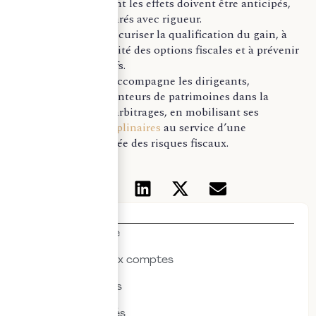
générateur fiscal dont les effets doivent être anticipés,
documentés et déclarés avec rigueur.
L’enjeu consiste à sécuriser la qualification du gain, à
apprécier l’opportunité des options fiscales et à prévenir
les risques déclaratifs.
Le cabinet Quante accompagne les dirigeants,
investisseurs et détenteurs de patrimoines dans la
sécurisation de ces arbitrages, en mobilisant ses
expertises pluridisciplinaires
au service d’une
appréciation maîtrisée des risques fiscaux.
Thématiques
Actualités & veille
Commissariat aux comptes
Droit des affaires
Droit des sociétés