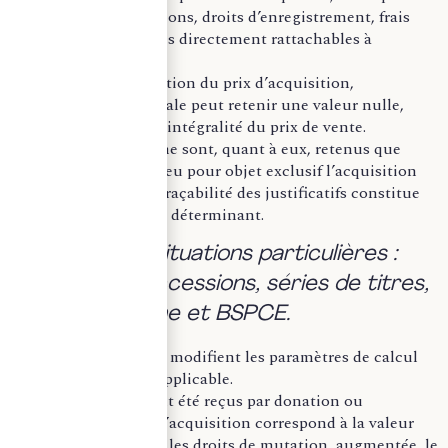
courtages, commissions, droits d’enregistrement, frais
d’actes ou honoraires directement rattachables à
l’opération.
À défaut de justification du prix d’acquisition,
l’administration fiscale peut retenir une valeur nulle,
conduisant à taxer l’intégralité du prix de vente.
Les frais financiers ne sont, quant à eux, retenus que
lorsque l’emprunt a eu pour objet exclusif l’acquisition
des titres cédés. La traçabilité des justificatifs constitue
donc un enjeu fiscal déterminant.
b. Traiter les situations particulières :
donations, successions, séries de titres,
plans d’épargne et BSPCE.
Certaines situations modifient les paramètres de calcul
ou le régime fiscal applicable.
Lorsque les titres ont été reçus par donation ou
succession, le prix d’acquisition correspond à la valeur
vénale retenue pour les droits de mutation, augmentée, le