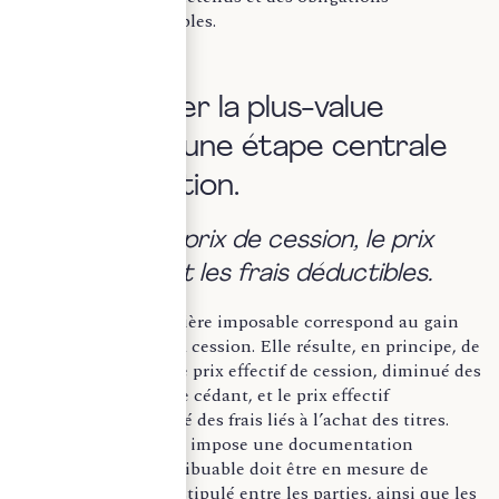
déclaratives applicables.
I- Déterminer la plus-value
imposable : une étape centrale
de sécurisation.
a. Identifier le prix de cession, le prix
d’acquisition et les frais déductibles.
La plus-value mobilière imposable correspond au gain
net dégagé lors de la cession. Elle résulte, en principe, de
la différence entre le prix effectif de cession, diminué des
frais supportés par le cédant, et le prix effectif
d’acquisition, majoré des frais liés à l’achat des titres.
Cette détermination impose une documentation
rigoureuse. Le contribuable doit être en mesure de
justifier le prix réel stipulé entre les parties, ainsi que les