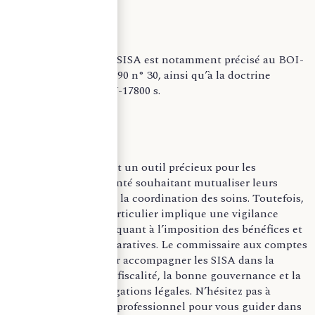
doctrinales
Le régime fiscal des SISA est notamment précisé au BOI-
BIC-CHAMP-70-20-90 n° 30, ainsi qu’à la doctrine
administrative DC-V-17800 s.
–
Les SISA constituent un outil précieux pour les
professionnels de santé souhaitant mutualiser leurs
moyens et améliorer la coordination des soins. Toutefois,
leur régime fiscal particulier implique une vigilance
accrue, notamment quant à l’imposition des bénéfices et
aux obligations déclaratives. Le commissaire aux comptes
joue un rôle clé pour accompagner les SISA dans la
sécurisation de leur fiscalité, la bonne gouvernance et la
conformité aux obligations légales. N’hésitez pas à
solliciter l’avis d’un professionnel pour vous guider dans