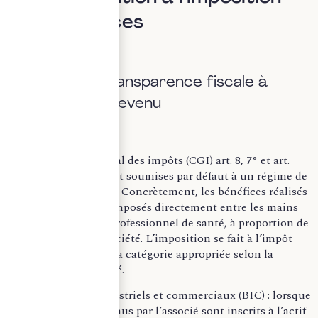
des bénéfices
A. Principe : transparence fiscale à
l’impôt sur le revenu
Selon le Code général des impôts (CGI) art. 8, 7° et art.
206, 3-j, les SISA sont soumises par défaut à un régime de
transparence fiscale. Concrètement, les bénéfices réalisés
par la société sont imposés directement entre les mains
de chaque associé professionnel de santé, à proportion de
ses droits dans la société. L’imposition se fait à l’impôt
sur le revenu, dans la catégorie appropriée selon la
situation de l’associé.
Bénéfices industriels et commerciaux (BIC) : lorsque
les droits détenus par l’associé sont inscrits à l’actif