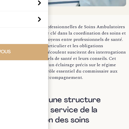
Les Sociétés Interprofessionnelles de Soins Ambulatoires
(SISA) jouent un rôle clé dans la coordination des soins et
l’optimisation des moyens entre professionnels de santé.
Leur régime fiscal particulier et les obligations
comptables qui en découlent suscitent des interrogations
VOUS
chez les professionnels de santé et leurs conseils. Cet
article vous propose un éclairage précis sur le régime
fiscal des SISA et le rôle essentiel du commissaire aux
comptes dans leur accompagnement.
I. Les SISA : une structure
juridique au service de la
coordination des soins