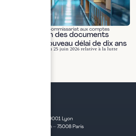
Actualités & veille
,
Commissariat aux comptes
Conservation des documents
fiscaux : le nouveau délai de dix ans
La loi n° 2026-534 du 25 juin 2026 relative à la lutte
contre les fraudes...
LIRE LA SUITE
21 rue d’Algérie – 69001 Lyon
31 rue d’Amsterdam – 75008 Paris
Tél. 04 28 29 21 21