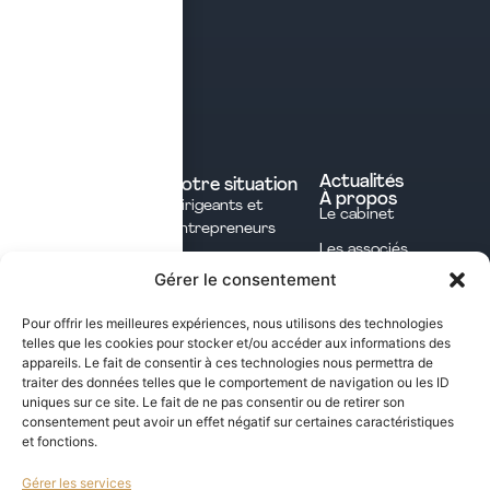
Contact
Prendre rendez-vous
Contacter le cabinet
Nos expertises
Experts comptables
Actualités
Votre situation
À propos
Dirigeants et
Avocats
Le cabinet
Entrepreneurs
Commissaires aux
Les associés
Investisseurs
comptes
Gérer le consentement
L'équipe
Professions
Notaires
Notre méthode
Libérales
Pour offrir les meilleures expériences, nous utilisons des technologies
Courtage en
telles que les cookies pour stocker et/ou accéder aux informations des
International
assurances
appareils. Le fait de consentir à ces technologies nous permettra de
traiter des données telles que le comportement de navigation ou les ID
uniques sur ce site. Le fait de ne pas consentir ou de retirer son
Les opportunités fiscales à saisir dans notre
consentement peut avoir un effet négatif sur certaines caractéristiques
et fonctions.
newsletter mensuelle
Gérer les services