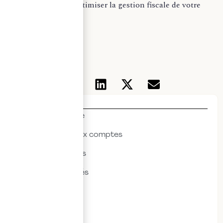
ces démarches et optimiser la gestion fiscale de votre
structure.
Mon Audit Légal
Thématiques
Actualités & veille
Commissariat aux comptes
Droit des affaires
Droit des sociétés
Droit fiscal
Droit social