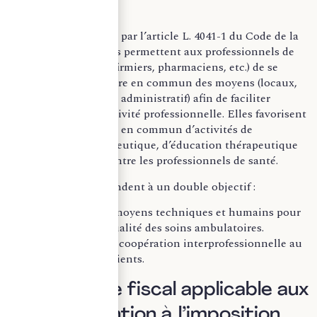
Les SISA sont régies par l’article L. 4041-1 du Code de la
santé publique. Elles permettent aux professionnels de
santé (médecins, infirmiers, pharmaciens, etc.) de se
regrouper pour mettre en commun des moyens (locaux,
matériels, personnel administratif) afin de faciliter
l’exercice de leur activité professionnelle. Elles favorisent
également l’exercice en commun d’activités de
coordination thérapeutique, d’éducation thérapeutique
ou de coopération entre les professionnels de santé.
Ainsi, les SISA répondent à un double objectif :
Optimiser les moyens techniques et humains pour
améliorer la qualité des soins ambulatoires.
Promouvoir la coopération interprofessionnelle au
service des patients.
II. Le régime fiscal applicable aux
SISA : attention à l’imposition