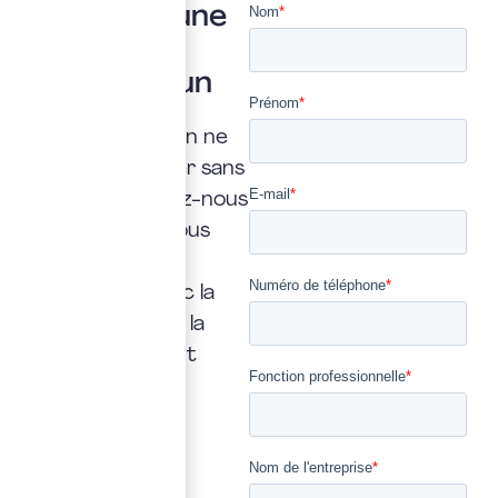
Vous avez une
question ?
Posez là à un
expert
Une interrogation ne
doit jamais rester sans
réponse. Confiez-nous
la vôtre : nous vous
répondrons
rapidement, avec la
transparence et la
précision qui font
notre métier.