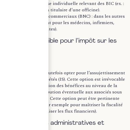
d’une entreprise individuelle relevant des BIC (ex. :
un pharmacien titulaire d’une officine).
Bénéfices non commerciaux (BNC) : dans les autres
cas (notamment pour les médecins, infirmiers,
kinésithérapeutes).
B. Option possible pour l’impôt sur les
sociétés (IS)
Les SISA peuvent toutefois opter pour l’assujettissement
à l’impôt sur les sociétés (IS). Cette option est irrévocable
et entraîne l’imposition des bénéfices au niveau de la
société, avant distribution éventuelle aux associés sous
forme de dividendes. Cette option peut être pertinente
dans certains cas (par exemple pour maîtriser la fiscalité
des revenus et organiser les flux financiers).
C. Références administratives et