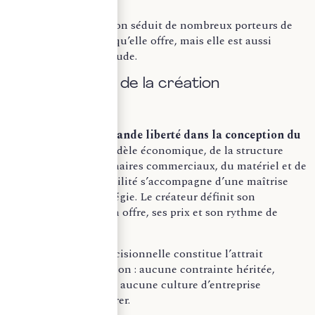
L’option de la création séduit de nombreux porteurs de
projet par la liberté qu’elle offre, mais elle est aussi
synonyme d’incertitude.
Les avantages de la création
d’entreprise
Créer permet une
grande liberté dans la conception du
projet
: choix du modèle économique, de la structure
juridique, des partenaires commerciaux, du matériel et de
l’équipe. Cette flexibilité s’accompagne d’une maîtrise
complète de la stratégie. Le créateur définit son
positionnement, son offre, ses prix et son rythme de
développement.
Cette autonomie décisionnelle constitue l’attrait
principal de la création : aucune contrainte héritée,
aucun passif à gérer, aucune culture d’entreprise
préexistante à intégrer.