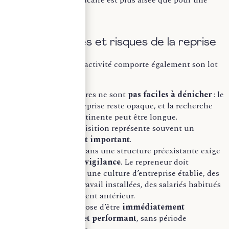
d’un crédit bancaire est plus aisée que pour une
création.
Les contraintes et risques de la reprise
Mais reprendre une activité comporte également son lot
de difficultés :
Les belles affaires ne sont
pas faciles à dénicher
: le
marché de la reprise reste opaque, et la recherche
d’une cible pertinente peut être longue.
Le coût d’acquisition représente souvent un
investissement important
.
L’intégration dans une structure préexistante exige
adaptation et vigilance
. Le repreneur doit
composer avec une culture d’entreprise établie, des
méthodes de travail installées, des salariés habitués
à un management antérieur.
Reprendre impose d’être
immédiatement
opérationnel et performant
, sans période