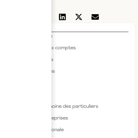
Thématiques
Actualités & veille
Commissariat aux comptes
Droit des affaires
Droit des sociétés
Droit fiscal
Droit social
Fiscalité & patrimoine des particuliers
Fiscalité des entreprises
Fiscalité internationale