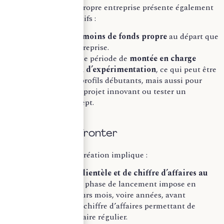
Mais constituer sa propre entreprise présente également
d’autres points positifs :
Elle nécessite
moins de fonds propre
au départ que
la reprise d’entreprise.
Elle permet une période de
montée en charge
progressive ou d’expérimentation
, ce qui peut être
utile pour les profils débutants, mais aussi pour
développer un projet innovant ou tester un
nouveau concept.
Les défis à affronter
En contrepartie, la création implique :
L’absence de clientèle et de chiffre d’affaires au
démarrage
: la phase de lancement impose en
général plusieurs mois, voire années, avant
d’atteindre un chiffre d’affaires permettant de
dégager un salaire régulier.