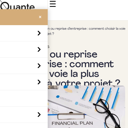
☰
×
Accueil
>
Insights
>
Création ou reprise d’entreprise : comment choisir la voie
la plus adaptée à votre projet ?
Droit des sociétés
Création ou reprise
d’entreprise : comment
choisir la voie la plus
adaptée à votre projet ?
Par
Karim Boussetta