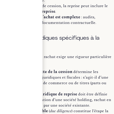
d’apprentissage.
Selon le mode de cession, la reprise peut inclure le
passif de l’entreprise
.
Le
processus d’achat est complexe
: audits,
négociations, documentation contractuelle.
Les enjeux juridiques spécifiques à la
reprise
La sécurisation d’un rachat exige une rigueur particulière
:
La nature exacte de la cession
détermine les
conséquences juridiques et fiscales : s’agit-il d’une
vente de fonds de commerce ou de titres (parts ou
actions) ?
La structure juridique de reprise
doit être définie
en amont : création d’une société holding, rachat en
nom propre ou par une société existante.
L’audit préalable
(
due diligence
) constitue l’étape la