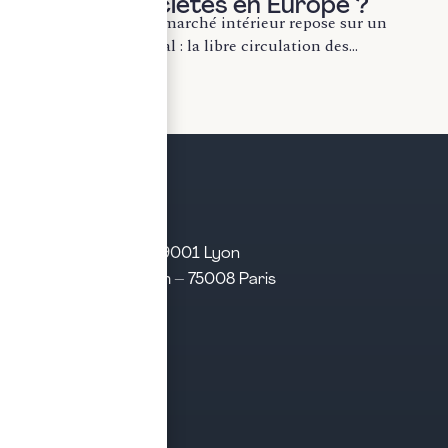
droit des sociétés en Europe ?
La construction du marché intérieur repose sur un
principe fondamental : la libre circulation des...
LIRE LA SUITE
21 rue d’Algérie – 69001 Lyon
31 rue d’Amsterdam – 75008 Paris
Tél. 04 28 29 21 21
Contact
Prendre rendez-vous
Contacter le cabinet