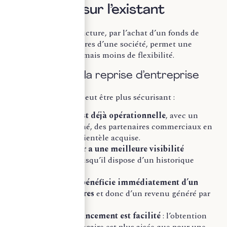
capitaliser sur l’existant
La reprise d’une structure, par l’achat d’un fonds de
commerce ou des titres d’une société, permet une
meilleure visibilité, mais moins de flexibilité.
Les atouts de la reprise d’entreprise
Le choix du rachat peut être plus sécurisant :
La structure est déjà opérationnelle
, avec un
personnel formé, des partenaires commerciaux en
place et une clientèle acquise.
L’entrepreneur a une meilleure visibilité
financière
, puisqu’il dispose d’un historique
comptable.
Le repreneur bénéficie immédiatement d’un
chiffre d’affaires
et donc d’un revenu généré par
l’activité.
L’accès au financement est facilité
: l’obtention