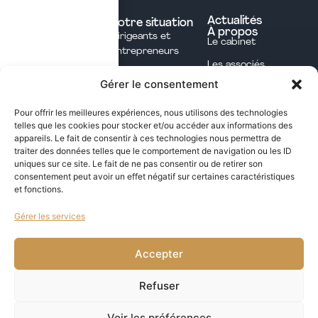
Nos expertises
Experts comptables
Actualités
Votre situation
À propos
Dirigeants et
Avocats
Le cabinet
Entrepreneurs
Commissaires aux
Les associés
Investisseurs
comptes
Gérer le consentement
L'équipe
Professions
Notaires
Notre méthode
Libérales
Pour offrir les meilleures expériences, nous utilisons des technologies
Courtage en
telles que les cookies pour stocker et/ou accéder aux informations des
International
assurances
appareils. Le fait de consentir à ces technologies nous permettra de
traiter des données telles que le comportement de navigation ou les ID
uniques sur ce site. Le fait de ne pas consentir ou de retirer son
Les opportunités fiscales à saisir dans notre
consentement peut avoir un effet négatif sur certaines caractéristiques
et fonctions.
newsletter mensuelle
Gérer les services
j'ai lu et j'accepte la politique de confidentialité de ce site
VALIDER
Accepter
Refuser
Voir les préférences