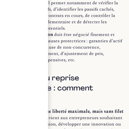
plus sensible. Il permet notamment de vérifier la
réalité des actifs, d’identifier les passifs cachés,
d’analyser les contrats en cours, de contrôler la
conformité réglementaire et de détecter les
contentieux potentiels.
L’acte de cession
doit être négocié finement et
contenir des clauses protectrices : garanties d’actif
et de passif, clause de non-concurrence,
d’accompagnement, d’ajustement de prix,
conditions suspensives, etc.
Création ou reprise
d’entreprise : comment
trancher ?
La création offre une liberté maximale, mais sans filet
de sécurité.
Elle convient aux entrepreneurs souhaitant
implémenter leur vision, développer une innovation ou