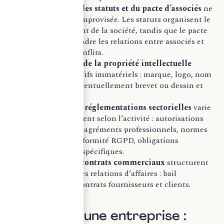
La rédaction des statuts et du pacte d’associés
ne
peut pas être improvisée. Les statuts organisent le
fonctionnement de la société, tandis que le pacte
d’associés encadre les relations entre associés et
prévient les conflits.
La protection de la propriété intellectuelle
sécurise les actifs immatériels : marque, logo, nom
de domaine, éventuellement brevet ou dessin et
modèle.
Le respect des réglementations sectorielles
varie
considérablement selon l’activité : autorisations
d’exploitation, agréments professionnels, normes
sanitaires, conformité RGPD, obligations
assurantielles spécifiques.
Les premiers contrats commerciaux
structurent
durablement les relations d’affaires : bail
commercial, contrats fournisseurs et clients.
Reprendre une entreprise :