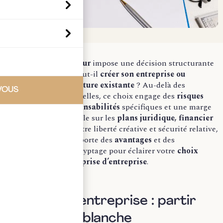
Devenir entrepreneur
impose une décision structurante
dès le démarrage : faut-il
créer son entreprise ou
reprendre une structure existante
? Au-delà des
VOUS
préférences personnelles, ce choix engage des
risques
différents, des
responsabilités
spécifiques et une marge
de manœuvre variable sur les
plans juridique, financier
et opérationnel
. Entre liberté créative et sécurité relative,
chaque option comporte des
avantages
et des
inconvénients
. Décryptage pour éclairer votre
choix
entre création et reprise d’entreprise
.
Créer son entreprise : partir
d’une page blanche