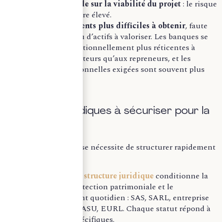
Une incertitude sur la viabilité du projet
: le risque
d’échec demeure élevé.
Des financements plus difficiles à obtenir
, faute
d’historique ou d’actifs à valoriser. Les banques se
montrent traditionnellement plus réticentes à
prêter aux créateurs qu’aux repreneurs, et les
garanties personnelles exigées sont souvent plus
importantes.
Les points juridiques à sécuriser pour la
création
Lancer une entreprise nécessite de structurer rapidement
un cadre solide :
Le
choix de la structure juridique
conditionne la
fiscalité, la protection patrimoniale et le
fonctionnement quotidien : SAS, SARL, entreprise
individuelle, SASU, EURL. Chaque statut répond à
des besoins spécifiques.