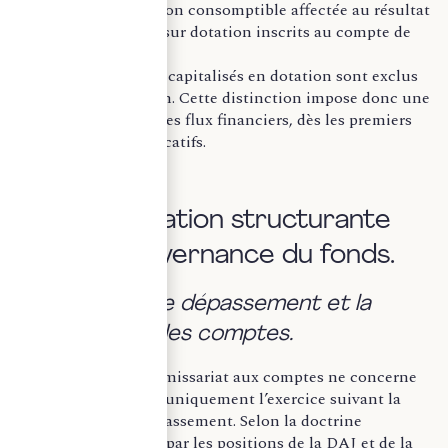
quote-part de dotation consomptible affectée au résultat
et les prélèvements sur dotation inscrits au compte de
résultat.
À l’inverse, les dons capitalisés en dotation sont exclus
de cette appréciation. Cette distinction impose donc une
lecture rigoureuse des flux financiers, dès les premiers
mouvements significatifs.
II- Une obligation structurante
pour la gouvernance du fonds.
a. L’exercice de dépassement et la
certification des comptes.
L’obligation de commissariat aux comptes ne concerne
pas nécessairement uniquement l’exercice suivant la
constatation du dépassement. Selon la doctrine
spécialisée, éclairée par les positions de la DAJ et de la