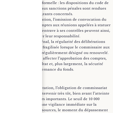
n’est pas seulement formelle : les dispositions du code de
commerce relatives aux sanctions pénales sont rendues
applicables aux dirigeants concernés.
L’absence de nomination, l’omission de convocation du
commissaire aux comptes aux réunions appelées à statuer
sur les comptes ou l’entrave à ses contrôles peuvent ainsi,
selon les cas, engager leur responsabilité.
Au-delà du risque pénal, la régularité des délibérations
peut également être fragilisée lorsque le commissaire aux
comptes n’a pas été régulièrement désigné ou renouvelé.
Cette situation peut affecter l’approbation des comptes,
l’affectation du résultat et, plus largement, la sécurité
juridique de la gouvernance du fonds.
Dans un fonds de dotation, l’obligation de commissariat
aux comptes peut intervenir très tôt, bien avant l’atteinte
de volumes financiers importants. Le seuil de 10 000
euros impose donc une vigilance immédiate sur la
qualification des ressources, le moment du dépassement