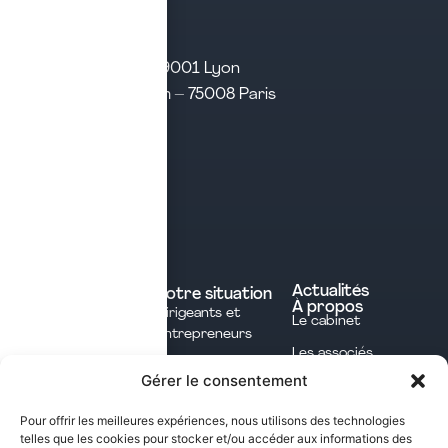
21 rue d’Algérie – 69001 Lyon
31 rue d’Amsterdam – 75008 Paris
Tél. 04 28 29 21 21
Contact
Prendre rendez-vous
Contacter le cabinet
Nos expertises
Experts comptables
Actualités
Votre situation
À propos
Dirigeants et
Avocats
Le cabinet
Entrepreneurs
Commissaires aux
Les associés
Investisseurs
comptes
Gérer le consentement
L'équipe
Professions
Notaires
Notre méthode
Libérales
Pour offrir les meilleures expériences, nous utilisons des technologies
Courtage en
telles que les cookies pour stocker et/ou accéder aux informations des