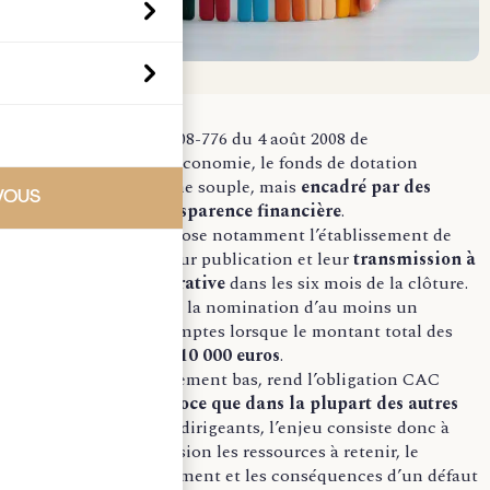
Créé par la loi n° 2008-776 du 4 août 2008 de
modernisation de l’économie, le fonds de dotation
bénéficie d’un régime souple, mais
encadré par des
VOUS
obligations de transparence financière
.
L’article 140, VI impose notamment l’établissement de
comptes annuels, leur publication et leur
transmission à
l’autorité administrative
dans les six mois de la clôture.
Il prévoit également la nomination d’au moins un
commissaire aux comptes lorsque le montant total des
ressources
dépasse 10 000 euros
.
Ce seuil, particulièrement bas, rend l’obligation CAC
beaucoup
plus précoce que dans la plupart des autres
structures
. Pour les dirigeants, l’enjeu consiste donc à
apprécier avec précision les ressources à retenir, le
moment du dépassement et les conséquences d’un défaut