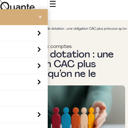
☰
×
Accueil
>
Insights
>
Fonds de dotation : une obligation CAC plus précoce qu’on
ne le pense.
Commissariat aux comptes
Fonds de dotation : une
obligation CAC plus
précoce qu’on ne le
pense.
Par
Boubaker Hedia