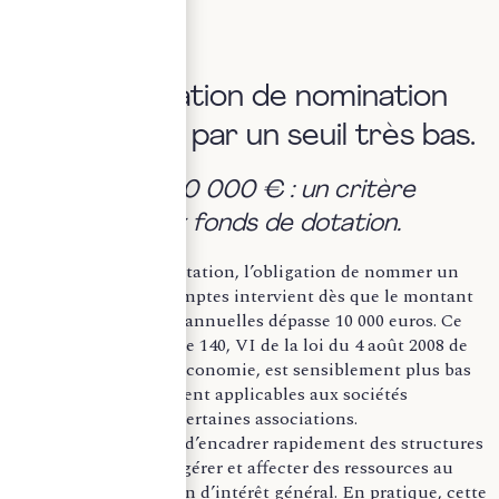
de nomination.
I- Une obligation de nomination
déclenchée par un seuil très bas.
a. Le seuil de 10 000 € : un critère
spécifique aux fonds de dotation.
Pour un fonds de dotation, l’obligation de nommer un
commissaire aux comptes intervient dès que le montant
total des ressources annuelles dépasse 10 000 euros. Ce
seuil, fixé par l’article 140, VI de la loi du 4 août 2008 de
modernisation de l’économie, est sensiblement plus bas
que ceux généralement applicables aux sociétés
commerciales ou à certaines associations.
Il traduit la volonté d’encadrer rapidement des structures
appelées à recevoir, gérer et affecter des ressources au
service d’une mission d’intérêt général. En pratique, cette