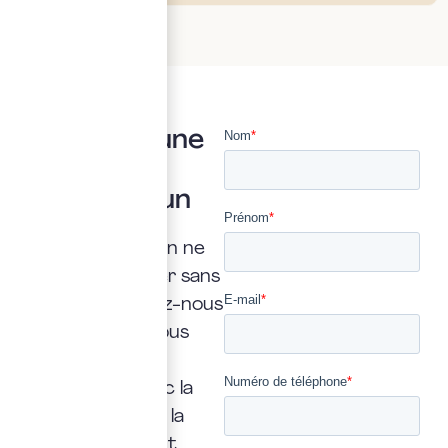
Vous avez une
question ?
Posez là à un
expert
Une interrogation ne
doit jamais rester sans
réponse. Confiez-nous
la vôtre : nous vous
répondrons
rapidement, avec la
transparence et la
précision qui font