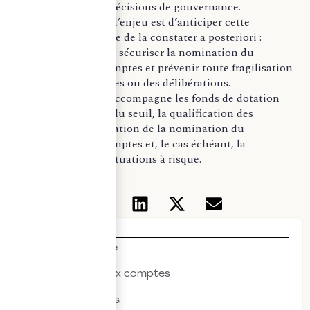
et la régularité des décisions de gouvernance.
Pour les dirigeants, l’enjeu est d’anticiper cette
obligation plutôt que de la constater a posteriori :
documenter les flux, sécuriser la nomination du
commissaire aux comptes et prévenir toute fragilisation
juridique des comptes ou des délibérations.
Le
cabinet Quante
accompagne les fonds de dotation
dans l’appréciation du seuil, la qualification des
ressources, l’anticipation de la nomination du
commissaire aux comptes et, le cas échéant, la
régularisation des situations à risque.
Thématiques
Actualités & veille
Commissariat aux comptes
Droit des affaires