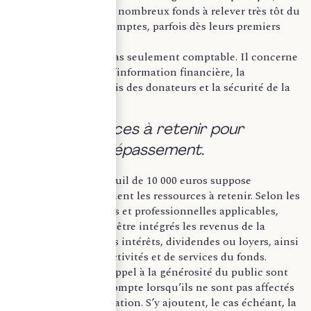
exigence conduit de nombreux fonds à relever très tôt du
commissariat aux comptes, parfois dès leurs premiers
exercices.
L’enjeu n’est donc pas seulement comptable. Il concerne
aussi la fiabilité de l’information financière, la
transparence vis-à-vis des donateurs et la sécurité de la
gouvernance.
b. Les ressources à retenir pour
apprécier le dépassement.
L’appréciation du seuil de 10 000 euros suppose
d’identifier précisément les ressources à retenir. Selon les
positions doctrinales et professionnelles applicables,
doivent notamment être intégrés les revenus de la
dotation, tels que les intérêts, dividendes ou loyers, ainsi
que les produits d’activités et de services du fonds.
Les dons issus de l’appel à la générosité du public sont
également pris en compte lorsqu’ils ne sont pas affectés
directement à la dotation. S’y ajoutent, le cas échéant, la