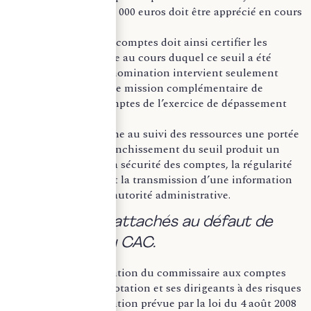
CNCC, le seuil de 10 000 euros doit être apprécié en cours
de gestion.
Le commissaire aux comptes doit ainsi certifier les
comptes de l’exercice au cours duquel ce seuil a été
franchi. Lorsque la nomination intervient seulement
l’année suivante, une mission complémentaire de
certification des comptes de l’exercice de dépassement
doit lui être confiée.
Cette approche donne au suivi des ressources une portée
déterminante. Le franchissement du seuil produit un
effet immédiat sur la sécurité des comptes, la régularité
de la gouvernance et la transmission d’une information
financière fiable à l’autorité administrative.
b. Les risques attachés au défaut de
désignation du CAC.
Le défaut de désignation du commissaire aux comptes
expose le fonds de dotation et ses dirigeants à des risques
significatifs. L’obligation prévue par la loi du 4 août 2008